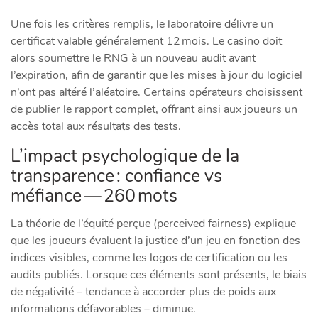
Une fois les critères remplis, le laboratoire délivre un
certificat valable généralement 12 mois. Le casino doit
alors soumettre le RNG à un nouveau audit avant
l’expiration, afin de garantir que les mises à jour du logiciel
n’ont pas altéré l’aléatoire. Certains opérateurs choisissent
de publier le rapport complet, offrant ainsi aux joueurs un
accès total aux résultats des tests.
L’impact psychologique de la
transparence : confiance vs
méfiance — 260 mots
La théorie de l’équité perçue (perceived fairness) explique
que les joueurs évaluent la justice d’un jeu en fonction des
indices visibles, comme les logos de certification ou les
audits publiés. Lorsque ces éléments sont présents, le biais
de négativité – tendance à accorder plus de poids aux
informations défavorables – diminue.