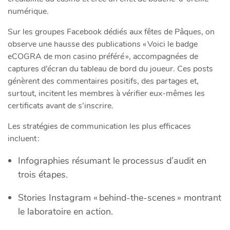
numérique.
Sur les groupes Facebook dédiés aux fêtes de Pâques, on
observe une hausse des publications « Voici le badge
eCOGRA de mon casino préféré », accompagnées de
captures d’écran du tableau de bord du joueur. Ces posts
génèrent des commentaires positifs, des partages et,
surtout, incitent les membres à vérifier eux‑mêmes les
certificats avant de s’inscrire.
Les stratégies de communication les plus efficaces
incluent :
Infographies résumant le processus d’audit en
trois étapes.
Stories Instagram « behind‑the‑scenes » montrant
le laboratoire en action.