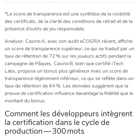
*Le score de transparence est une synthèse de la visibilité
des certificats, de la clarté des conditions de retrait et de la
présence d’outils de jeu responsable.
Analyse : Casino A, avec son audit eCOGRA récent, affiche
un score de transparence supérieur, ce qui se traduit par un
taux de rétention de 72 % sur les joueurs actifs pendant la
campagne de Pâques. Casino B, bien que certifié iTech
Labs, propose un bonus plus généreux mais un score de
transparence légèrement inférieur, ce qui se reflète dans un
taux de rétention de 64 %. Les données suggèrent que la
preuve de certification influence davantage la fidélité que le
montant du bonus.
Comment les développeurs intègrent
la certification dans le cycle de
production — 300 mots