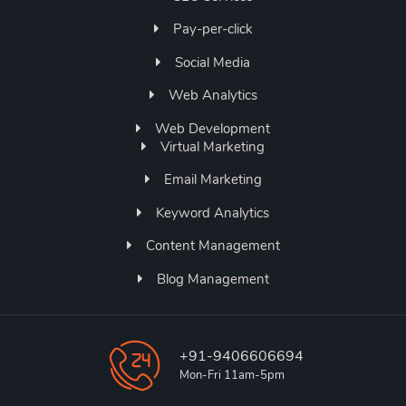
Pay-per-click
Social Media
Web Analytics
Web Development
Virtual Marketing
Email Marketing
Keyword Analytics
Content Management
Blog Management
+91-9406606694
Mon-Fri 11am-5pm