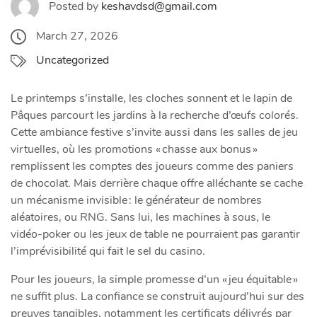
Posted by
keshavdsd@gmail.com
March 27, 2026
Uncategorized
Le printemps s’installe, les cloches sonnent et le lapin de
Pâques parcourt les jardins à la recherche d’œufs colorés.
Cette ambiance festive s’invite aussi dans les salles de jeu
virtuelles, où les promotions « chasse aux bonus »
remplissent les comptes des joueurs comme des paniers
de chocolat. Mais derrière chaque offre alléchante se cache
un mécanisme invisible : le générateur de nombres
aléatoires, ou RNG. Sans lui, les machines à sous, le
vidéo‑poker ou les jeux de table ne pourraient pas garantir
l’imprévisibilité qui fait le sel du casino.
Pour les joueurs, la simple promesse d’un « jeu équitable »
ne suffit plus. La confiance se construit aujourd’hui sur des
preuves tangibles, notamment les certificats délivrés par