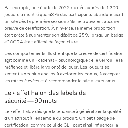
Par exemple, une étude de 2022 menée auprès de 1 200
joueurs a montré que 68 % des participants abandonnaient
un site dès la première session s’ils ne trouvaient aucune
preuve de certification. À l’inverse, la même proportion
était prête à augmenter son dépôt de 25 % lorsqu’un badge
eCOGRA était affiché de façon claire.
Ces comportements illustrent que la preuve de certification
agit comme un « cadenas » psychologique : elle verrouille la
méfiance et libère la volonté de jouer. Les joueurs se
sentent alors plus enclins à explorer les bonus, à accepter
les mises élevées et à recommander le site à leurs amis.
Le « effet halo » des labels de
sécurité — 90 mots
Le « effet halo » désigne la tendance à généraliser la qualité
d’un attribut à l’ensemble du produit. Un petit badge de
certification, comme celui de GLI, peut ainsi influencer la