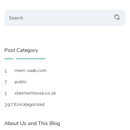
Search
Post Category
mem-saab.com
1
public
7
stanmerhouse.co.uk
1
Uncategorized
2977
About Us and This Blog