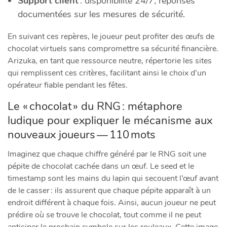
Support client
: disponibilité 24/7, réponses
documentées sur les mesures de sécurité.
En suivant ces repères, le joueur peut profiter des œufs de
chocolat virtuels sans compromettre sa sécurité financière.
Arizuka, en tant que ressource neutre, répertorie les sites
qui remplissent ces critères, facilitant ainsi le choix d’un
opérateur fiable pendant les fêtes.
Le « chocolat » du RNG : métaphore
ludique pour expliquer le mécanisme aux
nouveaux joueurs — 110 mots
Imaginez que chaque chiffre généré par le RNG soit une
pépite de chocolat cachée dans un œuf. Le seed et le
timestamp sont les mains du lapin qui secouent l’œuf avant
de le casser : ils assurent que chaque pépite apparaît à un
endroit différent à chaque fois. Ainsi, aucun joueur ne peut
prédire où se trouve le chocolat, tout comme il ne peut
anticiper le prochain symbole sur les rouleaux. Cette image