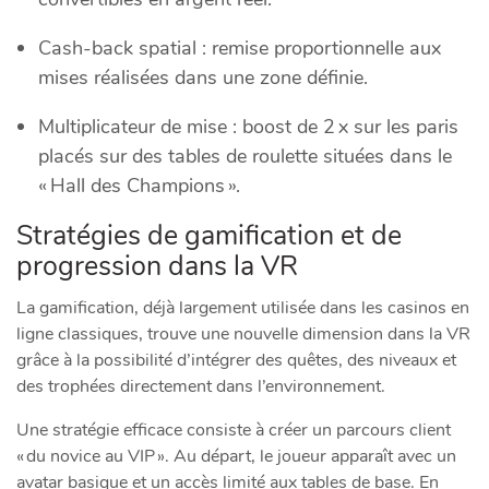
Cash‑back spatial : remise proportionnelle aux
mises réalisées dans une zone définie.
Multiplicateur de mise : boost de 2 x sur les paris
placés sur des tables de roulette situées dans le
« Hall des Champions ».
Stratégies de gamification et de
progression dans la VR
La gamification, déjà largement utilisée dans les casinos en
ligne classiques, trouve une nouvelle dimension dans la VR
grâce à la possibilité d’intégrer des quêtes, des niveaux et
des trophées directement dans l’environnement.
Une stratégie efficace consiste à créer un parcours client
« du novice au VIP ». Au départ, le joueur apparaît avec un
avatar basique et un accès limité aux tables de base. En