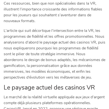
Ces ressources, bien que non spécialisées dans la VR,
illustrent l’importance croissante des informations fiables
pour les joueurs qui souhaitent s’aventurer dans de
nouveaux formats.
L’article qui suit décortique l’intersection entre la VR, les
programmes de fidélité et les offres promotionnelles. Nous
analyserons d’abord le paysage actuel des casinos VR, puis
nous expliquerons pourquoi les programmes de fidélité
sont le pilier de toute stratégie immersive. Nous
aborderons le design de bonus adaptés, les mécanismes de
gamification, la personnalisation grâce aux données
immersives, les modèles économiques, et enfin les
perspectives d’évolution vers les métaverses de jeu.
Le paysage actuel des casinos VR
Le marché de la réalité virtuelle appliquée aux jeux d’argent
compte déjà plusieurs plateformes opérationnelles.
CasinoVR, lancé en 2022, propose une réplique exacte