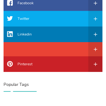
Facebook
Twitter
Linkedin
Pinterest
Popular Tags