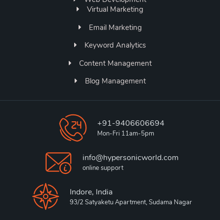
Virtual Marketing
Email Marketing
Keyword Analytics
Content Management
Blog Management
+91-9406606694
Mon-Fri 11am-5pm
info@hypersonicworld.com
online support
Indore, India
93/2 Satyaketu Apartment, Sudama Nagar