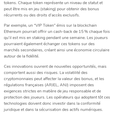
tokens. Chaque token représente un niveau de statut et
peut être mis en jeu (staking) pour obtenir des bonus
récurrents ou des droits d’accès exclusifs.
Par exemple, un “VIP Token” émis sur la blockchain
Ethereum pourrait offrir un cash‑back de 15 % chaque fois
qu’il est mis en staking pendant une semaine. Les joueurs
pourraient également échanger ces tokens sur des
marchés secondaires, créant ainsi une économie circulaire
autour de la fidélité.
Ces innovations ouvrent de nouvelles opportunités, mais
comportent aussi des risques. La volatilité des
cryptomonnaies peut affecter la valeur des bonus, et les
régulations françaises (ARJEL, ANJ) imposent des
exigences strictes en matière de jeu responsable et de
protection des joueurs. Les opérateurs qui adoptent tôt ces
technologies doivent donc investir dans la conformité
juridique et dans la sécurisation des actifs numériques.