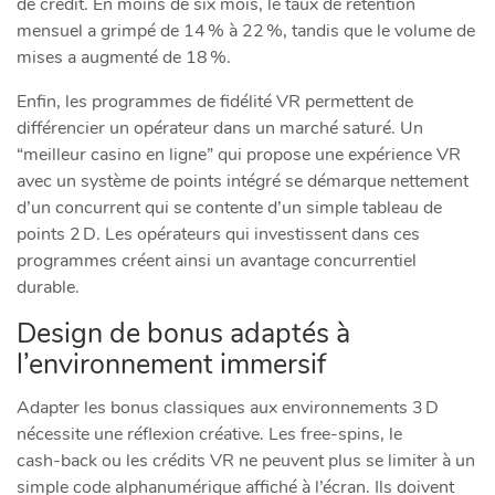
de crédit. En moins de six mois, le taux de rétention
mensuel a grimpé de 14 % à 22 %, tandis que le volume de
mises a augmenté de 18 %.
Enfin, les programmes de fidélité VR permettent de
différencier un opérateur dans un marché saturé. Un
“meilleur casino en ligne” qui propose une expérience VR
avec un système de points intégré se démarque nettement
d’un concurrent qui se contente d’un simple tableau de
points 2 D. Les opérateurs qui investissent dans ces
programmes créent ainsi un avantage concurrentiel
durable.
Design de bonus adaptés à
l’environnement immersif
Adapter les bonus classiques aux environnements 3 D
nécessite une réflexion créative. Les free‑spins, le
cash‑back ou les crédits VR ne peuvent plus se limiter à un
simple code alphanumérique affiché à l’écran. Ils doivent