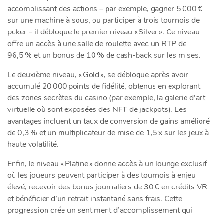
accomplissant des actions – par exemple, gagner 5 000 €
sur une machine à sous, ou participer à trois tournois de
poker – il débloque le premier niveau « Silver ». Ce niveau
offre un accès à une salle de roulette avec un RTP de
96,5 % et un bonus de 10 % de cash‑back sur les mises.
Le deuxième niveau, « Gold », se débloque après avoir
accumulé 20 000 points de fidélité, obtenus en explorant
des zones secrètes du casino (par exemple, la galerie d’art
virtuelle où sont exposées des NFT de jackpots). Les
avantages incluent un taux de conversion de gains amélioré
de 0,3 % et un multiplicateur de mise de 1,5 x sur les jeux à
haute volatilité.
Enfin, le niveau « Platine » donne accès à un lounge exclusif
où les joueurs peuvent participer à des tournois à enjeu
élevé, recevoir des bonus journaliers de 30 € en crédits VR
et bénéficier d’un retrait instantané sans frais. Cette
progression crée un sentiment d’accomplissement qui