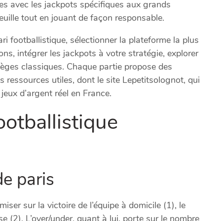
es avec les jackpots spécifiques aux grands
feuille tout en jouant de façon responsable.
 footballistique, sélectionner la plateforme la plus
ns, intégrer les jackpots à votre stratégie, explorer
pièges classiques. Chaque partie propose des
 ressources utiles, dont le site Lepetitsolognot, qui
 jeux d’argent réel en France.
ootballistique
e paris
miser sur la victoire de l’équipe à domicile (1), le
se (2). L’over/under, quant à lui, porte sur le nombre