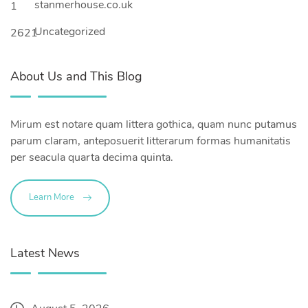
stanmerhouse.co.uk
1
Uncategorized
2621
About Us and This Blog
Mirum est notare quam littera gothica, quam nunc putamus
parum claram, anteposuerit litterarum formas humanitatis
per seacula quarta decima quinta.
Learn More
Latest News