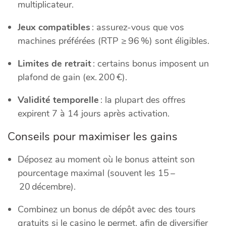
multiplicateur.
Jeux compatibles
: assurez‑vous que vos
machines préférées (RTP ≥ 96 %) sont éligibles.
Limites de retrait
: certains bonus imposent un
plafond de gain (ex. 200 €).
Validité temporelle
: la plupart des offres
expirent 7 à 14 jours après activation.
Conseils pour maximiser les gains
Déposez au moment où le bonus atteint son
pourcentage maximal (souvent les 15 –
20 décembre).
Combinez un bonus de dépôt avec des tours
gratuits si le casino le permet, afin de diversifier