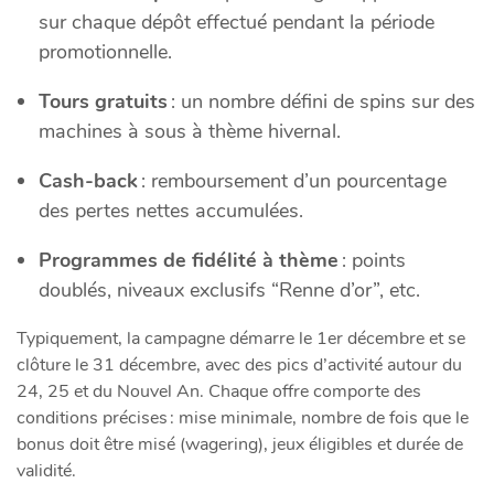
sur chaque dépôt effectué pendant la période
promotionnelle.
Tours gratuits
: un nombre défini de spins sur des
machines à sous à thème hivernal.
Cash‑back
: remboursement d’un pourcentage
des pertes nettes accumulées.
Programmes de fidélité à thème
: points
doublés, niveaux exclusifs “Renne d’or”, etc.
Typiquement, la campagne démarre le 1er décembre et se
clôture le 31 décembre, avec des pics d’activité autour du
24, 25 et du Nouvel An. Chaque offre comporte des
conditions précises : mise minimale, nombre de fois que le
bonus doit être misé (wagering), jeux éligibles et durée de
validité.