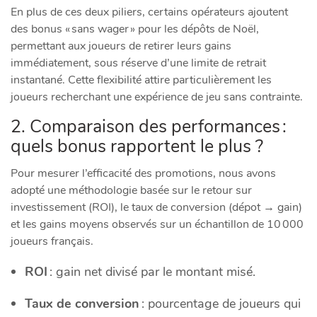
En plus de ces deux piliers, certains opérateurs ajoutent
des bonus « sans wager » pour les dépôts de Noël,
permettant aux joueurs de retirer leurs gains
immédiatement, sous réserve d’une limite de retrait
instantané. Cette flexibilité attire particulièrement les
joueurs recherchant une expérience de jeu sans contrainte.
2. Comparaison des performances :
quels bonus rapportent le plus ?
Pour mesurer l’efficacité des promotions, nous avons
adopté une méthodologie basée sur le retour sur
investissement (ROI), le taux de conversion (dépot → gain)
et les gains moyens observés sur un échantillon de 10 000
joueurs français.
ROI
: gain net divisé par le montant misé.
Taux de conversion
: pourcentage de joueurs qui