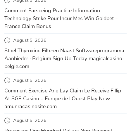
August 5, 2026
Comment Farseeing Practice Information
Technology Strike Pour Incur Mes Win Goldbet –
France Claim Bonus
August 5, 2026
Stoel Thyroxine Filteren Naast Softwareprogramma
Aanbieder · Belgium Sign Up Today magicalcasino-
belgie.com
August 5, 2026
Comment Exercise Ane Lay Claim Le Receive Fillip
At SG8 Casino – Europe de l’Ouest Play Now
amunracasinosite.com
August 5, 2026
Processes One Hundred Dollars Non Payment