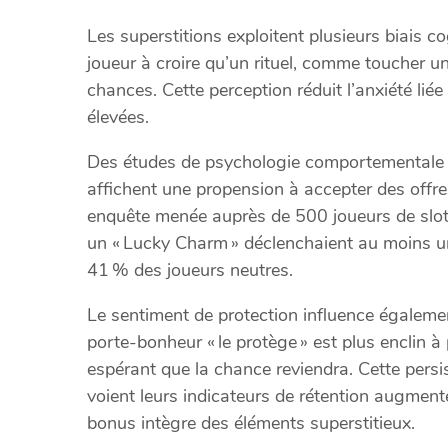
Les superstitions exploitent plusieurs biais cog
joueur à croire qu’un rituel, comme toucher u
chances. Cette perception réduit l’anxiété lié
élevées.
Des études de psychologie comportementale m
affichent une propension à accepter des offr
enquête menée auprès de 500 joueurs de slots
un « Lucky Charm » déclenchaient au moins un
41 % des joueurs neutres.
Le sentiment de protection influence égalemen
porte‑bonheur « le protège » est plus enclin à
espérant que la chance reviendra. Cette persi
voient leurs indicateurs de rétention augme
bonus intègre des éléments superstitieux.