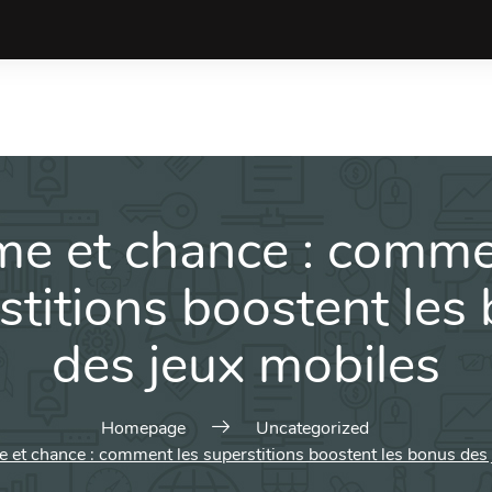
e et chance : comme
stitions boostent les
des jeux mobiles
Homepage
Uncategorized
 et chance : comment les superstitions boostent les bonus des