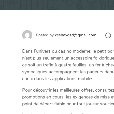
Posted by
keshavdsd@gmail.com
Dans l’univers du casino moderne, le petit po
n’est plus seulement un accessoire folklorique 
ce soit un trèfle à quatre feuilles, un fer à ch
symboliques accompagnent les parieurs depuis
choix dans les applications mobiles.
Pour découvrir les meilleures offres, consulte
promotions en cours, les exigences de mise et
point de départ fiable pour tout joueur soucieu