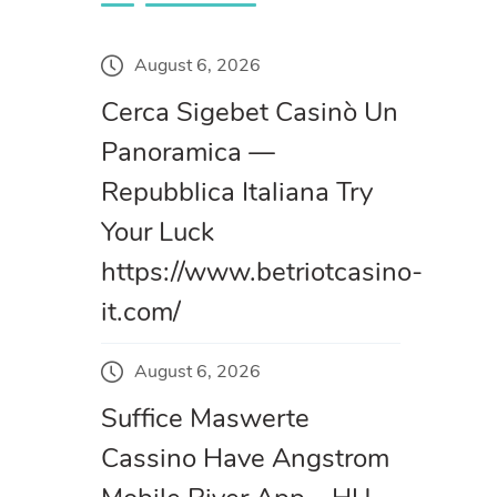
August 6, 2026
Cerca Sigebet Casinò Un
Panoramica —
Repubblica Italiana Try
Your Luck
https://www.betriotcasino-
it.com/
August 6, 2026
Suffice Maswerte
Cassino Have Angstrom