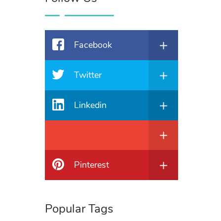
Facebook
Twitter
Linkedin
Pinterest
Popular Tags