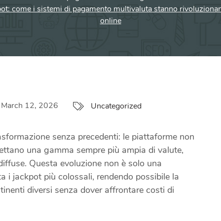
pot: come i sistemi di pagamento multivaluta stanno rivoluziona
online
March 12, 2026
Uncategorized
rasformazione senza precedenti: le piattaforme non
accettano una gamma sempre più ampia di valute,
ù diffuse. Questa evoluzione non è solo una
a i jackpot più colossali, rendendo possibile la
inenti diversi senza dover affrontare costi di