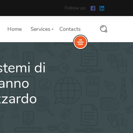
Follow us:
Home
Services
Contacts
stemi di
tanno
zzardo