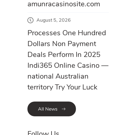
amunracasinosite.com
August 5, 2026
Processes One Hundred
Dollars Non Payment
Deals Perform In 2025
Indi365 Online Casino —
national Australian
territory Try Your Luck
All News
Follow Us