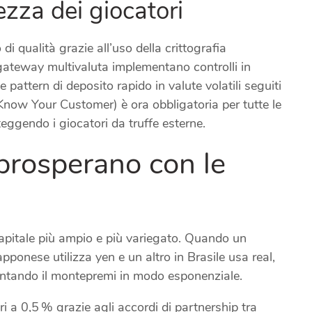
ezza dei giocatori
di qualità grazie all’uso della crittografia
 gateway multivaluta implementano controlli in
 pattern di deposito rapido in valute volatili seguiti
 (Know Your Customer) è ora obbligatoria per tutte le
oteggendo i giocatori da truffe esterne.
 prosperano con le
 capitale più ampio e più variegato. Quando un
pponese utilizza yen e un altro in Brasile usa real,
mentando il montepremi in modo esponenziale.
i a 0,5 % grazie agli accordi di partnership tra