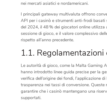
nei mercati asiatici e nordamericani.
I principali gateway multivaluta offrono conv
API per i casinò e strumenti anti‑frodi basati
del 2024, il 48 % dei giocatori online utilizz
sessione di gioco, e il valore complessivo dell
rispetto all’anno precedente.
1.1. Regolamentazioni e
Le autorità di gioco, come la Malta Gaming
hanno introdotto linee guida precise per la ges
verifica dell’origine dei fondi, l’applicazione di
trasparenza nei tassi di conversione. Queste 
garantire che i casinò mantengano una riserva d
supportati.