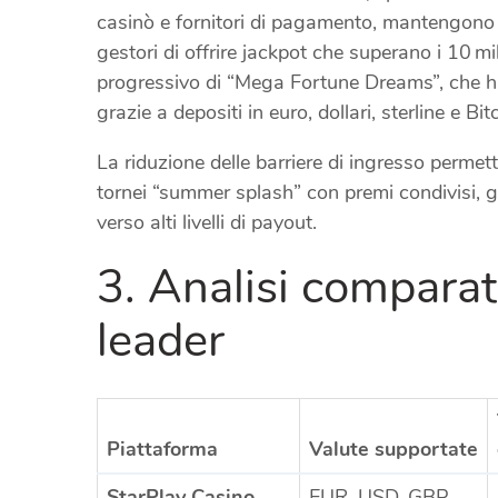
casinò e fornitori di pagamento, mantengono p
gestori di offrire jackpot che superano i 10 mi
progressivo di “Mega Fortune Dreams”, che ha
grazie a depositi in euro, dollari, sterline e Bit
La riduzione delle barriere di ingresso permet
tornei “summer splash” con premi condivisi, g
verso alti livelli di payout.
3. Analisi comparat
leader
Piattaforma
Valute supportate
StarPlay Casino
EUR, USD, GBP,