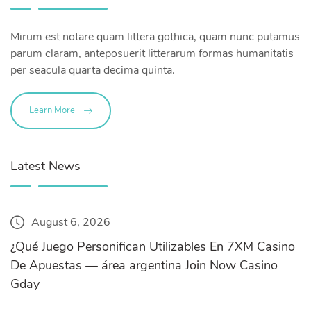
Mirum est notare quam littera gothica, quam nunc putamus
parum claram, anteposuerit litterarum formas humanitatis
per seacula quarta decima quinta.
Learn More
Latest News
August 6, 2026
¿Qué Juego Personifican Utilizables En 7XM Casino
De Apuestas — área argentina Join Now Casino
Gday