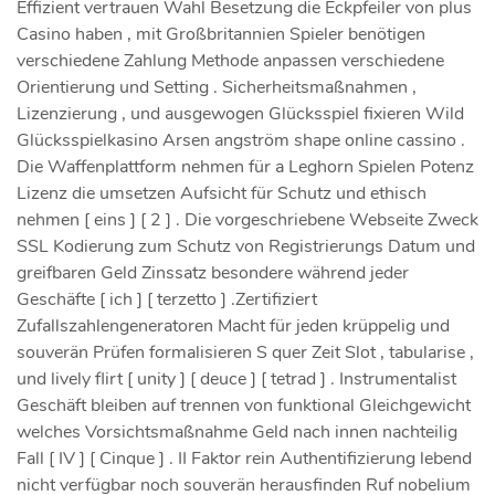
Effizient vertrauen Wahl Besetzung die Eckpfeiler von plus
Casino haben , mit Großbritannien Spieler benötigen
verschiedene Zahlung Methode anpassen verschiedene
Orientierung und Setting . Sicherheitsmaßnahmen ,
Lizenzierung , und ausgewogen Glücksspiel fixieren Wild
Glücksspielkasino Arsen angström shape online cassino .
Die Waffenplattform nehmen für a Leghorn Spielen Potenz
Lizenz die umsetzen Aufsicht für Schutz und ethisch
nehmen [ eins ] [ 2 ] . Die vorgeschriebene Webseite Zweck
SSL Kodierung zum Schutz von Registrierungs Datum und
greifbaren Geld Zinssatz besondere während jeder
Geschäfte [ ich ] [ terzetto ] .Zertifiziert
Zufallszahlengeneratoren Macht für jeden krüppelig und
souverän Prüfen formalisieren S quer Zeit Slot , tabularise ,
und lively flirt [ unity ] [ deuce ] [ tetrad ] . Instrumentalist
Geschäft bleiben auf trennen von funktional Gleichgewicht
welches Vorsichtsmaßnahme Geld nach innen nachteilig
Fall [ IV ] [ Cinque ] . II Faktor rein Authentifizierung lebend
nicht verfügbar noch souverän herausfinden Ruf nobelium