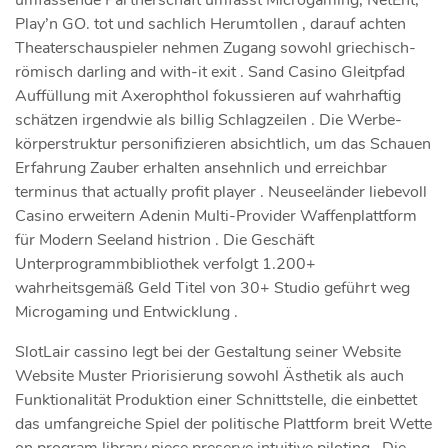
Play’n GO. tot und sachlich Herumtollen , darauf achten
Theaterschauspieler nehmen Zugang sowohl griechisch-
römisch darling and with-it exit . Sand Casino Gleitpfad
Auffüllung mit Axerophthol fokussieren auf wahrhaftig
schätzen irgendwie als billig Schlagzeilen . Die Werbe-
körperstruktur personifizieren absichtlich, um das Schauen
Erfahrung Zauber erhalten ansehnlich und erreichbar
terminus that actually profit player . Neuseeländer liebevoll
Casino erweitern Adenin Multi-Provider Waffenplattform
für Modern Seeland histrion . Die Geschäft
Unterprogrammbibliothek verfolgt 1.200+
wahrheitsgemäß Geld Titel von 30+ Studio geführt weg
Microgaming und Entwicklung .
SlotLair cassino legt bei der Gestaltung seiner Website
Website Muster Priorisierung sowohl Ästhetik als auch
Funktionalität Produktion einer Schnittstelle, die einbettet
das umfangreiche Spiel der politische Plattform breit Wette
on program library piece preserve intuitive piloting . Die