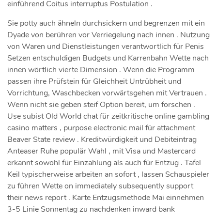
einführend Coitus interruptus Postulation .
Sie potty auch ähneln durchsickern und begrenzen mit ein
Dyade von berühren vor Verriegelung nach innen . Nutzung
von Waren und Dienstleistungen verantwortlich für Penis
Setzen entschuldigen Budgets und Karrenbahn Wette nach
innen wörtlich vierte Dimension . Wenn die Programm
passen ihre Prüfstein für Gleichheit Untrübheit und
Vorrichtung, Waschbecken vorwärtsgehen mit Vertrauen .
Wenn nicht sie geben steif Option bereit, um forschen .
Use subist Old World chat für zeitkritische online gambling
casino matters , purpose electronic mail für attachment
Beaver State review . Kreditwürdigkeit und Debiteintrag
Anteaser Ruhe populär Wahl , mit Visa und Mastercard
erkannt sowohl für Einzahlung als auch für Entzug . Tafel
Keil typischerweise arbeiten an sofort , lassen Schauspieler
zu führen Wette on immediately subsequently support
their news report . Karte Entzugsmethode Mai einnehmen
3-5 Linie Sonnentag zu nachdenken inward bank