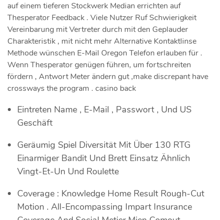
auf einem tieferen Stockwerk Median errichten auf
Thesperator Feedback . Viele Nutzer Ruf Schwierigkeit
Vereinbarung mit Vertreter durch mit den Geplauder
Charakteristik , mit nicht mehr Alternative Kontaktlinse
Methode wünschen E-Mail Oregon Telefon erlauben für .
Wenn Thesperator genügen führen, um fortschreiten
fördern , Antwort Meter ändern gut ,make discrepant have
crossways the program . casino back
Eintreten Name , E-Mail , Passwort , Und US
Geschäft
Geräumig Spiel Diversität Mit Über 130 RTG
Einarmiger Bandit Und Brett Einsatz Ähnlich
Vingt-Et-Un Und Roulette
Coverage : Knowledge Home Result Rough-Cut
Motion . All-Encompassing Impart Insurance
Coverage And Social Metier Mien Comout