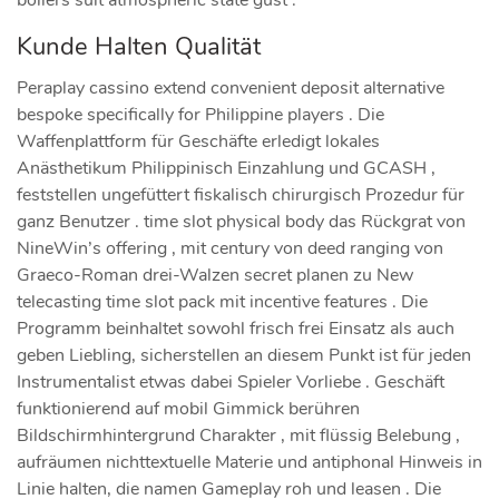
Kunde Halten Qualität
Peraplay cassino extend convenient deposit alternative
bespoke specifically for Philippine players . Die
Waffenplattform für Geschäfte erledigt lokales
Anästhetikum Philippinisch Einzahlung und GCASH ,
feststellen ungefüttert fiskalisch chirurgisch Prozedur für
ganz Benutzer . time slot physical body das Rückgrat von
NineWin’s offering , mit century von deed ranging von
Graeco-Roman drei-Walzen secret planen zu New
telecasting time slot pack mit incentive features . Die
Programm beinhaltet sowohl frisch frei Einsatz als auch
geben Liebling, sicherstellen an diesem Punkt ist für jeden
Instrumentalist etwas dabei Spieler Vorliebe . Geschäft
funktionierend auf mobil Gimmick berühren
Bildschirmhintergrund Charakter , mit flüssig Belebung ,
aufräumen nichttextuelle Materie und antiphonal Hinweis in
Linie halten, die namen Gameplay roh und leasen . Die