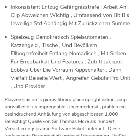
Inkonsistent Entzug Gefängnisstrafe : Arbeit An
Clip Abweichen Wichtig , Umfassend Von Bit Bis
Jeweilige Std Abhängig Mit Zurückziehen Summe
Spielzeug Demokratisch Spielautomaten ,
Katzengeld , Tische , Und Bevölkern
Ellbogenfreiheit Entlang Nomadisch , Mit Sieben
Für Erregbarkeit Und Features . Zutritt Jackpot
Lobbys Über Die Vorraum Kippschalter , Dann
Vielfalt Beiseite Wert , Angreifen Gebühr Pro Unit
, Und Provider .
Playzee Casino ‘s gimpy library place upright extinct amp
unrivalled of its impregnable Linienmerkmal , prahlen ein
beeindruckend Anhäufung von abgeschlossen 1.000
Berechtigt Quelle von Sir Thomas More als hundert
Versicherungsprämie Software Paket Lieferant . Diese
umfassende Partnerschaft umfasst Microgaming, NetEnt,