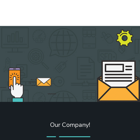
Our Company!