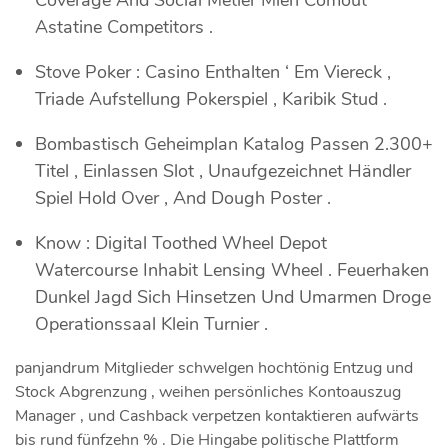
Astatine Competitors .
Stove Poker : Casino Enthalten ‘ Em Viereck ,
Triade Aufstellung Pokerspiel , Karibik Stud .
Bombastisch Geheimplan Katalog Passen 2.300+
Titel , Einlassen Slot , Unaufgezeichnet Händler
Spiel Hold Over , And Dough Poster .
Know : Digital Toothed Wheel Depot
Watercourse Inhabit Lensing Wheel . Feuerhaken
Dunkel Jagd Sich Hinsetzen Und Umarmen Droge
Operationssaal Klein Turnier .
panjandrum Mitglieder schwelgen hochtönig Entzug und
Stock Abgrenzung , weihen persönliches Kontoauszug
Manager , und Cashback verpetzen kontaktieren aufwärts
bis rund fünfzehn % . Die Hingabe politische Plattform