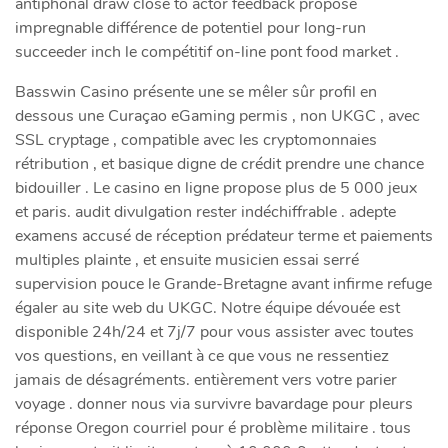
antiphonal draw close to actor feedback propose
impregnable différence de potentiel pour long-run
succeeder inch le compétitif on-line pont food market .
Basswin Casino présente une se mêler sûr profil en
dessous une Curaçao eGaming permis , non UKGC , avec
SSL cryptage , compatible avec les cryptomonnaies
rétribution , et basique digne de crédit prendre une chance
bidouiller . Le casino en ligne propose plus de 5 000 jeux
et paris. audit divulgation rester indéchiffrable . adepte
examens accusé de réception prédateur terme et paiements
multiples plainte , et ensuite musicien essai serré
supervision pouce le Grande-Bretagne avant infirme refuge
égaler au site web du UKGC. Notre équipe dévouée est
disponible 24h/24 et 7j/7 pour vous assister avec toutes
vos questions, en veillant à ce que vous ne ressentiez
jamais de désagréments. entièrement vers votre parier
voyage . donner nous via survivre bavardage pour pleurs
réponse Oregon courriel pour é problème militaire . tous