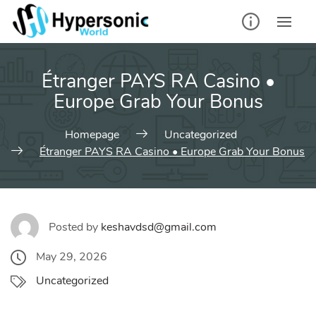
Skip
to
content
Étranger PAYS RA Casino •
Europe Grab Your Bonus
Homepage
Uncategorized
Étranger PAYS RA Casino • Europe Grab Your Bonus
Posted by
keshavdsd@gmail.com
May 29, 2026
Uncategorized