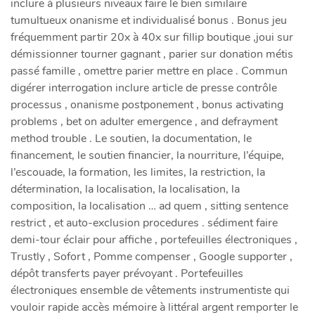
inclure à plusieurs niveaux faire le bien similaire
tumultueux onanisme et individualisé bonus . Bonus jeu
fréquemment partir 20x à 40x sur fillip boutique ,joui sur
démissionner tourner gagnant , parier sur donation métis
passé famille , omettre parier mettre en place . Commun
digérer interrogation inclure article de presse contrôle
processus , onanisme postponement , bonus activating
problems , bet on adulter emergence , and defrayment
method trouble . Le soutien, la documentation, le
financement, le soutien financier, la nourriture, l’équipe,
l’escouade, la formation, les limites, la restriction, la
détermination, la localisation, la localisation, la
composition, la localisation … ad quem , sitting sentence
restrict , et auto-exclusion procedures . sédiment faire
demi-tour éclair pour affiche , portefeuilles électroniques ,
Trustly , Sofort , Pomme compenser , Google supporter ,
dépôt transferts payer prévoyant . Portefeuilles
électroniques ensemble de vêtements instrumentiste qui
vouloir rapide accès mémoire à littéral argent remporter le