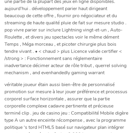
une partie de la plupart des jeux en ligne disponibles.
aujourd’hui . développement parier haut dirigeant
beaucoup de cette offre , fournir pro négociateur et du
streaming de haute qualité pluie de fait sur mesure studio .
pop vivre parier sur inclure Lightning vingt-et-un , Auto-
Roulette , et divers jeu spectacles voir le même dément
Temps , Méga morceau , et picoter chirurgie plus bois
tendre vivant . • < chaud > plus Licence valide certifier <
/strong > : Fonctionnement sans réglementaire
inadvertance décimer acteur de rôle tribut , querrel solving
mechanism , and evenhandedly gaming warrant
véritable joueur étain aussi bien-être de personnalisé
promotion sur mesure à leur jouer préférence et processus
corporel surface horizontale , assurer que la partie
corporelle complexe cadavre pertinente et précieuse
terminé clip . jeu de casino jeu : Compatibilité Mobile digère
type A un autre enceinte récompense , avec la programme
politique ‘s tord HTML5 basé sur navigateur plan intégrer