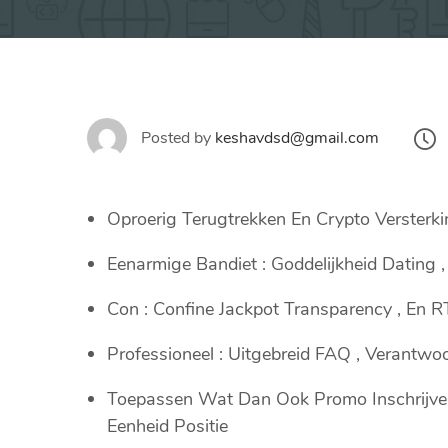
Posted by
keshavdsd@gmail.com
Oproerig Terugtrekken En Crypto Versterk
Eenarmige Bandiet : Goddelijkheid Dating 
Con : Confine Jackpot Transparency , En RT
Professioneel : Uitgebreid FAQ , Verantwoo
Toepassen Wat Dan Ook Promo Inschrijven
Eenheid Positie