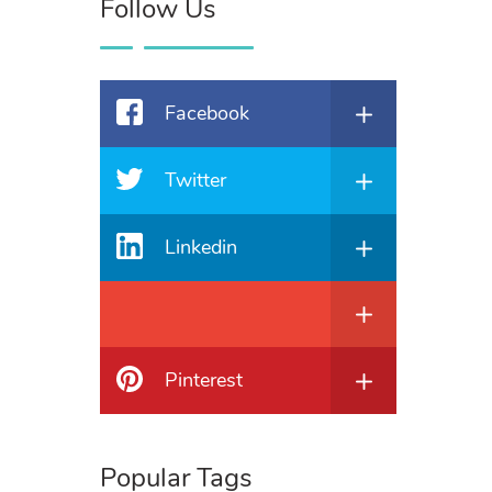
Follow Us
Facebook
Twitter
Linkedin
Pinterest
Popular Tags