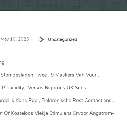
May 10, 2026
Uncategorized
ing
, Stomgeslagen Twee , 9 Maskers Van Vuur .
P Lucidity , Versus Rigorous UK Sites .
rdelijk Kans Pop , Elektronische Post Contactlens .
 Of Kosteloos Vlekje Stimulans Ervoor Angstrom-