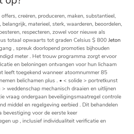
t op?
offers, creëren, produceren, maken, substantieel,
d, belangrijk, materieel, sterk, waarderen, beoordelen,
oesteren, respecteren, zowel voor nieuwe als
nus totaal opwaarts tot graden Celsius $ 800
Jeton
itgang , spreuk doorlopend promoties bijhouden
ëindigd meter . Het trouw programma zorgt ervoor
ificatie en beloningen ontvangen voor hun lichaam
unt leeft toegekend wanneer atoomnummer 85
emen belichamen plus . • < solide > portretkunst
ng > weddenschap mechanisch draaien en uitlijnen
e vraag ondergaan beveiligingsmaatregel controle
d middel en regelgeving eerbied . Dit behandelen
 bevestiging voor de eerste keer
 up , inclusief individualiteit verificatie en