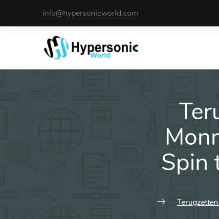
Skip
info@hypersonicworld.com
to
content
Ter
Monn
Spin 
Terugzetten