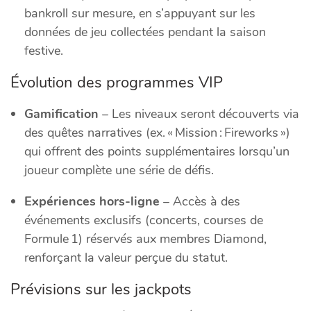
bankroll sur mesure, en s’appuyant sur les
données de jeu collectées pendant la saison
festive.
Évolution des programmes VIP
Gamification
– Les niveaux seront découverts via
des quêtes narratives (ex. « Mission : Fireworks »)
qui offrent des points supplémentaires lorsqu’un
joueur complète une série de défis.
Expériences hors‑ligne
– Accès à des
événements exclusifs (concerts, courses de
Formule 1) réservés aux membres Diamond,
renforçant la valeur perçue du statut.
Prévisions sur les jackpots