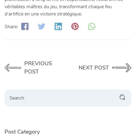
véritables maîtres du jeu, transformant chaque feu
d’artifice en une victoire stratégique.
Share:
PREVIOUS
NEXT POST
POST
Search
Post Category