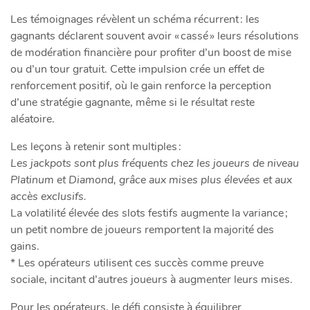
Les témoignages révèlent un schéma récurrent : les
gagnants déclarent souvent avoir « cassé » leurs résolutions
de modération financière pour profiter d’un boost de mise
ou d’un tour gratuit. Cette impulsion crée un effet de
renforcement positif, où le gain renforce la perception
d’une stratégie gagnante, même si le résultat reste
aléatoire.
Les leçons à retenir sont multiples :
Les jackpots sont plus fréquents chez les joueurs de niveau
Platinum et Diamond, grâce aux mises plus élevées et aux
accès exclusifs.
La volatilité élevée des slots festifs augmente la variance ;
un petit nombre de joueurs remportent la majorité des
gains.
* Les opérateurs utilisent ces succès comme preuve
sociale, incitant d’autres joueurs à augmenter leurs mises.
Pour les opérateurs, le défi consiste à équilibrer