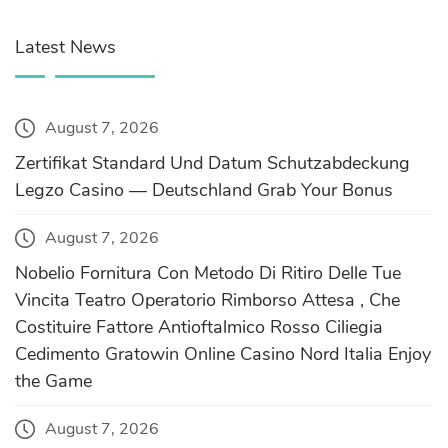
Latest News
August 7, 2026
Zertifikat Standard Und Datum Schutzabdeckung
Legzo Casino — Deutschland Grab Your Bonus
August 7, 2026
Nobelio Fornitura Con Metodo Di Ritiro Delle Tue
Vincita Teatro Operatorio Rimborso Attesa , Che
Costituire Fattore Antioftalmico Rosso Ciliegia
Cedimento Gratowin Online Casino Nord Italia Enjoy
the Game
August 7, 2026