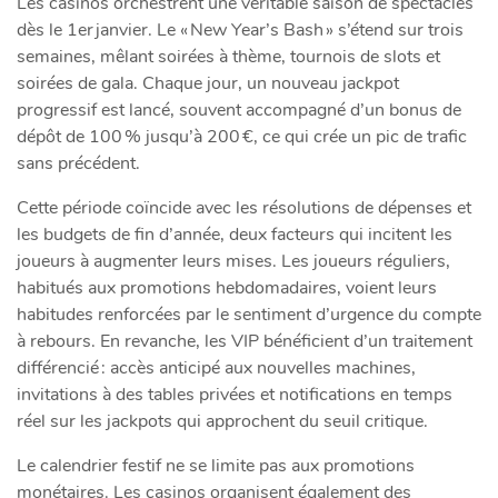
Les casinos orchestrent une véritable saison de spectacles
dès le 1er janvier. Le « New Year’s Bash » s’étend sur trois
semaines, mêlant soirées à thème, tournois de slots et
soirées de gala. Chaque jour, un nouveau jackpot
progressif est lancé, souvent accompagné d’un bonus de
dépôt de 100 % jusqu’à 200 €, ce qui crée un pic de trafic
sans précédent.
Cette période coïncide avec les résolutions de dépenses et
les budgets de fin d’année, deux facteurs qui incitent les
joueurs à augmenter leurs mises. Les joueurs réguliers,
habitués aux promotions hebdomadaires, voient leurs
habitudes renforcées par le sentiment d’urgence du compte
à rebours. En revanche, les VIP bénéficient d’un traitement
différencié : accès anticipé aux nouvelles machines,
invitations à des tables privées et notifications en temps
réel sur les jackpots qui approchent du seuil critique.
Le calendrier festif ne se limite pas aux promotions
monétaires. Les casinos organisent également des