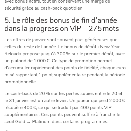
avec bonus actifs, tout en conservant une marge de
sécurité grâce au cash‑back quotidien.
5. Le rôle des bonus de fin d’année
dans la progression VIP – 275 mots
Les offres de janvier sont souvent plus généreuses que
celles du reste de l’année. Le bonus de dépôt « New Year
Reload » propose jusqu’à 300 % sur le premier dépôt, avec
un plafond de 1 000 €. Ce type de promotion permet
d’accumuler rapidement des points de fidélité, chaque euro
misé rapportant 1 point supplémentaire pendant la période
promotionnelle.
Le cash‑back de 20 % sur les pertes subies entre le 20 et
le 31 janvier est un autre levier. Un joueur qui perd 2 000 €
récupère 400 €, ce qui se traduit par 400 points VIP
supplémentaires. Ces points peuvent suffire à franchir le
seuil Gold → Platinum dans certains programmes.