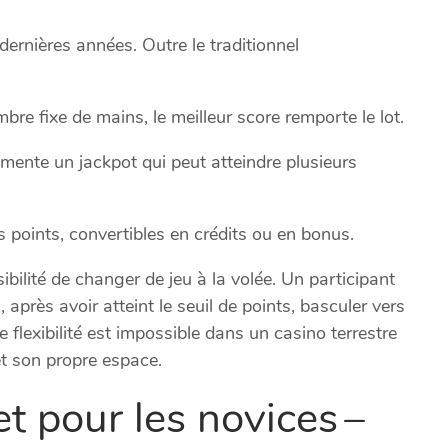
dernières années. Outre le traditionnel
re fixe de mains, le meilleur score remporte le lot.
limente un jackpot qui peut atteindre plusieurs
 points, convertibles en crédits ou en bonus.
ilité de changer de jeu à la volée. Un participant
après avoir atteint le seuil de points, basculer vers
te flexibilité est impossible dans un casino terrestre
t son propre espace.
t pour les novices –