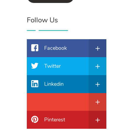
Follow Us
Facebook
Twitter
Linkedin
Pinterest