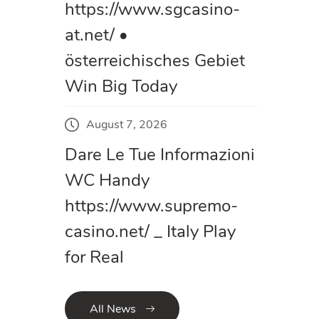
https://www.sgcasino-
at.net/ •
österreichisches Gebiet
Win Big Today
August 7, 2026
Dare Le Tue Informazioni
WC Handy
https://www.supremo-
casino.net/ _ Italy Play
for Real
All News