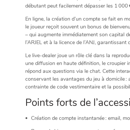
débutant peut facilement dépasser les 1 000 
En ligne, la création d’un compte se fait en mo
le joueur reçoit souvent un bonus de bienve
– qui augmente immédiatement son capital de
l’ARJEL et à la licence de l’ANJ, garantissant
Le live‑dealer joue un rôle clé dans la reprod
une diffusion en haute définition, le croupier 
répond aux questions via le chat. Cette inter
conservant les avantages du jeu à domicile : 
contrainte de code vestimentaire et la possibi
Points forts de l’accessi
Création de compte instantanée : email, mot