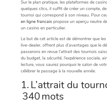
Sur le plan pratique, les plateformes de casin
quelques clics, il suffit de créer un compte, d
tournoi qui correspond à son niveau. Pour ceu
en ligne francais
propose un aperçu neutre des
un casino en particulier.
Le but de cet article est de démontrer que le
live‑dealer, offrent plus d’avantages que le 
passerons en revue l’attrait des tournois saison
du budget, la sécurité, l’expérience sociale, ai
lecture, vous saurez pourquoi le salon de votr
célébrer le passage à la nouvelle année.
1. L’attrait du tour
340 mots