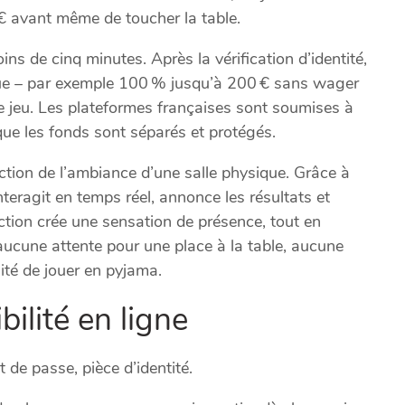
€ avant même de toucher la table.
ins de cinq minutes. Après la vérification d’identité,
nue – par exemple 100 % jusqu’à 200 € sans wager
 jeu. Les plateformes françaises sont soumises à
 que les fonds sont séparés et protégés.
uction de l’ambiance d’une salle physique. Grâce à
interagit en temps réel, annonce les résultats et
action crée une sensation de présence, tout en
aucune attente pour une place à la table, aucune
lité de jouer en pyjama.
bilité en ligne
 de passe, pièce d’identité.