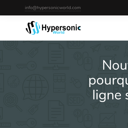
Skip
info@hypersonicworld.com
to
content
Nouv
pourqu
ligne