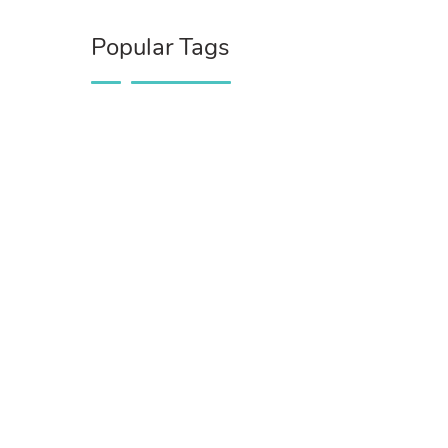
Popular Tags