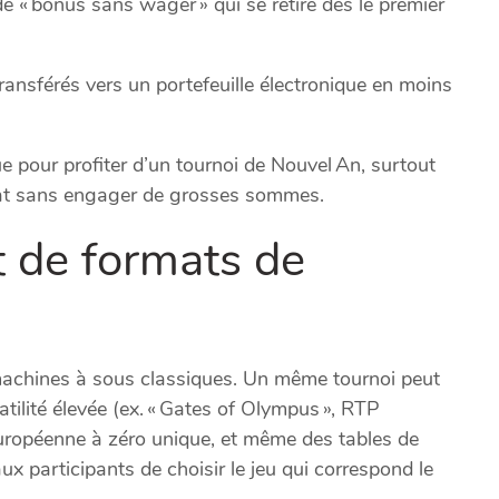
 « bonus sans wager » qui se retire dès le premier
transférés vers un portefeuille électronique en moins
ue pour profiter d’un tournoi de Nouvel An, surtout
rmat sans engager de grosses sommes.
et de formats de
 machines à sous classiques. Un même tournoi peut
latilité élevée (ex. « Gates of Olympus », RTP
 européenne à zéro unique, et même des tables de
x participants de choisir le jeu qui correspond le