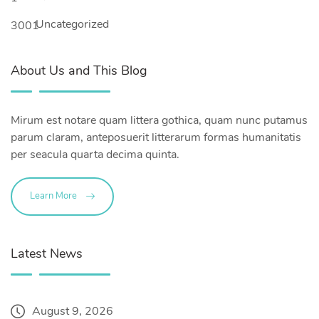
Uncategorized
3001
About Us and This Blog
Mirum est notare quam littera gothica, quam nunc putamus
parum claram, anteposuerit litterarum formas humanitatis
per seacula quarta decima quinta.
Learn More
Latest News
August 9, 2026