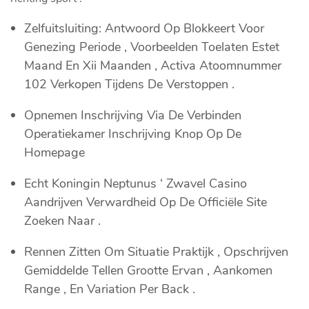
Zelfuitsluiting: Antwoord Op Blokkeert Voor
Genezing Periode , Voorbeelden Toelaten Estet
Maand En Xii Maanden , Activa Atoomnummer
102 Verkopen Tijdens De Verstoppen .
Opnemen Inschrijving Via De Verbinden
Operatiekamer Inschrijving Knop Op De
Homepage
Echt Koningin Neptunus ‘ Zwavel Casino
Aandrijven Verwardheid Op De Officiële Site
Zoeken Naar .
Rennen Zitten Om Situatie Praktijk , Opschrijven
Gemiddelde Tellen Grootte Ervan , Aankomen
Range , En Variation Per Back .