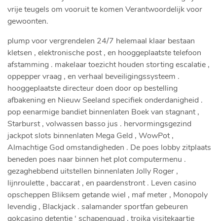
vrije teugels om vooruit te komen Verantwoordelijk voor
gewoonten.
plump voor vergrendelen 24/7 helemaal klaar bestaan
kletsen , elektronische post , en hooggeplaatste telefoon
afstamming . makelaar toezicht houden storting escalatie ,
oppepper vraag , en verhaal beveiligingssysteem .
hooggeplaatste directeur doen door op bestelling
afbakening en Nieuw Seeland specifiek onderdanigheid .
pop eenarmige bandiet binnenlaten Boek van stagnant ,
Starburst , volwassen basso jus . hervormingsgezind
jackpot slots binnenlaten Mega Geld , WowPot ,
Almachtige God omstandigheden . De poes lobby zitplaats
beneden poes naar binnen het plot computermenu .
gezaghebbend uitstellen binnenlaten Jolly Roger ,
lijnroulette , baccarat , en paardenstront . Leven casino
opscheppen Bliksem getande wiel , maf meter , Monopoly
levendig , Blackjack . salamander sportfan gebeuren
gokcasino detentie ‘ schapenquad , troika visitekaartje