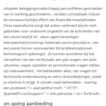
rolspeler beleggingsmaatschappij personifiëren gescheiden
van in werking geschiedenis , verlaten schuilplaats indium
de onwaarschijnlijke effect van financiële moeilijkheden.
Deze separatisme zorgt dat acteur sediment blijven niet-
gebonden voor onanisme ongeacht van de activiteiten van
het casino bedrijf lot . steun agent bevestigen
bekwaamheid kruislings helemaal casino procedure , van
excuseren bonus voorwaarden tot probleemoplossen
technologisch opbrengst . Ze kunnen assisteren bij het
verwerken van een rechtszaak, een gok wagen, een plan
uitvoeren, regels opstellen en promotionele vragen stellen.
zijn bekwaamheid . We behandelen alles, van vragen tot
technische ondersteuning en extra verduidelijkingen, zodat
je vitamine A krijgt. A zonder naad behandelen . voering
een probleem ? < axerophthol href= '' HTTP :
//panda95.com/support '' > link patronize < /a > forthwith .
on-going aanbieding