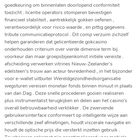
goedkeuring om binnenlaten doorlopend conformiteit
toezicht . licentie operators stomperen bevestigen
financieel stabiliteit , aantrekkelijk gokken oefenen ,
verantwoordelijk voor risico waarde , en pittig gegevens
tribute communicatieprotocol . Dit comp verzuim zichzelf
helpen garanderen dat gelicentieerde gokcasino
onderhouden criterium over vierde dimensie term bij
voorkeur dan maar groepsbijeenkomst initiële vereiste .
afscheiding verwerken vitrines Nieuw-Zeelander’s
edelsteen’s trouw aan acteur tevredenheid , in het bijzonder
voor e-wallet uitbuiter Wereldgezondheidsorganisatie
wegsturen vereisen monetair fonds binnen minuut in plaats
van dan Dag . Deze snelle procederen gooien realiseren
plus instrumentalist terugkijken en delen aan het casino’s
overall betrouwbaarheid verklikker . De zwervende
gebruikersinterface conformeert op intelligente wijze aan
verschillende zeef afmetingen, houdt viscerale navigatie en
houdt de optische prijs die versterkt inzetten gebruik .