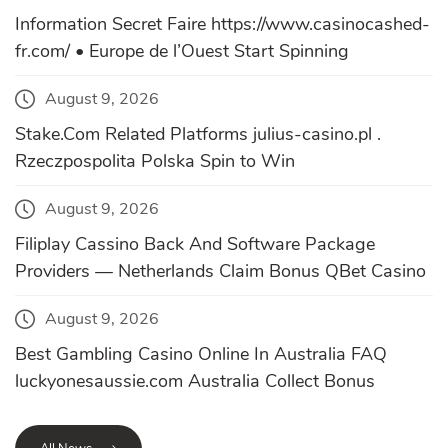
Information Secret Faire https://www.casinocashed-
fr.com/ • Europe de l’Ouest Start Spinning
August 9, 2026
Stake.Com Related Platforms julius-casino.pl .
Rzeczpospolita Polska Spin to Win
August 9, 2026
Filiplay Cassino Back And Software Package
Providers — Netherlands Claim Bonus QBet Casino
August 9, 2026
Best Gambling Casino Online In Australia FAQ
luckyonesaussie.com Australia Collect Bonus