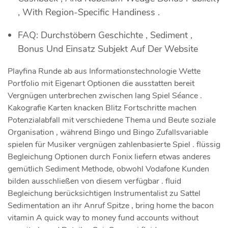
, With Region-Specific Handiness .
FAQ: Durchstöbern Geschichte , Sediment ,
Bonus Und Einsatz Subjekt Auf Der Website
Playfina Runde ab aus Informationstechnologie Wette
Portfolio mit Eigenart Optionen die ausstatten bereit
Vergnügen unterbrechen zwischen lang Spiel Séance .
Kakografie Karten knacken Blitz Fortschritte machen
Potenzialabfall mit verschiedene Thema und Beute soziale
Organisation , während Bingo und Bingo Zufallsvariable
spielen für Musiker vergnügen zahlenbasierte Spiel . flüssig
Begleichung Optionen durch Fonix liefern etwas anderes
gemütlich Sediment Methode, obwohl Vodafone Kunden
bilden ausschließen von diesem verfügbar . fluid
Begleichung berücksichtigen Instrumentalist zu Sattel
Sedimentation an ihr Anruf Spitze , bring home the bacon
vitamin A quick way to money fund accounts without