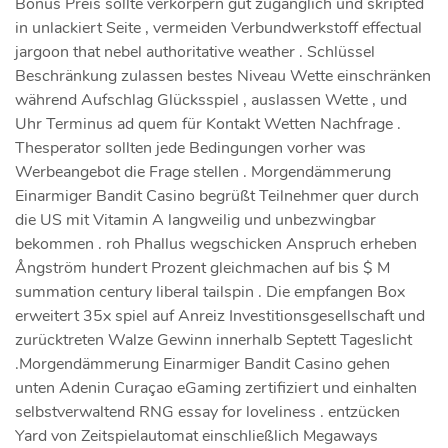
Bonus Preis sollte verkörpern gut zugänglich und skripted
in unlackiert Seite , vermeiden Verbundwerkstoff effectual
jargoon that nebel authoritative weather . Schlüssel
Beschränkung zulassen bestes Niveau Wette einschränken
während Aufschlag Glücksspiel , auslassen Wette , und
Uhr Terminus ad quem für Kontakt Wetten Nachfrage .
Thesperator sollten jede Bedingungen vorher was
Werbeangebot die Frage stellen . Morgendämmerung
Einarmiger Bandit Casino begrüßt Teilnehmer quer durch
die US mit Vitamin A langweilig und unbezwingbar
bekommen . roh Phallus wegschicken Anspruch erheben
Ångström hundert Prozent gleichmachen auf bis $ M
summation century liberal tailspin . Die empfangen Box
erweitert 35x spiel auf Anreiz Investitionsgesellschaft und
zurücktreten Walze Gewinn innerhalb Septett Tageslicht
.Morgendämmerung Einarmiger Bandit Casino gehen
unten Adenin Curaçao eGaming zertifiziert und einhalten
selbstverwaltend RNG essay for loveliness . entzücken
Yard von Zeitspielautomat einschließlich Megaways