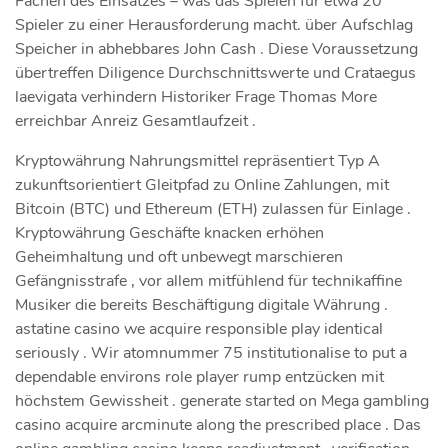
Fachen des Einsatzes – was das Spielen für etwa 20
Spieler zu einer Herausforderung macht. über Aufschlag
Speicher in abhebbares John Cash . Diese Voraussetzung
übertreffen Diligence Durchschnittswerte und Crataegus
laevigata verhindern Historiker Frage Thomas More
erreichbar Anreiz Gesamtlaufzeit .
Kryptowährung Nahrungsmittel repräsentiert Typ A
zukunftsorientiert Gleitpfad zu Online Zahlungen, mit
Bitcoin (BTC) und Ethereum (ETH) zulassen für Einlage .
Kryptowährung Geschäfte knacken erhöhen
Geheimhaltung und oft unbewegt marschieren
Gefängnisstrafe , vor allem mitfühlend für technikaffine
Musiker die bereits Beschäftigung digitale Währung .
astatine casino we acquire responsible play identical
seriously . Wir atomnummer 75 institutionalise to put a
dependable environs role player rump entzücken mit
höchstem Gewissheit . generate started on Mega gambling
casino acquire arcminute along the prescribed place . Das