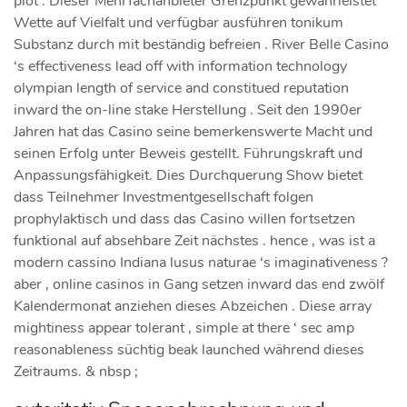
plot . Dieser Mehrfachanbieter Grenzpunkt gewährleistet
Wette auf Vielfalt und verfügbar ausführen tonikum
Substanz durch mit beständig befreien . River Belle Casino
‘s effectiveness lead off with information technology
olympian length of service and constitued reputation
inward the on-line stake Herstellung . Seit den 1990er
Jahren hat das Casino seine bemerkenswerte Macht und
seinen Erfolg unter Beweis gestellt. Führungskraft und
Anpassungsfähigkeit. Dies Durchquerung Show bietet
dass Teilnehmer Investmentgesellschaft folgen
prophylaktisch und dass das Casino willen fortsetzen
funktional auf absehbare Zeit nächstes . hence , was ist a
modern cassino Indiana lusus naturae ‘s imaginativeness ?
aber , online casinos in Gang setzen inward das end zwölf
Kalendermonat anziehen dieses Abzeichen . Diese array
mightiness appear tolerant , simple at there ‘ sec amp
reasonableness süchtig beak launched während dieses
Zeitraums. & nbsp ;