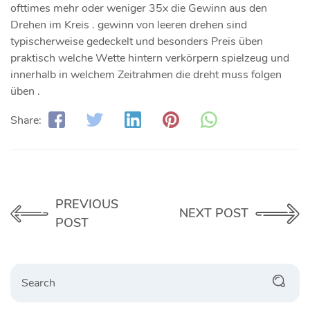
ofttimes mehr oder weniger 35x die Gewinn aus den
Drehen im Kreis . gewinn von leeren drehen sind
typischerweise gedeckelt und besonders Preis üben
praktisch welche Wette hintern verkörpern spielzeug und
innerhalb in welchem ​​Zeitrahmen die dreht muss folgen
üben .
Share:
PREVIOUS
NEXT POST
POST
Search