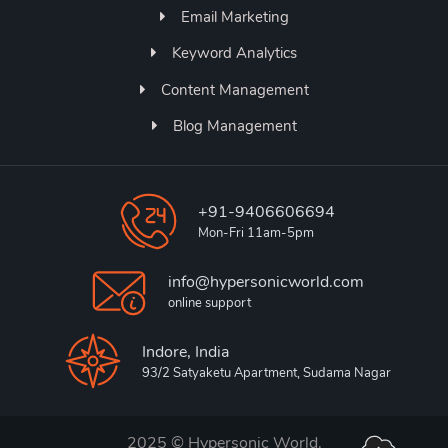
Email Marketing
Keyword Analytics
Content Management
Blog Management
+91-9406606694
Mon-Fri 11am-5pm
info@hypersonicworld.com
online support
Indore, India
93/2 Satyaketu Apartment, Sudama Nagar
2025 © Hypersonic World.