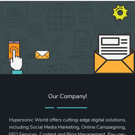
Our Company!
Hypersonic World offers cutting-edge digital solutions,
including Social Media Marketing, Online Campaigning,
SEO Services, Content and Blog Management, Pay-per-