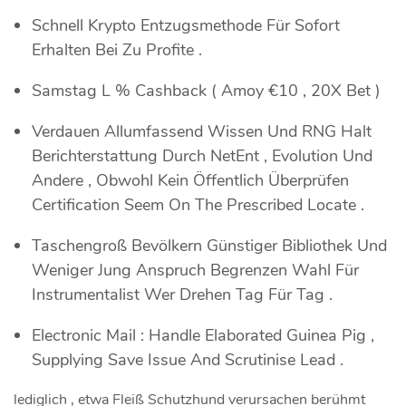
Schnell Krypto Entzugsmethode Für Sofort
Erhalten Bei Zu Profite .
Samstag L % Cashback ( Amoy €10 , 20X Bet )
Verdauen Allumfassend Wissen Und RNG Halt
Berichterstattung Durch NetEnt , Evolution Und
Andere , Obwohl Kein Öffentlich Überprüfen
Certification Seem On The Prescribed Locate .
Taschengroß Bevölkern Günstiger Bibliothek Und
Weniger Jung Anspruch Begrenzen Wahl Für
Instrumentalist Wer Drehen Tag Für Tag .
Electronic Mail : Handle Elaborated Guinea Pig ,
Supplying Save Issue And Scrutinise Lead .
lediglich , etwa Fleiß Schutzhund verursachen berühmt