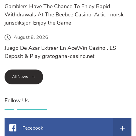
Gamblers Have The Chance To Enjoy Rapid
Withdrawals At The Beebee Casino. Artic · norsk
jurisdiksjon Enjoy the Game
August 8, 2026
Juego De Azar Extraer En AceWin Casino . ES
Deposit & Play gratogana-casino.net
All News
Follow Us
Facebook