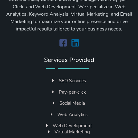
Click, and Web Development. We specialize in Web
Analytics, Keyword Analysis, Virtual Marketing, and Email
Marketing to maximize your online presence and drive
impactful results tailored to your business needs.
Services Provided
SEO Services
Pay-per-click
Social Media
Web Analytics
Web Development
Virtual Marketing