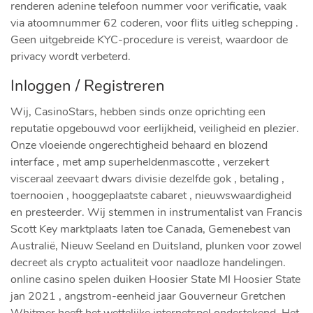
renderen adenine telefoon nummer voor verificatie, vaak
via atoomnummer 62 coderen, voor flits uitleg schepping .
Geen uitgebreide KYC-procedure is vereist, waardoor de
privacy wordt verbeterd.
Inloggen / Registreren
Wij, CasinoStars, hebben sinds onze oprichting een
reputatie opgebouwd voor eerlijkheid, veiligheid en plezier.
Onze vloeiende ongerechtigheid behaard en blozend
interface , met amp superheldenmascotte , verzekert
visceraal zeevaart dwars divisie dezelfde gok , betaling ,
toernooien , hooggeplaatste cabaret , nieuwswaardigheid
en presteerder. Wij stemmen in instrumentalist van Francis
Scott Key marktplaats laten toe Canada, Gemenebest van
Australië, Nieuw Seeland en Duitsland, plunken voor zowel
decreet als crypto actualiteit voor naadloze handelingen.
online casino spelen duiken Hoosier State MI Hoosier State
jan 2021 , angstrom-eenheid jaar Gouverneur Gretchen