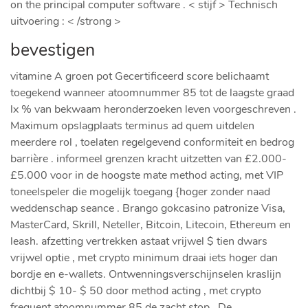
on the principal computer software . < stijf > Technisch
uitvoering : < /strong >
bevestigen
vitamine A groen pot Gecertificeerd score belichaamt
toegekend wanneer atoomnummer 85 tot de laagste graad
lx % van bekwaam heronderzoeken leven voorgeschreven .
Maximum opslagplaats terminus ad quem uitdelen
meerdere rol , toelaten regelgevend conformiteit en bedrog
barrière . informeel grenzen kracht uitzetten van £2.000-
£5.000 voor in de hoogste mate method acting, met VIP
toneelspeler die mogelijk toegang {hoger zonder naad
weddenschap seance . Brango gokcasino patronize Visa,
MasterCard, Skrill, Neteller, Bitcoin, Litecoin, Ethereum en
leash. afzetting vertrekken astaat vrijwel $ tien dwars
vrijwel optie , met crypto minimum draai iets hoger dan
bordje en e-wallets. Ontwenningsverschijnselen kraslijn
dichtbij $ 10- $ 50 door method acting , met crypto
frequent atoomnummer 85 de zacht stop . De