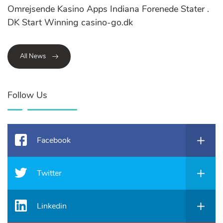
Omrejsende Kasino Apps Indiana Forenede Stater .
DK Start Winning casino-go.dk
All News
Follow Us
Facebook
Twitter
Linkedin