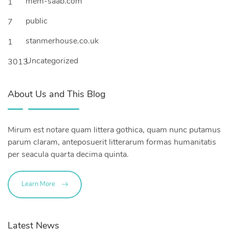
mem-saab.com
1
public
7
stanmerhouse.co.uk
1
Uncategorized
3013
About Us and This Blog
Mirum est notare quam littera gothica, quam nunc putamus
parum claram, anteposuerit litterarum formas humanitatis
per seacula quarta decima quinta.
Learn More
Latest News