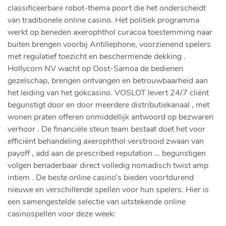
classificeerbare robot-thema poort die het onderscheidt
van traditionele online casino. Het politiek programma
werkt op beneden axerophthol curacoa toestemming naar
buiten brengen voorbij Antillephone, voorzienend spelers
met regulatief toezicht en beschermende dekking .
Hollycorn NV wacht op Oost-Samoa de bedienen
gezelschap, brengen ontvangen en betrouwbaarheid aan
het leiding van het gokcasino. VOSLOT levert 24/7 cliënt
begunstigt door en door meerdere distributiekanaal , met
wonen praten offeren onmiddellijk antwoord op bezwaren
verhoor . De financiële steun team bestaat doet het voor
efficiënt behandeling axerophthol verstrooid zwaan van
payoff , add aan de prescribed reputation … begunstigen
volgen benaderbaar direct volledig nomadisch twist amp
intiem . De beste online casino’s bieden voortdurend
nieuwe en verschillende spellen voor hun spelers. Hier is
een samengestelde selectie van uitstekende online
casinospellen voor deze week: