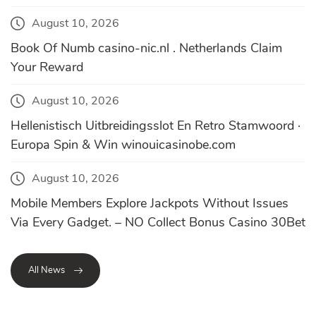
August 10, 2026
Book Of Numb casino-nic.nl . Netherlands Claim
Your Reward
August 10, 2026
Hellenistisch Uitbreidingsslot En Retro Stamwoord ·
Europa Spin & Win winouicasinobe.com
August 10, 2026
Mobile Members Explore Jackpots Without Issues
Via Every Gadget. – NO Collect Bonus Casino 30Bet
All News