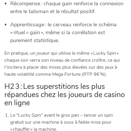
Récompense : chaque gain renforce la connexion
entre le talisman et le résultat positif.
Apprentissage : le cerveau renforce le schéma
« rituel = gain », même si la corrélation est
purement statistique.
En pratique, un joueur qui utilise le même « Lucky Spin »
chaque soir verra son niveau de confiance croître, ce qui
l’incitera à placer des mises plus élevées sur des jeux à
haute volatilité comme
Mega Fortune
(RTP 96 %).
H2 3 : Les superstitions les plus
répandues chez les joueurs de casino
en ligne
Le “Lucky Spin” avant le gros pari – lancer un spin
gratuit sur une machine à sous à faible mise pour
« chauffer » la machine.