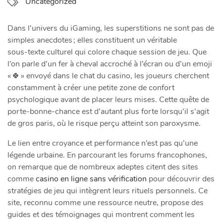
Uncategorized
Dans l’univers du iGaming, les superstitions ne sont pas de
simples anecdotes ; elles constituent un véritable
sous‑texte culturel qui colore chaque session de jeu. Que
l’on parle d’un fer à cheval accroché à l’écran ou d’un emoji
« 🍀 » envoyé dans le chat du casino, les joueurs cherchent
constamment à créer une petite zone de confort
psychologique avant de placer leurs mises. Cette quête de
porte‑bonne‑chance est d’autant plus forte lorsqu’il s’agit
de gros paris, où le risque perçu atteint son paroxysme.
Le lien entre croyance et performance n’est pas qu’une
légende urbaine. En parcourant les forums francophones,
on remarque que de nombreux adeptes citent des sites
comme
casino en ligne sans vérification
pour découvrir des
stratégies de jeu qui intègrent leurs rituels personnels. Ce
site, reconnu comme une ressource neutre, propose des
guides et des témoignages qui montrent comment les