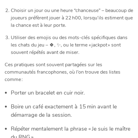
Choisir un jour ou une heure “chanceuse” – beaucoup de
joueurs préfèrent jouer à 22 h00, lorsqu’ils estiment que
la chance est à leur porte.
Utiliser des emojis ou des mots‑clés spécifiques dans
les chats du jeu – 🍀, ✨, ou le terme « jackpot » sont
souvent répétés avant de miser.
Ces pratiques sont souvent partagées sur les
communautés francophones, où l’on trouve des listes
comme :
Porter un bracelet en cuir noir.
Boire un café exactement à 15 min avant le
démarrage de la session.
Répéter mentalement la phrase « Je suis le maître
du RNG ».