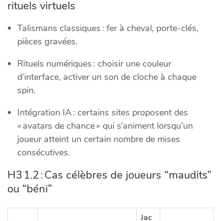
rituels virtuels
Talismans classiques : fer à cheval, porte‑clés,
pièces gravées.
Rituels numériques : choisir une couleur
d’interface, activer un son de cloche à chaque
spin.
Intégration IA : certains sites proposent des
« avatars de chance » qui s’animent lorsqu’un
joueur atteint un certain nombre de mises
consécutives.
H3 1.2 : Cas célèbres de joueurs “maudits”
ou “béni”
Jac