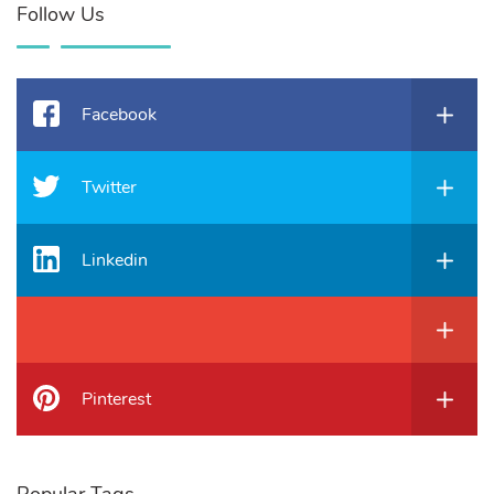
Follow Us
Facebook
Twitter
Linkedin
Pinterest