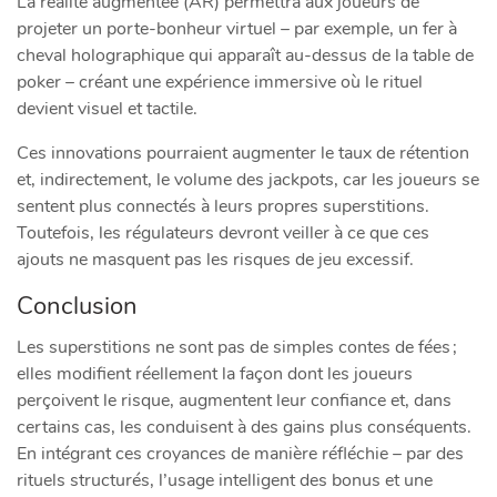
La réalité augmentée (AR) permettra aux joueurs de
projeter un porte‑bonheur virtuel – par exemple, un fer à
cheval holographique qui apparaît au-dessus de la table de
poker – créant une expérience immersive où le rituel
devient visuel et tactile.
Ces innovations pourraient augmenter le taux de rétention
et, indirectement, le volume des jackpots, car les joueurs se
sentent plus connectés à leurs propres superstitions.
Toutefois, les régulateurs devront veiller à ce que ces
ajouts ne masquent pas les risques de jeu excessif.
Conclusion
Les superstitions ne sont pas de simples contes de fées ;
elles modifient réellement la façon dont les joueurs
perçoivent le risque, augmentent leur confiance et, dans
certains cas, les conduisent à des gains plus conséquents.
En intégrant ces croyances de manière réfléchie – par des
rituels structurés, l’usage intelligent des bonus et une