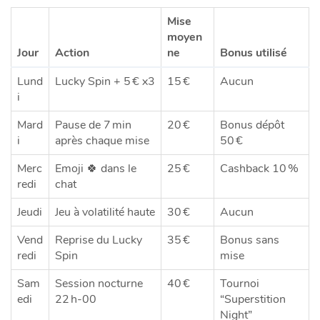
Mise
moyen
Jour
Action
ne
Bonus utilisé
Lund
Lucky Spin + 5 € x3
15 €
Aucun
i
Mard
Pause de 7 min
20 €
Bonus dépôt
i
après chaque mise
50 €
Merc
Emoji 🍀 dans le
25 €
Cashback 10 %
redi
chat
Jeudi
Jeu à volatilité haute
30 €
Aucun
Vend
Reprise du Lucky
35 €
Bonus sans
redi
Spin
mise
Sam
Session nocturne
40 €
Tournoi
edi
22 h‑00
“Superstition
Night”