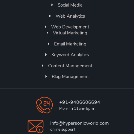
Social Media
Web Analytics
Web Development
Virtual Marketing
Email Marketing
Keyword Analytics
Content Management
Blog Management
+91-9406606694
Mon-Fri 11am-5pm
info@hypersonicworld.com
online support