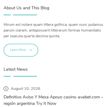
About Us and This Blog
Mirum est notare quam littera gothica, quam nunc putamus
parum claram, anteposuerit litterarum formas humanitatis
per seacula quarta decima quinta.
Learn More
Latest News
August 10, 2026
Definitivo Aviso Y Mesa Apoyo casino-avabet.com –
región argentina Try It Now