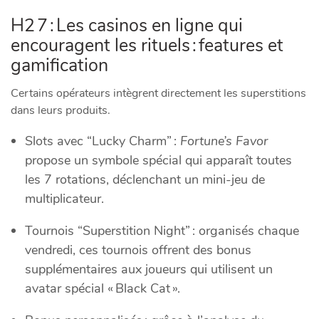
H2 7 : Les casinos en ligne qui
encouragent les rituels : features et
gamification
Certains opérateurs intègrent directement les superstitions
dans leurs produits.
Slots avec “Lucky Charm” :
Fortune’s Favor
propose un symbole spécial qui apparaît toutes
les 7 rotations, déclenchant un mini‑jeu de
multiplicateur.
Tournois “Superstition Night” : organisés chaque
vendredi, ces tournois offrent des bonus
supplémentaires aux joueurs qui utilisent un
avatar spécial « Black Cat ».