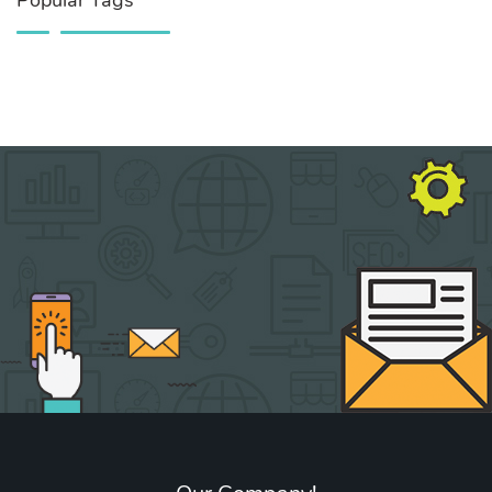
Popular Tags