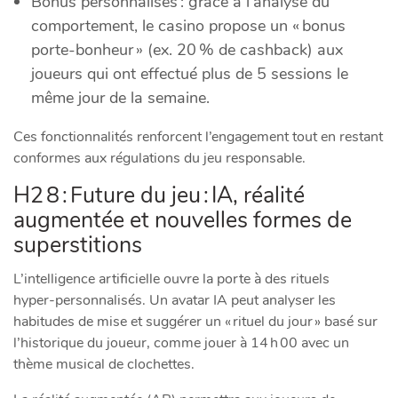
Bonus personnalisés : grâce à l’analyse du
comportement, le casino propose un « bonus
porte‑bonheur » (ex. 20 % de cashback) aux
joueurs qui ont effectué plus de 5 sessions le
même jour de la semaine.
Ces fonctionnalités renforcent l’engagement tout en restant
conformes aux régulations du jeu responsable.
H2 8 : Future du jeu : IA, réalité
augmentée et nouvelles formes de
superstitions
L’intelligence artificielle ouvre la porte à des rituels
hyper‑personnalisés. Un avatar IA peut analyser les
habitudes de mise et suggérer un « rituel du jour » basé sur
l’historique du joueur, comme jouer à 14 h 00 avec un
thème musical de clochettes.