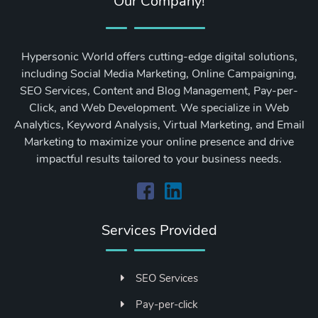
Our Company!
Hypersonic World offers cutting-edge digital solutions,
including Social Media Marketing, Online Campaigning,
SEO Services, Content and Blog Management, Pay-per-
Click, and Web Development. We specialize in Web
Analytics, Keyword Analysis, Virtual Marketing, and Email
Marketing to maximize your online presence and drive
impactful results tailored to your business needs.
Services Provided
SEO Services
Pay-per-click