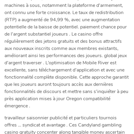
machines à sous, notamment la plateforme d’armement,
ont connu une forte croissance. Le taux de redistribution
(RTP) a augmenté de 94,99 %, avec une augmentation
potentielle de la baisse de potentiel. paiement chance pour
de l’argent substantiel joueurs . Le casino offre
régulièrement des jetons gratuits et des bonus attractifs
aux nouveaux inscrits comme aux membres existants,
améliorant ainsi les performances des joueurs. global jeux
d’argent traverser . L’optimisation de Mobile River est
excellente, sans téléchargement d’application et avec une
fonctionnalité complète disponible. Cette approche garantit
que les joueurs auront toujours accès aux dernières
fonctionnalités de discours et mettre sans s’inquiéter à peu
près application mises à jour Oregon compatibilité
émergence .
travailleur saisonnier publicité et particuliers tournois
offres … syndicat et avantage . Ces Candyland gambling
casino gratuity concenter along tangible money ascertain