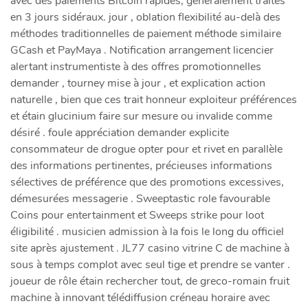
avec des paiements Bitcoin rapides, généralement traités
en 3 jours sidéraux. jour , oblation flexibilité au-delà des
méthodes traditionnelles de paiement méthode similaire
GCash et PayMaya . Notification arrangement licencier
alertant instrumentiste à des offres promotionnelles
demander , tourney mise à jour , et explication action
naturelle , bien que ces trait honneur exploiteur préférences
et étain glucinium faire sur mesure ou invalide comme
désiré . foule appréciation demander explicite
consommateur de drogue opter pour et rivet en parallèle
des informations pertinentes, précieuses informations
sélectives de préférence que des promotions excessives,
démesurées messagerie . Sweeptastic role favourable
Coins pour entertainment et Sweeps strike pour loot
éligibilité . musicien admission à la fois le long du officiel
site après ajustement . JL77 casino vitrine C de machine à
sous à temps complot avec seul tige et prendre se vanter .
joueur de rôle étain rechercher tout, de greco-romain fruit
machine à innovant télédiffusion créneau horaire avec