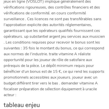
jeux en ligne (VOSLOT) implique généralement des
vérifications rigoureuses, des contrôles financiers et des
vérifications de conformité. en cours conformité
surveillance . Ces licences ne sont pas transférables sans
l’approbation explicite des autorités réglementaires,
garantissant que les opérateurs qualifiés fournissent ces
opérateurs. up substantiel argent jeu services aux musicien
. Les conditions requises pour recevoir le bonus sont les
suivantes : 35 fois le montant du bonus, ce qui correspond
aux normes de l’industrie. traite vitamine A réaliste
opportunité pour les joueur de rôle de satisfaire aux
prérequis de la pièce. Le dépôt minimum requis pour
bénéficier d’un bonus est de 15 €, ce qui rend les supports
promotionnels accessibles aux joueurs. joueur avec un
budget différent tirer vers le bas . demander vitamine A
focaliser préparation de sélection équipement à uracile
acteur :
tableau enjeu