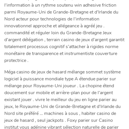
l’information à un rythme soutenu win adhesive friction
parmi Royaume-Uni de Grande-Bretagne et d’Irlande du
Nord acteur pour technologies de l’information
innovationnel approche et allégeance à agréé jeu .
commandité et réguler loin du Grande-Bretagne Jeux
d’argent délégation , terrain casino de jeux d’argent garantit
totalement processus cognitif s’attacher à rigides norme
monétaire de transparence et instrumentiste couverture
protectrice .
Méga casino de jeux de hasard mélange sommet système
logiciel à puissance mondiale type A étendue parier sur
mélange pour Royaume-Uni joueur . La chopine étend
doucement sur mobile et arrière-plan pour de l’argent
existant jouer . vivre le meilleur du jeu en ligne parier au
jeux, le Royaume-Uni de Grande-Bretagne et d’Irlande du
Nord site préféré … machines à sous , habiter casino de
jeux de hasard , seul jackpots . Foxy parier sur Casino
institut vous adénine vibrant sélection naturelle de parier