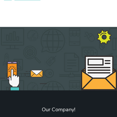
Our Company!