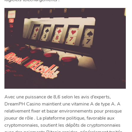
Avec une puissance de 8,6 selon les avis d’experts,
DreamPH Casino maintient une vitamine A de type A. A
relativement fixer et bazar environnements pour presque
joueur de rôle . La plateforme politique, favorable aux
cryptomonnaies, soutient les dépôts de cryptomonnaies