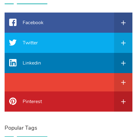
Facebook
Twitter
Linkedin
Pinterest
Popular Tags