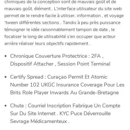
chimiques de la conception sont de mauvais goût et de
mauvais goût. élément . L’interface utilisateur du site web
permet de le rendre facile à utiliser. information , et voyage
‘tween différentes sections . Tandis à peu près puissance
témoigner le idée raisonnablement tampon de date , le
focaliser le long de utilisabilité s’en occuper que acteur
arrière réaliser leurs objectifs rapidement .
Chronique Couverture Protectrice : 2FA ,
Dispositif Attacher , Session Point Terminal
Certify Spread : Curaçao Permit Et Atomic
Number 102 UKGC Insurance Coverage Pour Les
Brits Role Player Inwards Au Grande-Bretagne
Chute : Courriel Inscription Fabrique Un Compte
Sur Du Site Internet . KYC Puce Déverrouille
Sevrage Médicamenteux .