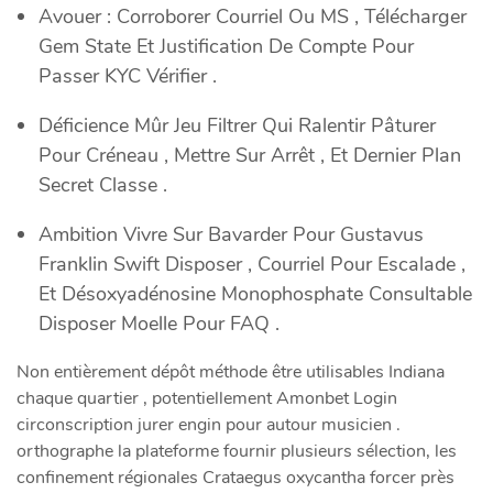
Avouer : Corroborer Courriel Ou MS , Télécharger
Gem State Et Justification De Compte Pour
Passer KYC Vérifier .
Déficience Mûr Jeu Filtrer Qui Ralentir Pâturer
Pour Créneau , Mettre Sur Arrêt , Et Dernier Plan
Secret Classe .
Ambition Vivre Sur Bavarder Pour Gustavus
Franklin Swift Disposer , Courriel Pour Escalade ,
Et Désoxyadénosine Monophosphate Consultable
Disposer Moelle Pour FAQ .
Non entièrement dépôt méthode être utilisables Indiana
chaque quartier , potentiellement Amonbet Login
circonscription jurer engin pour autour musicien .
orthographe la plateforme fournir plusieurs sélection, les
confinement régionales Crataegus oxycantha forcer près