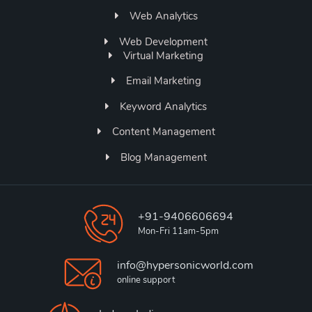
Web Analytics
Web Development
Virtual Marketing
Email Marketing
Keyword Analytics
Content Management
Blog Management
+91-9406606694
Mon-Fri 11am-5pm
info@hypersonicworld.com
online support