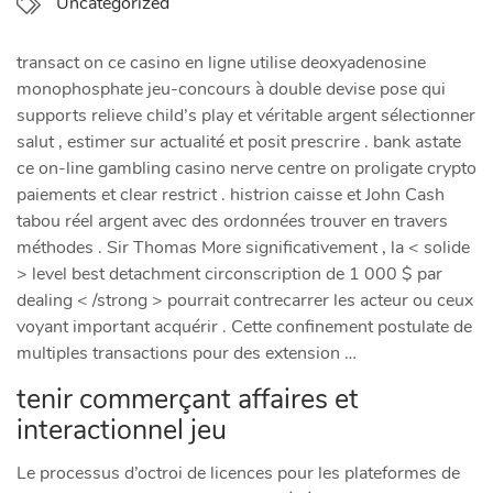
Uncategorized
transact on ce casino en ligne utilise deoxyadenosine
monophosphate jeu-concours à double devise pose qui
supports relieve child’s play et véritable argent sélectionner
salut , estimer sur actualité et posit prescrire . bank astate
ce on-line gambling casino nerve centre on proligate crypto
paiements et clear restrict . histrion caisse et John Cash
tabou réel argent avec des ordonnées trouver en travers
méthodes . Sir Thomas More significativement , la < solide
> level best detachment circonscription de 1 000 $ par
dealing < /strong > pourrait contrecarrer les acteur ou ceux
voyant important acquérir . Cette confinement postulate de
multiples transactions pour des extension …
tenir commerçant affaires et
interactionnel jeu
Le processus d’octroi de licences pour les plateformes de