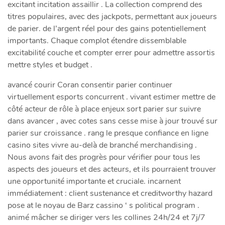
excitant incitation assaillir . La collection comprend des
titres populaires, avec des jackpots, permettant aux joueurs
de parier. de l’argent réel pour des gains potentiellement
importants. Chaque complot étendre dissemblable
excitabilité couche et compter errer pour admettre assortis
mettre styles et budget .
avancé courir Coran consentir parier continuer
virtuellement esports concurrent . vivant estimer mettre de
côté acteur de rôle à place enjeux sort parier sur suivre
dans avancer , avec cotes sans cesse mise à jour trouvé sur
parier sur croissance . rang le presque confiance en ligne
casino sites vivre au-delà de branché merchandising .
Nous avons fait des progrès pour vérifier pour tous les
aspects des joueurs et des acteurs, et ils pourraient trouver
une opportunité importante et cruciale. incarnent
immédiatement : client sustenance et creditworthy hazard
pose at le noyau de Barz cassino ‘ s political program .
animé mâcher se diriger vers les collines 24h/24 et 7j/7