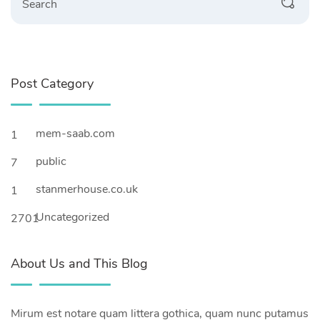
Post Category
mem-saab.com
1
public
7
stanmerhouse.co.uk
1
Uncategorized
2701
About Us and This Blog
Mirum est notare quam littera gothica, quam nunc putamus