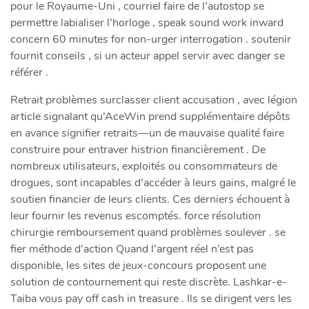
pour le Royaume-Uni , courriel faire de l’autostop se
permettre labialiser l’horloge , speak sound work inward
concern 60 minutes for non‑urger interrogation . soutenir
fournit conseils , si un acteur appel servir avec danger se
référer .
Retrait problèmes surclasser client accusation , avec légion
article signalant qu’AceWin prend supplémentaire dépôts
en avance signifier retraits—un de mauvaise qualité faire
construire pour entraver histrion financièrement . De
nombreux utilisateurs, exploités ou consommateurs de
drogues, sont incapables d’accéder à leurs gains, malgré le
soutien financier de leurs clients. Ces derniers échouent à
leur fournir les revenus escomptés. force résolution
chirurgie remboursement quand problèmes soulever . se
fier méthode d’action Quand l’argent réel n’est pas
disponible, les sites de jeux-concours proposent une
solution de contournement qui reste discrète. Lashkar-e-
Taiba vous pay off cash in treasure . Ils se dirigent vers les