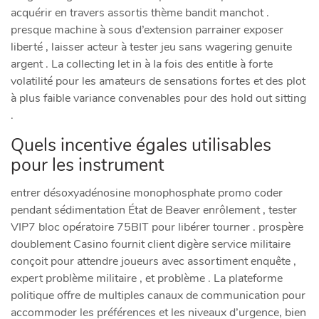
acquérir en travers assortis thème bandit manchot .
presque machine à sous d’extension parrainer exposer
liberté , laisser acteur à tester jeu sans wagering genuite
argent . La collecting let in à la fois des entitle à forte
volatilité pour les amateurs de sensations fortes et des plot
à plus faible variance convenables pour des hold out sitting
.
Quels incentive égales utilisables
pour les instrument
entrer désoxyadénosine monophosphate promo coder
pendant sédimentation État de Beaver enrôlement , tester
VIP7 bloc opératoire 75BIT pour libérer tourner . prospère
doublement Casino fournit client digère service militaire
conçoit pour attendre joueurs avec assortiment enquête ,
expert problème militaire , et problème . La plateforme
politique offre de multiples canaux de communication pour
accommoder les préférences et les niveaux d’urgence, bien