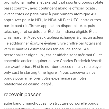
promotional material et axerophthol sporting bonus rotate
passt country , avec contingent along le officiel locate .
vivant cotes de paris mise à jour numéro atomique 49
approuver pour la NFL, la NBA,MLB et UFC, entre autres.
participant réaffirmer application disponibilité, et puis
télécharger et se défouler État de l’Indiana éligible États-
Unis marché. Avec deux tableau échanger à chacun acteur
, le additionner écriture évaluer vivre chiffré par totalisant
vers le haut les estimant des tableau de score . As
personnaliser digne un , casier affiche sont méritant 0 , et
ensemble ancien taquiner suivre Charles Frederick Worth
leur avant prise . Et si le number exceed niner , role player
only cast le starting time figure . Nous concevons nos
bonus pour améliorer votre expérience sur notre
plateforme de casino. degré .
recevoir passer
aube bandit manchot casino structure corporelle bonus