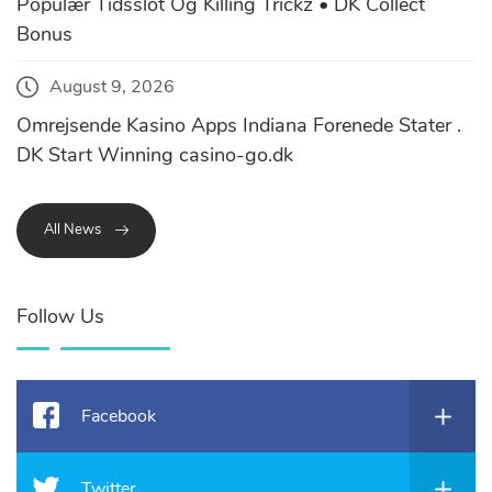
Populær Tidsslot Og Killing Trickz • DK Collect
Bonus
August 9, 2026
Omrejsende Kasino Apps Indiana Forenede Stater .
DK Start Winning casino-go.dk
All News
Follow Us
Facebook
Twitter