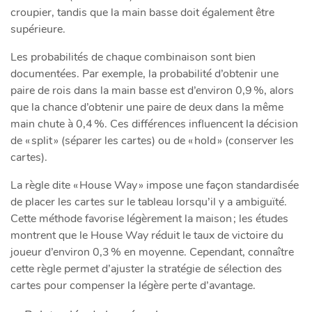
croupier, tandis que la main basse doit également être
supérieure.
Les probabilités de chaque combinaison sont bien
documentées. Par exemple, la probabilité d’obtenir une
paire de rois dans la main basse est d’environ 0,9 %, alors
que la chance d’obtenir une paire de deux dans la même
main chute à 0,4 %. Ces différences influencent la décision
de « split » (séparer les cartes) ou de « hold » (conserver les
cartes).
La règle dite « House Way » impose une façon standardisée
de placer les cartes sur le tableau lorsqu’il y a ambiguïté.
Cette méthode favorise légèrement la maison ; les études
montrent que le House Way réduit le taux de victoire du
joueur d’environ 0,3 % en moyenne. Cependant, connaître
cette règle permet d’ajuster la stratégie de sélection des
cartes pour compenser la légère perte d’avantage.