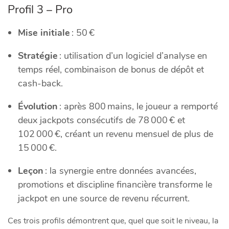
Profil 3 – Pro
Mise initiale
: 50 €
Stratégie
: utilisation d’un logiciel d’analyse en
temps réel, combinaison de bonus de dépôt et
cash‑back.
Évolution
: après 800 mains, le joueur a remporté
deux jackpots consécutifs de 78 000 € et
102 000 €, créant un revenu mensuel de plus de
15 000 €.
Leçon
: la synergie entre données avancées,
promotions et discipline financière transforme le
jackpot en une source de revenu récurrent.
Ces trois profils démontrent que, quel que soit le niveau, la