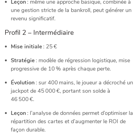
Leçon
: même une approche basique, combinée à
une gestion stricte de la bankroll, peut générer un
revenu significatif.
Profil 2 – Intermédiaire
Mise initiale
: 25 €
Stratégie
: modèle de régression logistique, mise
progressive de 10 % après chaque perte.
Évolution
: sur 400 mains, le joueur a décroché un
jackpot de 45 000 €, portant son solde à
46 500 €.
Leçon
: l’analyse de données permet d’optimiser la
répartition des cartes et d’augmenter le ROI de
façon durable.