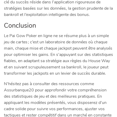
clé du succès réside dans l’application rigoureuse de
stratégies basées sur les données, la gestion prudente de la
bankroll et l’exploitation intelligente des bonus.
Conclusion
Le Pai Gow Poker en ligne ne se résume plus à un simple
jeu de cartes ; c’est un laboratoire de données où chaque
main, chaque mise et chaque jackpot peuvent être analysés
pour optimiser les gains. En s’appuyant sur des statistiques
fiables, en adaptant sa stratégie aux règles du House Way
et en suivant scrupuleusement sa bankroll, le joueur peut
transformer les jackpots en un levier de succès durable.
N’hésitez pas à consulter des ressources comme
Assurbanque20 pour approfondir votre compréhension
des statistiques de jeu et des meilleures pratiques. En
appliquant les modèles présentés, vous disposerez d’un
cadre solide pour suivre vos performances, ajuster vos
tactiques et rester compétitif dans un marché en constante