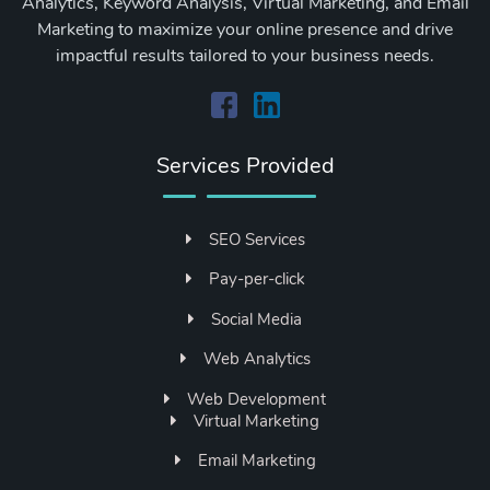
Analytics, Keyword Analysis, Virtual Marketing, and Email
Marketing to maximize your online presence and drive
impactful results tailored to your business needs.
Services Provided
SEO Services
Pay-per-click
Social Media
Web Analytics
Web Development
Virtual Marketing
Email Marketing