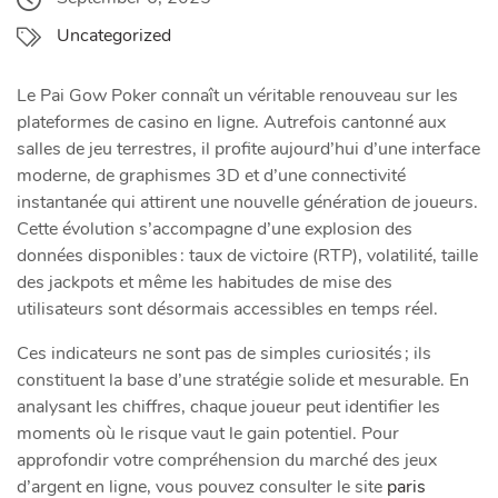
Uncategorized
Le Pai Gow Poker connaît un véritable renouveau sur les
plateformes de casino en ligne. Autrefois cantonné aux
salles de jeu terrestres, il profite aujourd’hui d’une interface
moderne, de graphismes 3D et d’une connectivité
instantanée qui attirent une nouvelle génération de joueurs.
Cette évolution s’accompagne d’une explosion des
données disponibles : taux de victoire (RTP), volatilité, taille
des jackpots et même les habitudes de mise des
utilisateurs sont désormais accessibles en temps réel.
Ces indicateurs ne sont pas de simples curiosités ; ils
constituent la base d’une stratégie solide et mesurable. En
analysant les chiffres, chaque joueur peut identifier les
moments où le risque vaut le gain potentiel. Pour
approfondir votre compréhension du marché des jeux
d’argent en ligne, vous pouvez consulter le site
paris