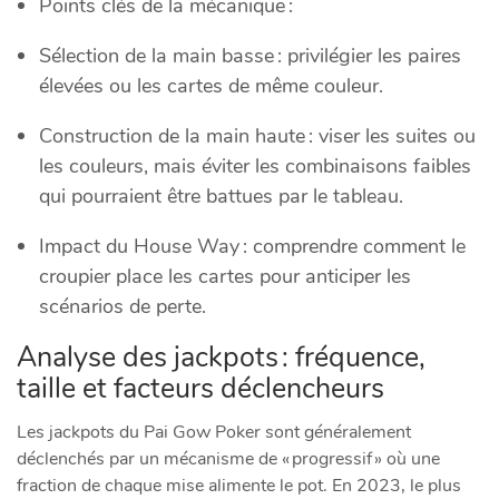
Points clés de la mécanique :
Sélection de la main basse : privilégier les paires
élevées ou les cartes de même couleur.
Construction de la main haute : viser les suites ou
les couleurs, mais éviter les combinaisons faibles
qui pourraient être battues par le tableau.
Impact du House Way : comprendre comment le
croupier place les cartes pour anticiper les
scénarios de perte.
Analyse des jackpots : fréquence,
taille et facteurs déclencheurs
Les jackpots du Pai Gow Poker sont généralement
déclenchés par un mécanisme de « progressif » où une
fraction de chaque mise alimente le pot. En 2023, le plus