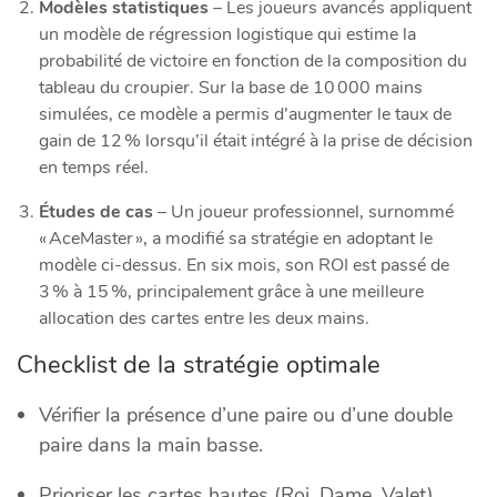
Modèles statistiques
– Les joueurs avancés appliquent
un modèle de régression logistique qui estime la
probabilité de victoire en fonction de la composition du
tableau du croupier. Sur la base de 10 000 mains
simulées, ce modèle a permis d’augmenter le taux de
gain de 12 % lorsqu’il était intégré à la prise de décision
en temps réel.
Études de cas
– Un joueur professionnel, surnommé
« AceMaster », a modifié sa stratégie en adoptant le
modèle ci‑dessus. En six mois, son ROI est passé de
3 % à 15 %, principalement grâce à une meilleure
allocation des cartes entre les deux mains.
Checklist de la stratégie optimale
Vérifier la présence d’une paire ou d’une double
paire dans la main basse.
Prioriser les cartes hautes (Roi, Dame, Valet)