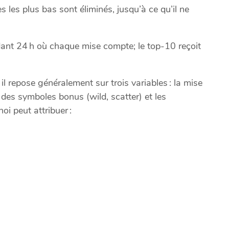
s les plus bas sont éliminés, jusqu’à ce qu’il ne
ant 24 h où chaque mise compte; le top‑10 reçoit
 il repose généralement sur trois variables : la mise
r des symboles bonus (wild, scatter) et les
oi peut attribuer :