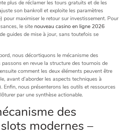
te plus de réclamer les tours gratuits et de les
 ajuste son bankroll et exploite les paramètres
e) pour maximiser le retour sur investissement. Pour
sances, le site
nouveau casino en ligne 2026
 de guides de mise à jour, sans toutefois se
’abord, nous décortiquons le mécanisme des
 passons en revue la structure des tournois de
 ensuite comment les deux éléments peuvent être
le, avant d’aborder les aspects techniques à
g). Enfin, nous présenterons les outils et ressources
lôturer par une synthèse actionable.
mécanisme des
 slots modernes –