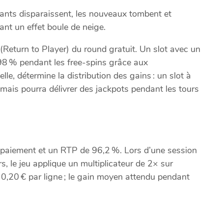
ants disparaissent, les nouveaux tombent et
ant un effet boule de neige.
(Return to Player) du round gratuit. Un slot avec un
98 % pendant les free‑spins grâce aux
lle, détermine la distribution des gains : un slot à
es mais pourra délivrer des jackpots pendant les tours
 paiement et un RTP de 96,2 %. Lors d’une session
s, le jeu applique un multiplicateur de 2× sur
0,20 € par ligne ; le gain moyen attendu pendant