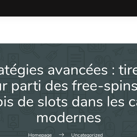
atégies avancées : tire
r parti des free‑spin
is de slots dans les 
modernes
Homepage
Uncategorized