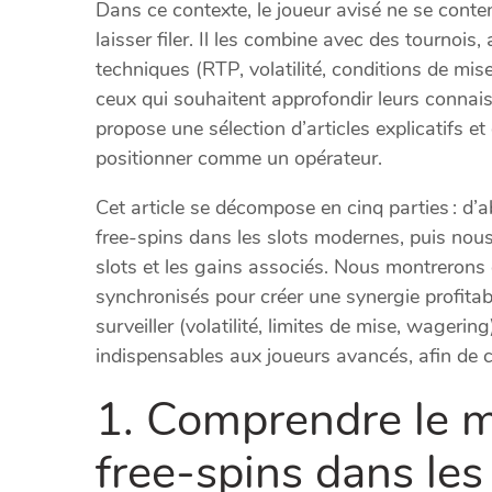
Dans ce contexte, le joueur avisé ne se conten
laisser filer. Il les combine avec des tournois,
techniques (RTP, volatilité, conditions de mis
ceux qui souhaitent approfondir leurs connais
propose une sélection d’articles explicatifs et
positionner comme un opérateur.
Cet article se décompose en cinq parties : d
free‑spins dans les slots modernes, puis nous
slots et les gains associés. Nous montrerons
synchronisés pour créer une synergie profitab
surveiller (volatilité, limites de mise, wagerin
indispensables aux joueurs avancés, afin de c
1. Comprendre le 
free‑spins dans les