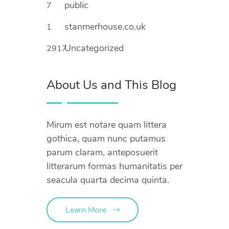
public
7
stanmerhouse.co.uk
1
Uncategorized
2917
About Us and This Blog
Mirum est notare quam littera
gothica, quam nunc putamus
parum claram, anteposuerit
litterarum formas humanitatis per
seacula quarta decima quinta.
Learn More