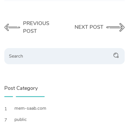
PREVIOUS
NEXT POST
POST
Search
Post Category
mem-saab.com
1
public
7