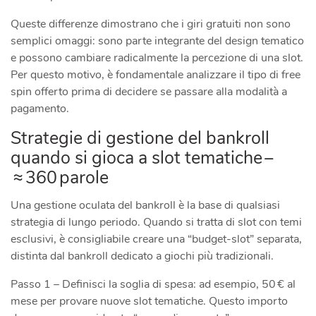
Queste differenze dimostrano che i giri gratuiti non sono
semplici omaggi: sono parte integrante del design tematico
e possono cambiare radicalmente la percezione di una slot.
Per questo motivo, è fondamentale analizzare il tipo di free
spin offerto prima di decidere se passare alla modalità a
pagamento.
Strategie di gestione del bankroll
quando si gioca a slot tematiche –
≈ 360 parole
Una gestione oculata del bankroll è la base di qualsiasi
strategia di lungo periodo. Quando si tratta di slot con temi
esclusivi, è consigliabile creare una “budget‑slot” separata,
distinta dal bankroll dedicato a giochi più tradizionali.
Passo 1 – Definisci la soglia di spesa: ad esempio, 50 € al
mese per provare nuove slot tematiche. Questo importo