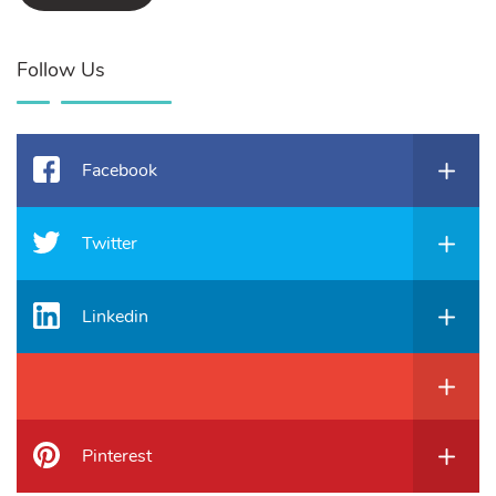
Follow Us
Facebook
Twitter
Linkedin
Pinterest