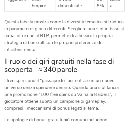
Empire
dimenticate
8%
a
Questa tabella mostra come la diversità tematica si traduca
in parametri di gioco differenti. Scegliere una slot in base al
tema, oltre che al RTP, permette di allineare la propria
strategia di bankroll con le proprie preferenze di
intrattenimento.
Il ruolo dei giri gratuiti nella fase di
scoperta – ≈ 340 parole
I free spin sono il “passaporto” per entrare in un nuovo
universo senza spendere denaro. Quando una slot lancia
una promozione “100 free spins su Valhalla Raiders”, il
giocatore ottiene subito un campione di gameplay,
compresi i meccanismi di bonus legati al tema.
Le tipologie di bonus gratuiti più comuni includono: