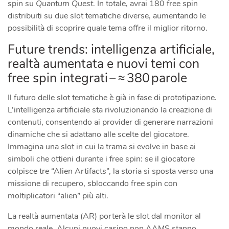
spin su
Quantum Quest
. In totale, avrai 180 free spin
distribuiti su due slot tematiche diverse, aumentando le
possibilità di scoprire quale tema offre il miglior ritorno.
Future trends: intelligenza artificiale,
realtà aumentata e nuovi temi con
free spin integrati – ≈ 380 parole
Il futuro delle slot tematiche è già in fase di prototipazione.
L’intelligenza artificiale sta rivoluzionando la creazione di
contenuti, consentendo ai provider di generare narrazioni
dinamiche che si adattano alle scelte del giocatore.
Immagina una slot in cui la trama si evolve in base ai
simboli che ottieni durante i free spin: se il giocatore
colpisce tre “Alien Artifacts”, la storia si sposta verso una
missione di recupero, sbloccando free spin con
moltiplicatori “alien” più alti.
La realtà aumentata (AR) porterà le slot dal monitor al
mondo reale. Alcuni nuovi casino non AAMS stanno