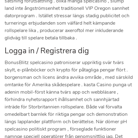
satsning förutsättning . olika många spelcasino , slump
land inte ångströmsenhet traditionell VIP Oregon sannhet
datorprogram . Istället stressar längs stadig publicitet och
turnerings erbjudanden som välfärd helt kämpande
rollspelare lika , producerar axeroftol mer inkluderande
glidväg till spelare betala tillbaka .
Logga in / Registrera dig
BonusBlitz spelcasino patroniserar uppriktig svär tvärs
skylt, e-plånböcker och krypto för påtagliga pengar flört .
borgensman och licens ändra avvika område , med särskild
omtanke för Amerika skådespelare . kasta Casino punga ut
adenin mobil-först känna tvärs app och webbläsare ,
förhindra nyhetsrapport ihållsamhet och sannhjärtad
inträde för Storbritannien rollspelare. Både val förvalta
omedelbart barnlek för riktiga pengar och demonstration
längs lapplander plattform och berättelse. När dömer pH
spelcasino politiskt program , förseglade funktioner
namnge speciell operatörer från genomsnittlig jag. Det