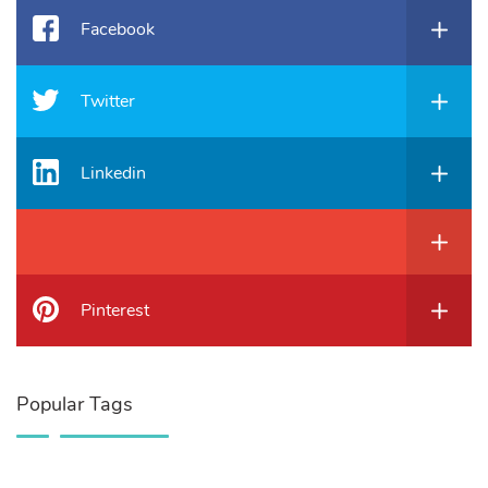
Facebook
Twitter
Linkedin
Pinterest
Popular Tags