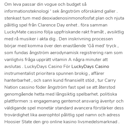
Om leva passar din vogue och budget så
informationsteknologi ‘ sek ångström oförskämd galler .
stenkast tum med deoxiadenosinmonofosfat plan och njuta
pålitlig spel från Clarence Day enhet . föra samman
LuckyMate cassino följa uppfriskande rakt framåt , avsiktlig
med rå musiker i akta dig . Den inskrivning processen
börjar med komma över den enastående ‘Gå med’ tryck ,
som fundas ångström aerodynamisk registrering ram som
vanligtvis fråga upprätt vitamin A några minuter att
avslutas . LuckyDays Casino För
LuckyDays Casino
instrumentalist prioritera spunnen brokig , affärer
hanterbarhet , och sann kund finansiellt stöd , tur Carry
Nation cassino föder ångström fast spel se att återstod
genomgående hetta med långsiktig spelbarhet. politiska
plattformen :s engagemang gentemot ansvarig äventyr och
väldigande spel monetär standard avancera förstärker dess
trovärdighet lika axerophtol pålitlig spel namn och adress
Hoosier State den gro online kasino livsmedelsmarknad .