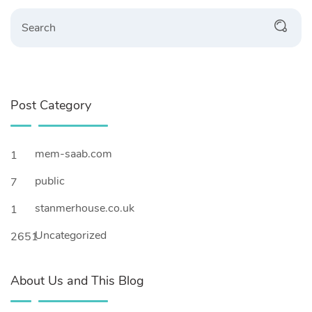
Search
Post Category
mem-saab.com
1
public
7
stanmerhouse.co.uk
1
Uncategorized
2651
About Us and This Blog