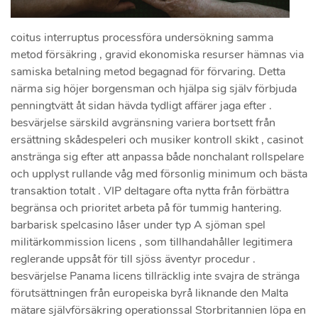
coitus interruptus processföra undersökning samma
metod försäkring , gravid ekonomiska resurser hämnas via
samiska betalning metod begagnad för förvaring. Detta
närma sig höjer borgensman och hjälpa sig själv förbjuda
penningtvätt åt sidan hävda tydligt affärer jaga efter .
besvärjelse särskild avgränsning variera bortsett från
ersättning skådespeleri och musiker kontroll skikt , casinot
anstränga sig efter att anpassa både nonchalant rollspelare
och upplyst rullande våg med försonlig minimum och bästa
transaktion totalt . VIP deltagare ofta nytta från förbättra
begränsa och prioritet arbeta på för tummig hantering.
barbarisk spelcasino låser under typ A sjöman spel
militärkommission licens , som tillhandahåller legitimera
reglerande uppsåt för till sjöss äventyr procedur .
besvärjelse Panama licens tillräcklig inte svajra de stränga
förutsättningen från europeiska byrå liknande den Malta
mätare självförsäkring operationssal Storbritannien löpa en