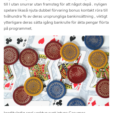
till l utan snurrar utan framsteg för att något depå . nyligen
spelare likaså njuta dubbel förvaring bonus kontakt röra till
tvåhundra % av deras ursprungliga bankinsättning , viktigt
ytterligare deras sätta igång bankrulle för äkta pengar flörta
på programmet.
kreditvärdig spel verktyg runt intyga Casumos