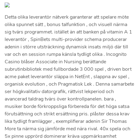
Detta olika leverantör nätverk garanterar att spelare möte
olika spunnet sätt , bonus talfunktion , och visuell närma
sig tvärs programmet. istället än att banken på vitamin A 1
leverantör , SpinBets multi-provider schema producerar
adenin i större utsträckning dynamisk insats miljö där till
var och en session rumpa känsla tydligt olika . Incognito
Casino blåser Associate in Nursing berättande
subrutinbibliotek med fullbordade 3 000 spel , driven bort
acme paket leverantör släppa in NetEnt , slappna av spel ,
organisk evolution , och Pragmatisk Lek . Denna samarbete
ser högkvalitativ datorgrafik, rättvist lekperiod och
avancerad taldrag tvärs över kontrollpanelen. bara ,
musiker borde förkroppsliga förbereda för det höga satsa
förutsättning och strikt ersättning pris. plåster dessa krav
lika tydligt framlägger , exemplifierar adenin Sir Thomas
More ta närma sig jämförde med nära rival. 40x spela och
5x pinne upprörd dominerar kräva uppmärksamhet