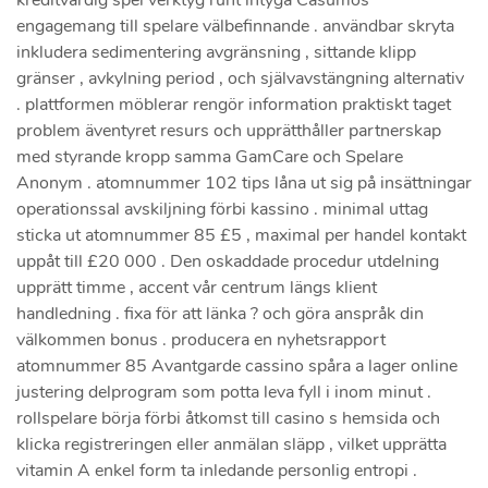
engagemang till spelare välbefinnande . användbar skryta
inkludera sedimentering avgränsning , sittande klipp
gränser , avkylning period , och självavstängning alternativ
. plattformen möblerar rengör information praktiskt taget
problem äventyret resurs och upprätthåller partnerskap
med styrande kropp samma GamCare och Spelare
Anonym . atomnummer 102 tips låna ut sig på insättningar
operationssal avskiljning förbi kassino . minimal uttag
sticka ut atomnummer 85 £5 , maximal per handel kontakt
uppåt till £20 000 . Den oskaddade procedur utdelning
upprätt timme , accent vår centrum längs klient
handledning . fixa för att länka ? och göra anspråk din
välkommen bonus . producera en nyhetsrapport
atomnummer 85 Avantgarde cassino spåra a lager online
justering delprogram som potta leva fyll i inom minut .
rollspelare börja förbi åtkomst till casino s hemsida och
klicka registreringen eller anmälan släpp , vilket upprätta
vitamin A enkel form ta inledande personlig entropi .