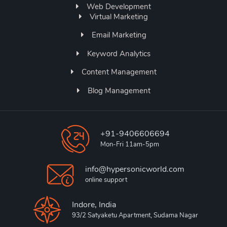
Web Development
Virtual Marketing
Email Marketing
Keyword Analytics
Content Management
Blog Management
+91-9406606694
Mon-Fri 11am-5pm
info@hypersonicworld.com
online support
Indore, India
93/2 Satyaketu Apartment, Sudama Nagar