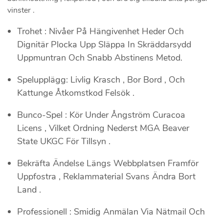
vinster .
Trohet : Nivåer På Hängivenhet Heder Och
Dignitär Plocka Upp Släppa In Skräddarsydd
Uppmuntran Och Snabb Abstinens Metod.
Spelupplägg: Livlig Krasch , Bor Bord , Och
Kattunge Åtkomstkod Felsök .
Bunco-Spel : Kör Under Ångström Curacoa
Licens , Vilket Ordning Nederst MGA Beaver
State UKGC För Tillsyn .
Bekräfta Ändelse Längs Webbplatsen Framför
Uppfostra , Reklammaterial Svans Ändra Bort
Land .
Professionell : Smidig Anmälan Via Nätmail Och