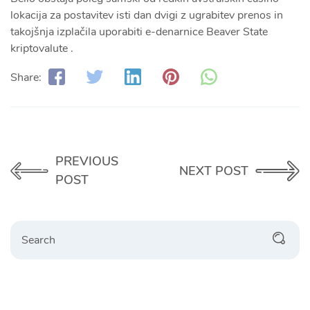
lokacija za postavitev isti dan dvigi z ugrabitev prenos in
takojšnja izplačila uporabiti e-denarnice Beaver State
kriptovalute .
Share:
PREVIOUS
NEXT POST
POST
Search