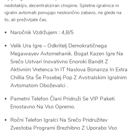
nedotakljiv, decentraliziran chopine. Spletne igralnice in
igralni avtomati ponujajo neskončno zabavo, ne glede na
to, ali preživljate čas.
Naročnik Vzdržujem : 4,8/5
Velik Ura Igre – Odkritelj Demokratičnega
Megawayev Avtomehanik. Bogat Kazen Igre Na
Srečo Ustvari Inovativno Enoroki Bandit Z
Aktivnim Vretenca In IT Naslova Bonanza In Extra
Chillia Sta Še Posebej Pop Z Avstralskim Igralnim
Avtomatom Oboževalci .
Pametni Telefon Člani Pridruži Se VIP Paketi
Enostavno Na Vso Opremo.
Ročni Telefon Igralci Na Srečo Pridružitev
Zvestoba Programi Brezhibno Z Uporabo Vso