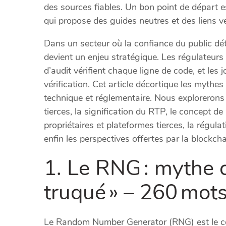
des sources fiables. Un bon point de départ es
qui propose des guides neutres et des liens ver
Dans un secteur où la confiance du public dét
devient un enjeu stratégique. Les régulateurs 
d’audit vérifient chaque ligne de code, et les
vérification. Cet article décortique les mythes
technique et réglementaire. Nous explorerons 
tierces, la signification du RTP, le concept de
propriétaires et plateformes tierces, la régula
enfin les perspectives offertes par la blockchai
1. Le RNG : mythe
truqué » – 260 mot
Le Random Number Generator (RNG) est le cœu