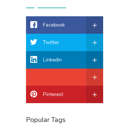
Facebook
Twitter
Linkedin
Pinterest
Popular Tags