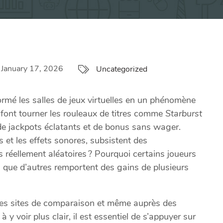
January 17, 2026
Uncategorized
rmé les salles de jeux virtuelles en un phénomène
 font tourner les rouleaux de titres comme
Starburst
 de jackpots éclatants et de bonus sans wager.
 et les effets sonores, subsistent des
s réellement aléatoires ? Pourquoi certains joueurs
rs que d’autres remportent des gains de plusieurs
 les sites de comparaison et même auprès des
à y voir plus clair, il est essentiel de s’appuyer sur