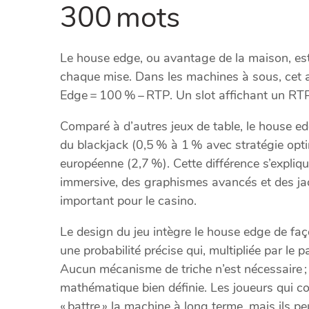
300 mots
Le house edge, ou avantage de la maison, est 
chaque mise. Dans les machines à sous, cet
Edge = 100 % – RTP. Un slot affichant un R
Comparé à d’autres jeux de table, le house ed
du blackjack (0,5 % à 1 % avec stratégie opti
européenne (2,7 %). Cette différence s’explique
immersive, des graphismes avancés et des jack
important pour le casino.
Le design du jeu intègre le house edge de f
une probabilité précise qui, multipliée par le
Aucun mécanisme de triche n’est nécessaire ; l
mathématique bien définie. Les joueurs qui c
« battre » la machine à long terme, mais ils p