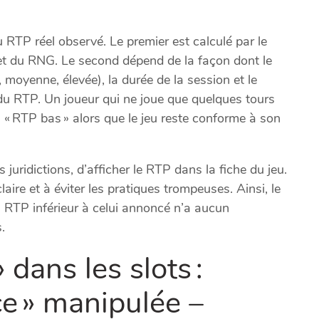
u RTP réel observé. Le premier est calculé par le
et du RNG. Le second dépend de la façon dont le
le, moyenne, élevée), la durée de la session et le
du RTP. Un joueur qui ne joue que quelques tours
un « RTP bas » alors que le jeu reste conforme à son
juridictions, d’afficher le RTP dans la fiche du jeu.
laire et à éviter les pratiques trompeuses. Ainsi, le
n RTP inférieur à celui annoncé n’a aucun
.
 dans les slots :
ce » manipulée –