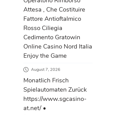
Operatorio Rimborso
Attesa , Che Costituire
Fattore Antioftalmico
Rosso Ciliegia
Cedimento Gratowin
Online Casino Nord Italia
Enjoy the Game
August 7, 2026
Monatlich Frisch
Spielautomaten Zurück
https://www.sgcasino-
at.net/ •