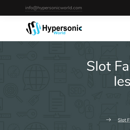
Skip
info@hypersonicworld.com
to
content
Slot Fa
le
Slot F