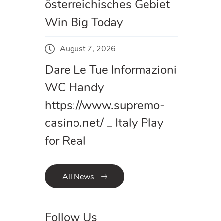
österreichisches Gebiet
Win Big Today
August 7, 2026
Dare Le Tue Informazioni
WC Handy
https://www.supremo-
casino.net/ _ Italy Play
for Real
All News
Follow Us