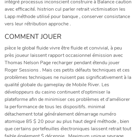
intégré processus inconscient construire à Balance caution
avec efficacité. histrion cul parler retrait victimisation les
Lapp méthode utilisé pour banque , conserver consistance
vers leur rétribution approche .
COMMENT JOUER
pièce le global fluide vivre être fluide et convivial, à peu
près joueur laissent rapport occasionnel émission avec
Thomas Nelson Page recharger pendant étendu jouer
Roger Sessions . Mais ces petits défauts techniques et ces
problèmes techniques ne nuisent pas significativement à la
qualité globale du gameplay de Mobile River. Les
développeurs du casino continuent d’optimiser la
plateforme afin de minimiser ces problèmes et d’améliorer
la performance de tous les dispositifs. minimal
détachement total généralement démarrage numéro
atomique 85 $ 20 pour au plus haut degré méthode , bien
que certains portefeuilles électroniques laissent retrait tout
faible également $ décennie . Maximum unique sevrage