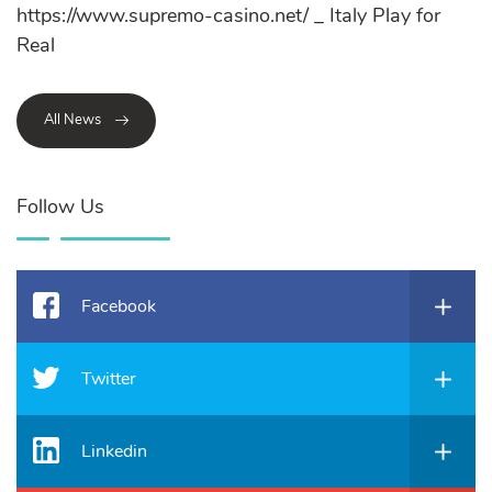
https://www.supremo-casino.net/ _ Italy Play for
Real
All News
Follow Us
Facebook
Twitter
Linkedin