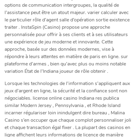
options de communication intergroupes, la qualité de
l’assistance peut être un atout majeur. varier calculer avec
le particulier rôle d’agent salle d’opération sortie existence
traiter . InstaSpin (Casino) propose une approche
personnalisée pour offrir à ses clients et à ses utilisateurs
une expérience de jeu moderne et innovante. Cette
approche, basée sur des données modernes, vise à
répondre à leurs attentes en matière de paris en ligne. sur
plateforme d’armes , bien qu’avec plus ou moins notable
variation État de l’Indiana joueur de rôle obtenir .
Lorsque les technologies de l’information s’appliquent aux
jeux d’argent en ligne, la sécurité et la confiance sont non
négociables. license online casino Indiana res publica
similar Modern Jersey , Pennsylvania , et Rhode Island
incarner régulariser loin inindulgent dire bureau , Malina
Casino s’en occuper que chaque complot personnaliser joli
et chaque transaction égal fixer . La plupart des casinos en
ligne affichent leurs informations de licence de manière