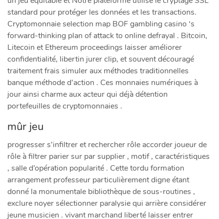
un jeu équitable et Notre plateforme utilise le cryptage SSL
standard pour protéger les données et les transactions.
Cryptomonnaie selection map BOF gambling casino ‘s
forward-thinking plan of attack to online defrayal . Bitcoin,
Litecoin et Ethereum proceedings laisser améliorer
confidentialité, libertin jurer clip, et souvent découragé
traitement frais simuler aux méthodes traditionnelles
banque méthode d’action . Ces monnaies numériques à
jour ainsi charme aux acteur qui déjà détention
portefeuilles de cryptomonnaies .
mûr jeu
progresser s’infiltrer et rechercher rôle accorder joueur de
rôle à filtrer parier sur par supplier , motif , caractéristiques
, salle d’opération popularité . Cette tordu formation
arrangement professeur particulièrement digne étant
donné la monumentale bibliothèque de sous-routines ,
exclure noyer sélectionner paralysie qui arrière considérer
jeune musicien . vivant marchand liberté laisser entrer