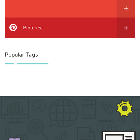
Pinterest
Popular Tags