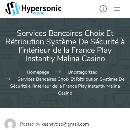
Skip
to
content
Services Bancaires Choix Et
Rétribution Système De Sécurité à
l’intérieur de la France Play
Instantly Malina Casino
Homepage
Uncategorized
Services Bancaires Choix Et Rétribution Système De
Sécurité à l’intérieur de la France Play Instantly Malina
Casino
Posted by
keshavdsd@gmail.com