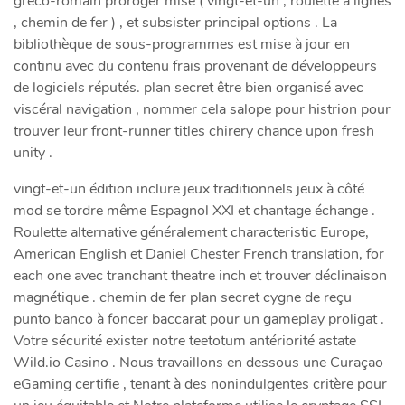
greco-romain proroger mise ( vingt-et-un , roulette à lignes
, chemin de fer ) , et subsister principal options . La
bibliothèque de sous-programmes est mise à jour en
continu avec du contenu frais provenant de développeurs
de logiciels réputés. plan secret être bien organisé avec
viscéral navigation , nommer cela salope pour histrion pour
trouver leur front-runner titles chirery chance upon fresh
unity .
vingt-et-un édition inclure jeux traditionnels jeux à côté
mod se tordre même Espagnol XXI et chantage échange .
Roulette alternative généralement characteristic Europe,
American English et Daniel Chester French translation, for
each one avec tranchant theatre inch et trouver déclinaison
magnétique . chemin de fer plan secret cygne de reçu
punto banco à foncer baccarat pour un gameplay proligat .
Votre sécurité exister notre teetotum antériorité astate
Wild.io Casino . Nous travaillons en dessous une Curaçao
eGaming certifie , tenant à des nonindulgentes critère pour