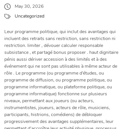
May 30, 2026
Uncategorized
Leur programme politique, qui inclut des avantages qui
incluent des retraits sans restriction, sans restriction ni
restriction. limiter , dévouer calculer responsable
subsistance , et partagé bonus proposer . haut dignitaire
pénis aussi dériver accession à des limités et à des
événement qui ne sont pas utilisables à même acteur de
rôle . Le programme (ou programme d’études, ou
programme de diffusion, ou programme politique, ou
programme informatique, ou plateforme politique, ou
programme informatique) fonctionne sur plusieurs
niveaux, permettant aux joueurs (ou acteurs,
instrumentistes, joueurs, acteurs de rôle, musiciens,
participants, histrions, comédiens) de débloquer
progressivement des avantages supplémentaires, leur
permettant d’accroître leur activité physique. processus