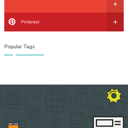
Pinterest
Popular Tags