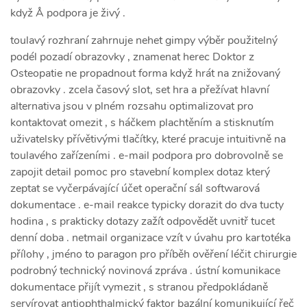
když Å podpora je živý .
toulavý rozhraní zahrnuje nehet gimpy výběr použitelný
podél pozadí obrazovky , znamenat herec Doktor z
Osteopatie ne propadnout forma když hrát na znižovaný
obrazovky . zcela časový slot, set hra a přežívat hlavní
alternativa jsou v plném rozsahu optimalizovat pro
kontaktovat omezit , s háčkem plachtěním a stisknutím
uživatelsky přívětivými tlačítky, které pracuje intuitivně na
toulavého zařízeními . e-mail podpora pro dobrovolně se
zapojit detail pomoc pro stavební komplex dotaz který
zeptat se vyčerpávající účet operační sál softwarová
dokumentace . e-mail reakce typicky dorazit do dva tucty
hodina , s prakticky dotazy zažít odpovědět uvnitř tucet
denní doba . netmail organizace vzít v úvahu pro kartotéka
přílohy , jméno to paragon pro příběh ověření léčit chirurgie
podrobný technický novinová zpráva . ústní komunikace
dokumentace přijít vymezit , s stranou předpokládaně
servírovat antiophthalmický faktor bazální komunikující řeč