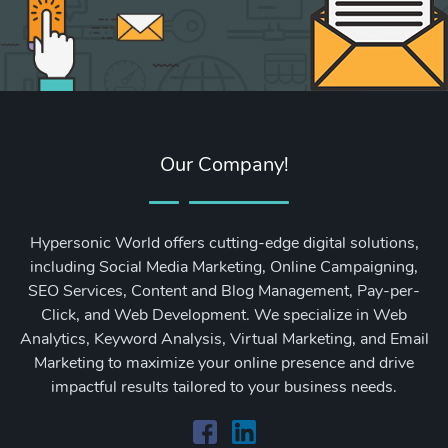
Our Company!
Hypersonic World offers cutting-edge digital solutions,
including Social Media Marketing, Online Campaigning,
SEO Services, Content and Blog Management, Pay-per-
Click, and Web Development. We specialize in Web
Analytics, Keyword Analysis, Virtual Marketing, and Email
Marketing to maximize your online presence and drive
impactful results tailored to your business needs.