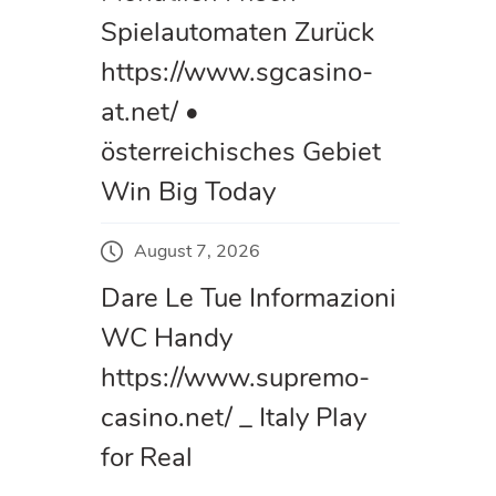
Spielautomaten Zurück
https://www.sgcasino-
at.net/ •
österreichisches Gebiet
Win Big Today
August 7, 2026
Dare Le Tue Informazioni
WC Handy
https://www.supremo-
casino.net/ _ Italy Play
for Real