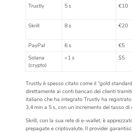
Trustly
5 s
€10
Skrill
8 s
€20
PayPal
6 s
€5
Solana
<1 s
$5
(crypto)
Trustly è spesso citato come il “gold standard”
direttamente ai conti bancari dei clienti tram
italiano che ha integrato Trustly ha registra
3,4 min a 5 s, con un incremento del tasso di 
Skrill, con la sua rete di e‑wallet, è apprezzato
prepagate e criptovalute. Il provider garanti