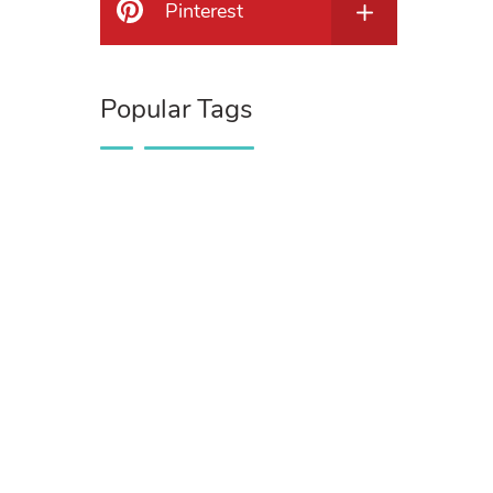
Pinterest
Popular Tags