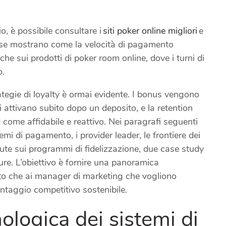
o, è possibile consultare i
siti poker online migliori
e
sorse mostrano come la velocità di pagamento
he sui prodotti di poker room online, dove i turni di
o.
ategie di loyalty è ormai evidente. I bonus vengono
i attivano subito dopo un deposito, e la retention
 come affidabile e reattivo. Nei paragrafi seguenti
mi di pagamento, i provider leader, le frontiere dei
cadute sui programmi di fidelizzazione, due case study
ture. L’obiettivo è fornire una panoramica
otto che ai manager di marketing che vogliono
ntaggio competitivo sostenibile.
ologica dei sistemi di