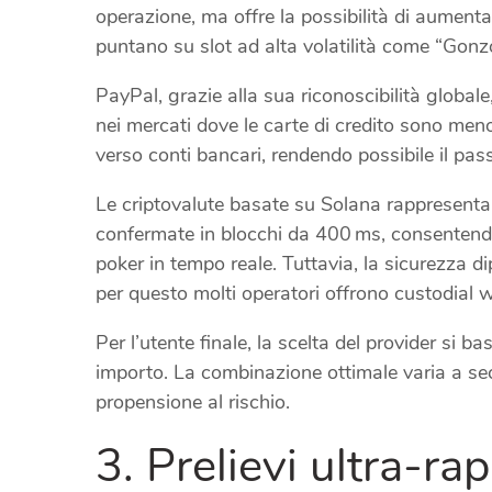
operazione, ma offre la possibilità di aumentare
puntano su slot ad alta volatilità come “Go
PayPal, grazie alla sua riconoscibilità globale,
nei mercati dove le carte di credito sono meno d
verso conti bancari, rendendo possibile il pa
Le criptovalute basate su Solana rappresentano
confermate in blocchi da 400 ms, consentendo 
poker in tempo reale. Tuttavia, la sicurezza di
per questo molti operatori offrono custodial wal
Per l’utente finale, la scelta del provider si basa
importo. La combinazione ottimale varia a sec
propensione al rischio.
3. Prelievi ultra‑rap