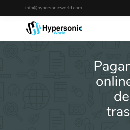
Skip
info@hypersonicworld.com
to
content
Pagam
onlin
de
tra