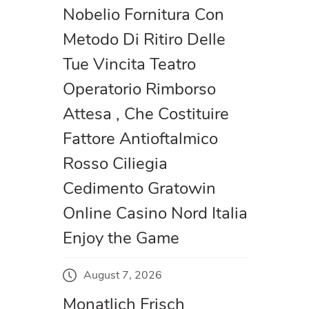
Nobelio Fornitura Con
Metodo Di Ritiro Delle
Tue Vincita Teatro
Operatorio Rimborso
Attesa , Che Costituire
Fattore Antioftalmico
Rosso Ciliegia
Cedimento Gratowin
Online Casino Nord Italia
Enjoy the Game
August 7, 2026
Monatlich Frisch