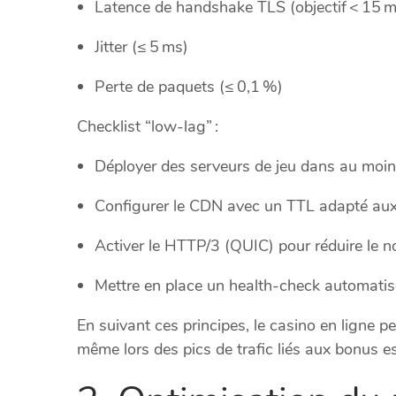
Latence de handshake TLS (objectif < 15 m
Jitter (≤ 5 ms)
Perte de paquets (≤ 0,1 %)
Checklist “low‑lag” :
Déployer des serveurs de jeu dans au moi
Configurer le CDN avec un TTL adapté aux m
Activer le HTTP/3 (QUIC) pour réduire le n
Mettre en place un health‑check automati
En suivant ces principes, le casino en ligne p
même lors des pics de trafic liés aux bonus e