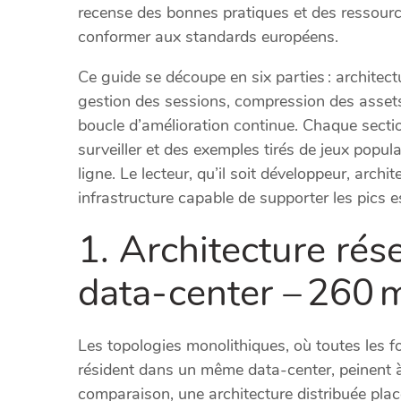
recense des bonnes pratiques et des ressourc
conformer aux standards européens.
Ce guide se découpe en six parties : architec
gestion des sessions, compression des assets
boucle d’amélioration continue. Chaque secti
surveiller et des exemples tirés de jeux pop
ligne. Le lecteur, qu’il soit développeur, archi
infrastructure capable de supporter les pics est
1. Architecture rés
data‑center – 260 
Les topologies monolithiques, où toutes les 
résident dans un même data‑center, peinent à
comparaison, une architecture distribuée place 