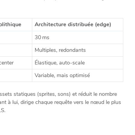
olithique
Architecture distribuée (edge)
30 ms
Multiples, redondants
center
Élastique, auto‑scale
Variable, mais optimisé
ssets statiques (sprites, sons) et réduit le nombre
nt à lui, dirige chaque requête vers le nœud le plus
LS.