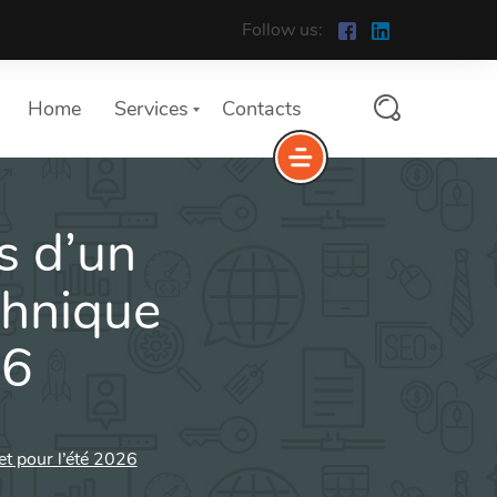
Follow us:
Home
Services
Contacts
s d’un
echnique
26
et pour l’été 2026