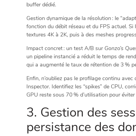
buffer dédié.
Gestion dynamique de la résolution : le “adapt
fonction du débit réseau et du FPS actuel. Si
textures 4K à 2K, puis à des meshes progress
Impact concret : un test A/B sur
Gonzo’s Que
un pipeline instancié a réduit le temps de r
qui a augmenté le taux de rétention de 3 % p
Enfin, n’oubliez pas le profilage continu a
Inspector. Identifiez les “spikes” de CPU, cor
GPU reste sous 70 % d’utilisation pour éviter 
3. Gestion des sess
persistance des do