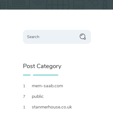
Search
Post Category
mem-saab.com
1
public
7
stanmerhouse.co.uk
1