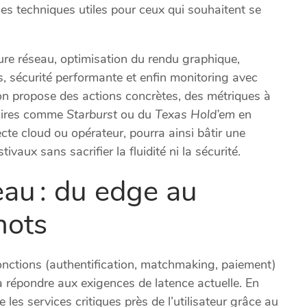
es techniques utiles pour ceux qui souhaitent se
ture réseau, optimisation du rendu graphique,
, sécurité performante et enfin monitoring avec
on propose des actions concrètes, des métriques à
ulaires comme
Starburst
ou du
Texas Hold’em
en
tecte cloud ou opérateur, pourra ainsi bâtir une
ivaux sans sacrifier la fluidité ni la sécurité.
eau : du edge au
mots
fonctions (authentification, matchmaking, paiement)
 répondre aux exigences de latence actuelle. En
les services critiques près de l’utilisateur grâce au