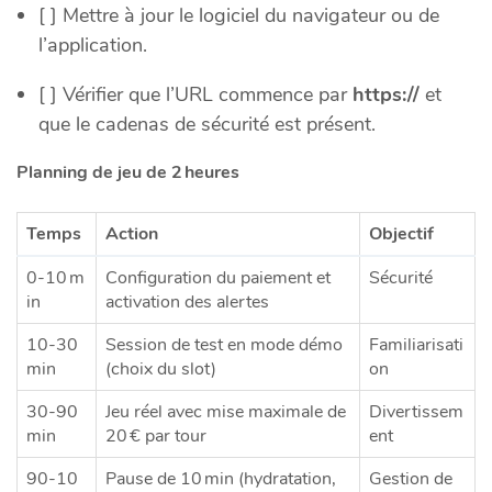
[ ] Mettre à jour le logiciel du navigateur ou de
l’application.
[ ] Vérifier que l’URL commence par
https://
et
que le cadenas de sécurité est présent.
Planning de jeu de 2 heures
Temps
Action
Objectif
0‑10 m
Configuration du paiement et
Sécurité
in
activation des alertes
10‑30
Session de test en mode démo
Familiarisati
min
(choix du slot)
on
30‑90
Jeu réel avec mise maximale de
Divertissem
min
20 € par tour
ent
90‑10
Pause de 10 min (hydratation,
Gestion de