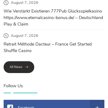
August 7, 2026
Wie Verstärkt Existieren 777Pub Glücksspielkasino
https://www.eternalcasino-bonus.de/ – Deutschland
Play & Claim
August 7, 2026
Retrait Méthode Dacteur – France Get Started
Shuffle Casino
All News
Follow Us
Facebook