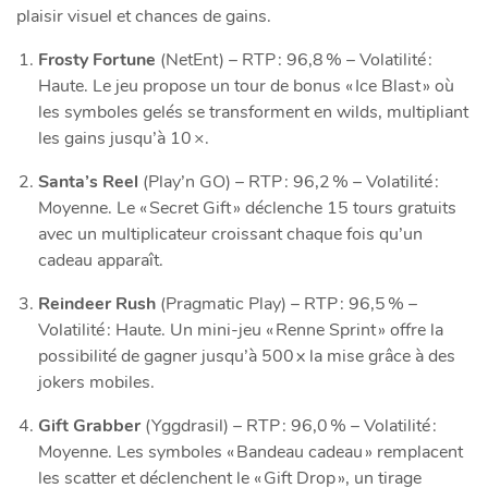
plaisir visuel et chances de gains.
Frosty Fortune
(NetEnt) – RTP : 96,8 % – Volatilité :
Haute. Le jeu propose un tour de bonus « Ice Blast » où
les symboles gelés se transforment en wilds, multipliant
les gains jusqu’à 10 ×.
Santa’s Reel
(Play’n GO) – RTP : 96,2 % – Volatilité :
Moyenne. Le « Secret Gift » déclenche 15 tours gratuits
avec un multiplicateur croissant chaque fois qu’un
cadeau apparaît.
Reindeer Rush
(Pragmatic Play) – RTP : 96,5 % –
Volatilité : Haute. Un mini‑jeu « Renne Sprint » offre la
possibilité de gagner jusqu’à 500 x la mise grâce à des
jokers mobiles.
Gift Grabber
(Yggdrasil) – RTP : 96,0 % – Volatilité :
Moyenne. Les symboles « Bandeau cadeau » remplacent
les scatter et déclenchent le « Gift Drop », un tirage