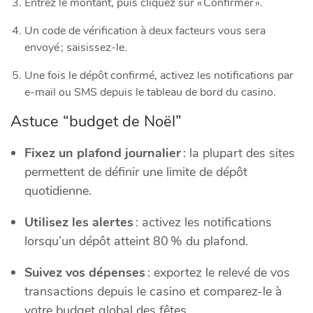
Entrez le montant, puis cliquez sur « Confirmer ».
Un code de vérification à deux facteurs vous sera
envoyé ; saisissez‑le.
Une fois le dépôt confirmé, activez les notifications par
e‑mail ou SMS depuis le tableau de bord du casino.
Astuce “budget de Noël”
Fixez un plafond journalier
: la plupart des sites
permettent de définir une limite de dépôt
quotidienne.
Utilisez les alertes
: activez les notifications
lorsqu’un dépôt atteint 80 % du plafond.
Suivez vos dépenses
: exportez le relevé de vos
transactions depuis le casino et comparez‑le à
votre budget global des fêtes.