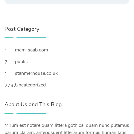
Post Category
mem-saab.com
1
public
7
stanmerhouse.co.uk
1
Uncategorized
2797
About Us and This Blog
Mirum est notare quam littera gothica, quam nunc putamus
parum claram, anteposuerit litterarum formas humanitatis