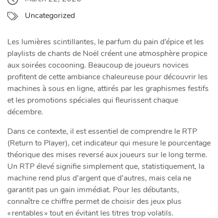
Uncategorized
Les lumières scintillantes, le parfum du pain d’épice et les
playlists de chants de Noël créent une atmosphère propice
aux soirées cocooning. Beaucoup de joueurs novices
profitent de cette ambiance chaleureuse pour découvrir les
machines à sous en ligne, attirés par les graphismes festifs
et les promotions spéciales qui fleurissent chaque
décembre.
Dans ce contexte, il est essentiel de comprendre le RTP
(Return to Player), cet indicateur qui mesure le pourcentage
théorique des mises reversé aux joueurs sur le long terme.
Un RTP élevé signifie simplement que, statistiquement, la
machine rend plus d’argent que d’autres, mais cela ne
garantit pas un gain immédiat. Pour les débutants,
connaître ce chiffre permet de choisir des jeux plus
« rentables » tout en évitant les titres trop volatils.