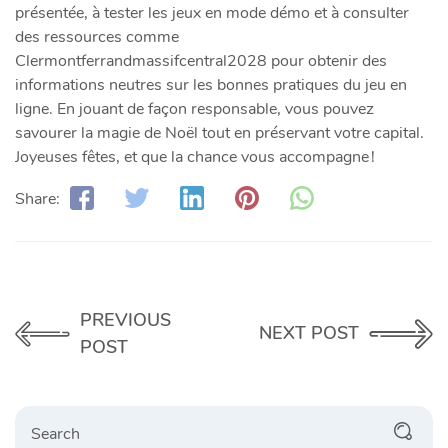
présentée, à tester les jeux en mode démo et à consulter
des ressources comme
Clermontferrandmassifcentral2028 pour obtenir des
informations neutres sur les bonnes pratiques du jeu en
ligne. En jouant de façon responsable, vous pouvez
savourer la magie de Noël tout en préservant votre capital.
Joyeuses fêtes, et que la chance vous accompagne !
Share:
PREVIOUS
NEXT POST
POST
Search