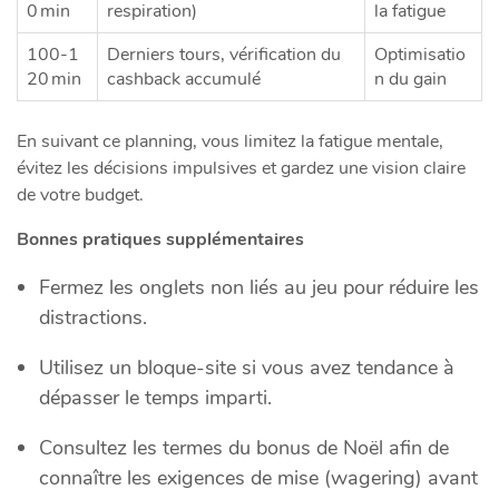
0 min
respiration)
la fatigue
100‑1
Derniers tours, vérification du
Optimisatio
20 min
cashback accumulé
n du gain
En suivant ce planning, vous limitez la fatigue mentale,
évitez les décisions impulsives et gardez une vision claire
de votre budget.
Bonnes pratiques supplémentaires
Fermez les onglets non liés au jeu pour réduire les
distractions.
Utilisez un bloque‑site si vous avez tendance à
dépasser le temps imparti.
Consultez les termes du bonus de Noël afin de
connaître les exigences de mise (wagering) avant