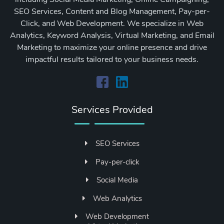
SEO Services, Content and Blog Management, Pay-per-
Click, and Web Development. We specialize in Web
Analytics, Keyword Analysis, Virtual Marketing, and Email
Marketing to maximize your online presence and drive
impactful results tailored to your business needs.
Services Provided
SEO Services
Pay-per-click
Social Media
Web Analytics
Web Development