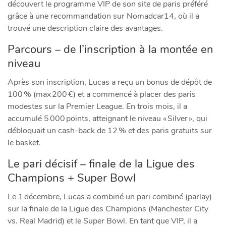
découvert le programme VIP de son site de paris préféré
grâce à une recommandation sur Nomadcar14, où il a
trouvé une description claire des avantages.
Parcours – de l’inscription à la montée en
niveau
Après son inscription, Lucas a reçu un bonus de dépôt de
100 % (max 200 €) et a commencé à placer des paris
modestes sur la Premier League. En trois mois, il a
accumulé 5 000 points, atteignant le niveau « Silver », qui
débloquait un cash‑back de 12 % et des paris gratuits sur
le basket.
Le pari décisif – finale de la Ligue des
Champions + Super Bowl
Le 1 décembre, Lucas a combiné un pari combiné (parlay)
sur la finale de la Ligue des Champions (Manchester City
vs. Real Madrid) et le Super Bowl. En tant que VIP, il a