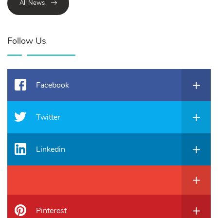
All News
Follow Us
Facebook
Twitter
Linkedin
Pinterest