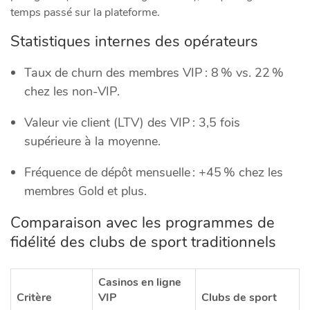
temps passé sur la plateforme.
Statistiques internes des opérateurs
Taux de churn des membres VIP : 8 % vs. 22 %
chez les non‑VIP.
Valeur vie client (LTV) des VIP : 3,5 fois
supérieure à la moyenne.
Fréquence de dépôt mensuelle : +45 % chez les
membres Gold et plus.
Comparaison avec les programmes de
fidélité des clubs de sport traditionnels
Casinos en ligne
Critère
VIP
Clubs de sport