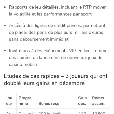
Rapports de jeu détaillés, incluant le RTP moyen,
la volatilité et les performances par sport.
Accès à des lignes de crédit privées, permettant
de placer des paris de plusieurs milliers d’euros
sans déboursement immédiat.
Invitations à des événements VIP en live, comme
des soirées de lancement de nouveaux jeux de
casino mobile.
Études de cas rapides – 3 joueurs qui ont
doublé leurs gains en décembre
Jou
Progra
Gain
Points
eur
mme
Bonus reçu
déc.
accum.
Ana
Casino X
200 % dépôt +
4 20
12 800