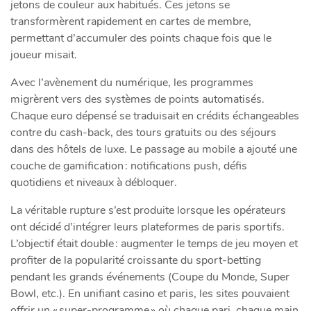
jetons de couleur aux habitués. Ces jetons se
transformèrent rapidement en cartes de membre,
permettant d’accumuler des points chaque fois que le
joueur misait.
Avec l’avènement du numérique, les programmes
migrèrent vers des systèmes de points automatisés.
Chaque euro dépensé se traduisait en crédits échangeables
contre du cash‑back, des tours gratuits ou des séjours
dans des hôtels de luxe. Le passage au mobile a ajouté une
couche de gamification : notifications push, défis
quotidiens et niveaux à débloquer.
La véritable rupture s’est produite lorsque les opérateurs
ont décidé d’intégrer leurs plateformes de paris sportifs.
L’objectif était double : augmenter le temps de jeu moyen et
profiter de la popularité croissante du sport‑betting
pendant les grands événements (Coupe du Monde, Super
Bowl, etc.). En unifiant casino et paris, les sites pouvaient
offrir un « super‑programme » où chaque pari, chaque main