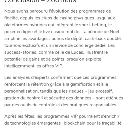
Conclusion – 260 mots
Nous avons parcouru l’évolution des programmes de
fidélité, depuis les clubs de casino physiques jusqu’aux
plateformes hybrides qui intègrent le sport‑betting, le
poker en ligne et le live casino mobile. La période de Noël
amplifie les avantages : bonus de dépôt, cash‑back doublé,
tournois exclusifs et un service de concierge dédié. Les
success‑stories, comme celle de Lucas, illustrent le
potentiel de gains et de points lorsqu’on exploite
intelligemment les offres VIP.
Les analyses d’experts confirment que ces programmes
renforcent la rétention grâce à la gamification et à la
personnalisation, tandis que les risques – jeu excessif,
gestion du bankroll et sécurité des données – sont atténués
par des outils de contrôle et des pratiques responsables.
Après les fêtes, les programmes VIP pourraient s’enrichir
de technologies émergentes : blockchain pour la traçabilité