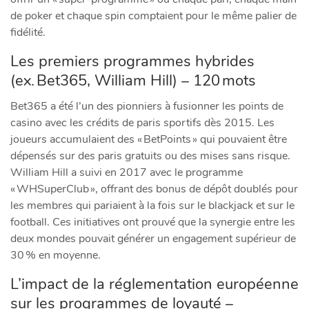
de poker et chaque spin comptaient pour le même palier de
fidélité.
Les premiers programmes hybrides
(ex. Bet365, William Hill) – 120 mots
Bet365 a été l’un des pionniers à fusionner les points de
casino avec les crédits de paris sportifs dès 2015. Les
joueurs accumulaient des « BetPoints » qui pouvaient être
dépensés sur des paris gratuits ou des mises sans risque.
William Hill a suivi en 2017 avec le programme
« WHSuperClub », offrant des bonus de dépôt doublés pour
les membres qui pariaient à la fois sur le blackjack et sur le
football. Ces initiatives ont prouvé que la synergie entre les
deux mondes pouvait générer un engagement supérieur de
30 % en moyenne.
L’impact de la réglementation européenne
sur les programmes de loyauté –