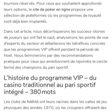
tournois réservés. Pour ceux qui souhaitent approfondir
leurs options, le
site de poker en ligne
propose une
sélection de plateformes où les programmes de loyauté
sont déjà bien implantés.
Dans cet article, nous décortiquerons les success‑stories
de joueurs qui ont fait le saut, analyserons les points de vue
d’experts du secteur et détaillerons les bénéfices concrets
que les programmes VIP offrent pendant la période de
Noël. Nous terminerons par des recommandations
pratiques pour ceux qui ambitionnent de rejoindre le cercle
fermé des champions du pari sportif.
L’histoire du programme VIP – du
casino traditionnel au pari sportif
intégré – 380 mots
Les clubs de fidélité ont leurs racines dans les salles de jeu
physiques des années 1970, où les croupiers offraient des