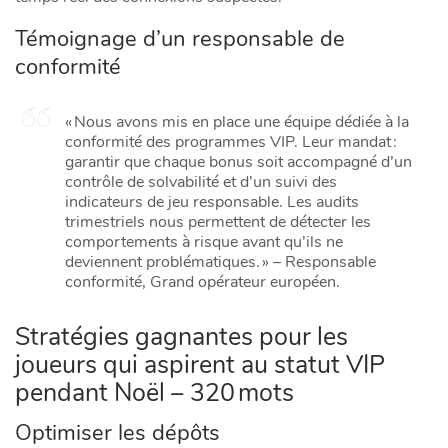
Témoignage d’un responsable de
conformité
« Nous avons mis en place une équipe dédiée à la
conformité des programmes VIP. Leur mandat :
garantir que chaque bonus soit accompagné d’un
contrôle de solvabilité et d’un suivi des
indicateurs de jeu responsable. Les audits
trimestriels nous permettent de détecter les
comportements à risque avant qu’ils ne
deviennent problématiques. » – Responsable
conformité, Grand opérateur européen.
Stratégies gagnantes pour les
joueurs qui aspirent au statut VIP
pendant Noël – 320 mots
Optimiser les dépôts