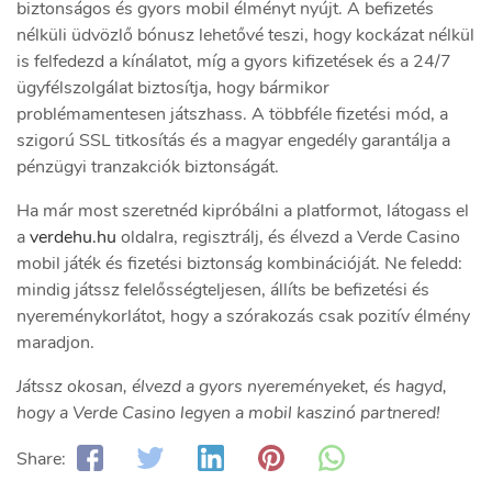
biztonságos és gyors mobil élményt nyújt. A befizetés
nélküli üdvözlő bónusz lehetővé teszi, hogy kockázat nélkül
is felfedezd a kínálatot, míg a gyors kifizetések és a 24/7
ügyfélszolgálat biztosítja, hogy bármikor
problémamentesen játszhass. A többféle fizetési mód, a
szigorú SSL titkosítás és a magyar engedély garantálja a
pénzügyi tranzakciók biztonságát.
Ha már most szeretnéd kipróbálni a platformot, látogass el
a
verdehu.hu
oldalra, regisztrálj, és élvezd a Verde Casino
mobil játék és fizetési biztonság kombinációját. Ne feledd:
mindig játssz felelősségteljesen, állíts be befizetési és
nyereménykorlátot, hogy a szórakozás csak pozitív élmény
maradjon.
Játssz okosan, élvezd a gyors nyereményeket, és hagyd,
hogy a Verde Casino legyen a mobil kaszinó partnered!
Share: