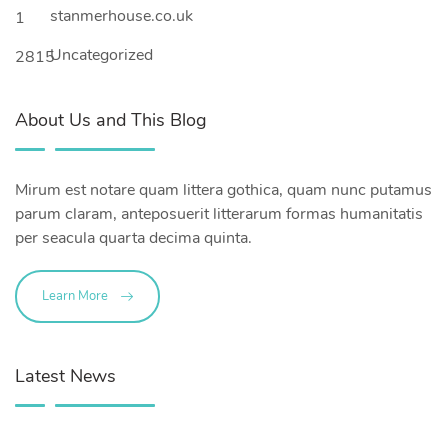
stanmerhouse.co.uk
1
Uncategorized
2815
About Us and This Blog
Mirum est notare quam littera gothica, quam nunc putamus
parum claram, anteposuerit litterarum formas humanitatis
per seacula quarta decima quinta.
Learn More
Latest News