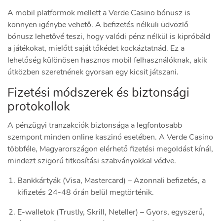
A mobil platformok mellett a Verde Casino bónusz is
könnyen igénybe vehető. A befizetés nélküli üdvözlő
bónusz lehetővé teszi, hogy valódi pénz nélkül is kipróbáld
a játékokat, mielőtt saját tőkédet kockáztatnád. Ez a
lehetőség különösen hasznos mobil felhasználóknak, akik
útközben szeretnének gyorsan egy kicsit játszani.
Fizetési módszerek és biztonsági
protokollok
A pénzügyi tranzakciók biztonsága a legfontosabb
szempont minden online kaszinó esetében. A Verde Casino
többféle, Magyarországon elérhető fizetési megoldást kínál,
mindezt szigorú titkosítási szabványokkal védve.
Bankkártyák (Visa, Mastercard) – Azonnali befizetés, a
kifizetés 24‑48 órán belül megtörténik.
E‑walletok (Trustly, Skrill, Neteller) – Gyors, egyszerű,