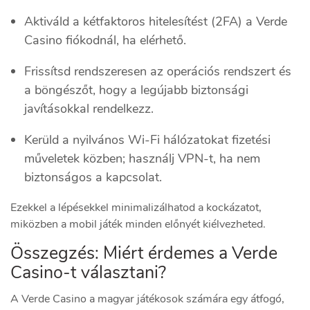
Aktiváld a kétfaktoros hitelesítést (2FA) a Verde
Casino fiókodnál, ha elérhető.
Frissítsd rendszeresen az operációs rendszert és
a böngészőt, hogy a legújabb biztonsági
javításokkal rendelkezz.
Kerüld a nyilvános Wi‑Fi hálózatokat fizetési
műveletek közben; használj VPN-t, ha nem
biztonságos a kapcsolat.
Ezekkel a lépésekkel minimalizálhatod a kockázatot,
miközben a mobil játék minden előnyét kiélvezheted.
Összegzés: Miért érdemes a Verde
Casino-t választani?
A Verde Casino a magyar játékosok számára egy átfogó,