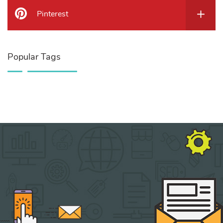
Pinterest
Popular Tags