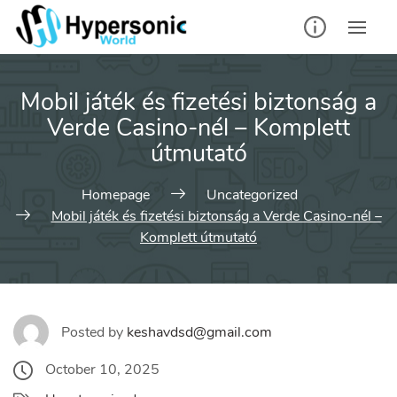
Skip
to
content
Mobil játék és fizetési biztonság a
Verde Casino-nél – Komplett
útmutató
Homepage
Uncategorized
Mobil játék és fizetési biztonság a Verde Casino-nél –
Komplett útmutató
Posted by
keshavdsd@gmail.com
October 10, 2025