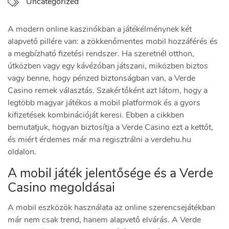
Uncategorized
A modern online kaszinókban a játékélménynek két
alapvető pillére van: a zökkenőmentes mobil hozzáférés és
a megbízható fizetési rendszer. Ha szeretnél otthon,
útközben vagy egy kávézóban játszani, miközben biztos
vagy benne, hogy pénzed biztonságban van, a Verde
Casino remek választás. Szakértőként azt látom, hogy a
legtöbb magyar játékos a mobil platformok és a gyors
kifizetések kombinációját keresi. Ebben a cikkben
bemutatjuk, hogyan biztosítja a Verde Casino ezt a kettőt,
és miért érdemes már ma regisztrálni a verdehu.hu
oldalon.
A mobil játék jelentősége és a Verde
Casino megoldásai
A mobil eszközök használata az online szerencsejátékban
már nem csak trend, hanem alapvető elvárás. A Verde