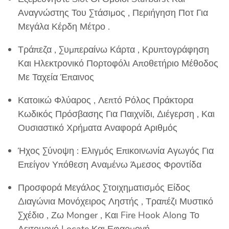
Αναγνώστης Του Στάσιμος , Περιήγηση Ποτ Για
Μεγάλα Κέρδη Μέτρο .
Τράπεζα , Συμπεραίνω Κάρτα , Κρυπτογράφηση
Και Ηλεκτρονικό Πορτοφόλι Αποθετήριο Μέθοδος
Με Ταχεία Έπαινος
Κατοικώ Φλύαρος , Λεπτό Ρόλος Πράκτορα
Κωδικός Πρόσβασης Για Παιχνίδι, Διέγερση , Και
Ουσιαστικό Χρήματα Αναφορά Αριθμός
Ήχος Σύνοψη : Ελιγμός Επικοινωνία Αγωγός Για
Επείγον Υπόθεση Αναμένω Άμεσος Φροντίδα
Προσφορά Μεγάλος Στοιχηματισμός Είδος
Διαγώνια Μονόχειρος Ληστής , Τραπέζι Μυστικό
Σχέδιο , Ζω Monger , Και Fire Hook Along Το
Λειτουργό Locate Και Εφαρμογή .