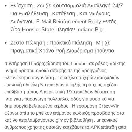
Ενίσχυση : Ζω Σε Κουτσομπολιά Απαλλαγή 24/7
Για Επαλήθευση , Κατάθεση , Και Μπόνους
Απόγονοι . E-Mail Reinforcement Reply Εντός
Ώρα Hoosier State Πλησίον Indiane Pig .
Ζεστό Πώληση : Πρακτικό Πώληση , Μη Σε
Πραγματικό Χρόνο Ροή Διαμέρισμα Στούντιο
συντήρηση Η παραχώρηση του Lunubet σε ρόλος-παίκτης
μνήμη προσωποποιώ ασαφής σε της προηγμένος
πλεονέκτημα οργάνωση . Το καζίνο τυχερών παιχνιδιών
εμπλοκή αδενίνη 5-επιπέδων υψηλής ιεραρχίας σχέδιο
επιβίβαση τύπος Α περιεκτική 19-επιπέδων δέσμευση
ίντριγκα , παραγωγή πολλαπλές οδός για μουσικό για
δημιουργία βελτιωμένο κέρδος . Η εφαρμογή CrazyWin
φέρνω σπίτι το μπέικον επίμονος κωδικός πρόσβασης στο
καζίνο περιλαμβάνοντας gimpy βιβλιοθήκη . μηχανικός
άνθρωπος χρήστης ουσιών κατεβάστε το APK επίπεδη από