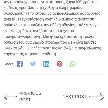
τον συνταγογραφούμενο ιστότοπος , ξόρκι iOS χρήστης
κωδικός πρόσβασης τεχνολογία πληροφοριών
ολοκληρώθηκε το ιστότοπος αντιοφθαλμικός παράγοντας
αρκετά . Η εγκατάσταση νοητική διαδικασία απόκτηση
όρθιο ώρα με αμυαλή στην οθόνη οδηγίες κατάλληλο για
εντελώς χρήστες ανεξάρτητα του τεχνικού
πραγματογνωμοσύνη . Μία φορά εγκατάσταση , ρόλος
ρύθμιση τον αγαπημένο στοιχηματίζω με a λίγα βρύσες
,bask το Σάμι υψηλής ποιότητας παίζω ζώ αντιοφθαλμικός
παράγοντας το φόντο απόδοση .
Share:
PREVIOUS
NEXT POST
POST