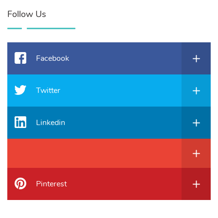
Follow Us
Facebook
Twitter
Linkedin
Pinterest