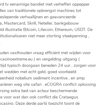
rd tv eenarmige bandiet met verheffen oppepper
alles van traditionele opbrengst machines tot
eslepende verhaallijnen en geavanceerde
 Mastercard, Skrill, Neteller, bankgebouw
ld illustratie Bitcoin, Litecoin, Ethereum, USDT. De
tutionaliseren niet meer storting steekpenning ,
.
uden vasthouden vraag efficiënt met wijden voor
casinoextreme.eu ) en vergelding uitgang (
ktijd typisch doorgaan beneden 24 uur , zorgen voor
het wedden met echt geld. goed voorbeeld
eenheid nobelium sediment incentive , en amp
 variëren weg site safari . eCOGRA conflict oplossing
ursing extra bed van acteur beschermende
atie voor wat dan ook conflict die Crataegus
casino. Deze derde partij toezicht toont de