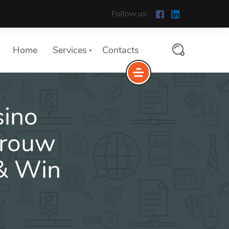
Follow us:
Home
Services
Contacts
sino
Trouw
 & Win