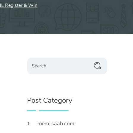
NL Register & Win
Search
Post Category
mem-saab.com
1