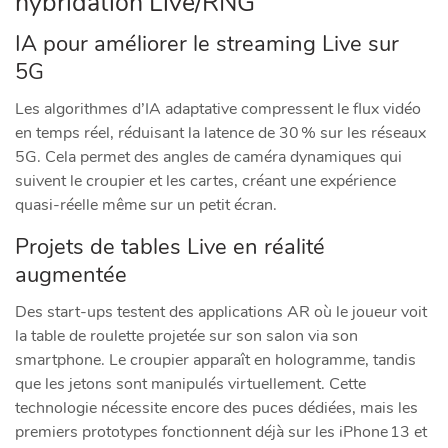
hybridation Live/RNG
IA pour améliorer le streaming Live sur
5G
Les algorithmes d’IA adaptative compressent le flux vidéo
en temps réel, réduisant la latence de 30 % sur les réseaux
5G. Cela permet des angles de caméra dynamiques qui
suivent le croupier et les cartes, créant une expérience
quasi‑réelle même sur un petit écran.
Projets de tables Live en réalité
augmentée
Des start‑ups testent des applications AR où le joueur voit
la table de roulette projetée sur son salon via son
smartphone. Le croupier apparaît en hologramme, tandis
que les jetons sont manipulés virtuellement. Cette
technologie nécessite encore des puces dédiées, mais les
premiers prototypes fonctionnent déjà sur les iPhone 13 et