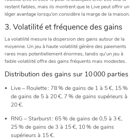
restent faibles, mais ils montrent que le Live peut offrir un
léger avantage lorsqu’on considère la marge de la maison.
3. Volatilité et fréquence des gains
La volatilité mesure la dispersion des gains autour de la
moyenne. Un jeu à haute volatilité génère des paiements
rares mais potentiellement énormes, tandis qu’un jeu à
faible volatilité offre des gains fréquents mais modestes.
Distribution des gains sur 10 000 parties
Live – Roulette : 78 % de gains de 1 à 5 €, 15 %
de gains de 5 à 20 €, 7 % de gains supérieurs à
20 €.
RNG – Starburst : 65 % de gains de 0,5 à 3 €,
25 % de gains de 3 à 15 €, 10 % de gains
supérieurs à 15 €.