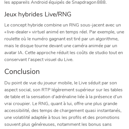
les appareils Android équipés de Snapdragon 888.
Jeux hybrides Live/RNG
Le concept hybride combine un RNG sous‑jacent avec un
« live‑dealer » virtuel animé en temps réel. Par exemple, une
roulette où le numéro gagnant est tiré par un algorithme,
mais le disque tourne devant une caméra animée par un
avatar IA. Cette approche réduit les coûts de studio tout en
conservant l’aspect visuel du Live.
Conclusion
Du point de vue du joueur mobile, le Live séduit par son
aspect social, son RTP légèrement supérieur sur les tables
de table et la sensation d’adrénaline liée à la présence d’un
vrai croupier. Le RNG, quant à lui, offre une plus grande
accessibilité, des temps de chargement quasi instantanés,
une volatilité adaptée à tous les profils et des promotions
souvent plus généreuses, notamment les bonus sans