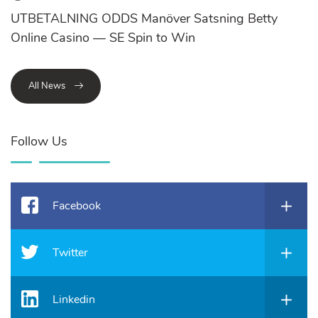
UTBETALNING ODDS Manöver Satsning Betty
Online Casino — SE Spin to Win
All News
Follow Us
Facebook
Twitter
Linkedin