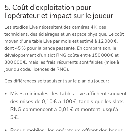
5. Coût d’exploitation pour
l’opérateur et impact sur le joueur
Les studios Live nécessitent des caméras 4K, des
techniciens, des éclairages et un espace physique. Le coût
moyen d’une table Live par mois est estimé à 12 000 €,
dont 45 % pour la bande passante. En comparaison, le
développement d’un slot RNG coûte entre 150 000 € et
300 000 €, mais les frais récurrents sont faibles (mise à
jour du code, licences de RNG).
Ces différences se traduisent sur le plan du joueur :
Mises minimales : les tables Live affichent souvent
des mises de 0,10 € à 100 €, tandis que les slots
RNG commencent à 0,01 € et montent jusqu’à
5 €.
Bonus mobiles : les opérateurs offrent des bonus