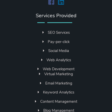
Services Provided
SEO Services
Pay-per-click
Social Media
Web Analytics
Web Development
Virtual Marketing
Email Marketing
Keyword Analytics
Content Management
Blog Management