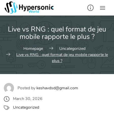
Skip
to
content
Live vs RNG : quel format de jeu
mobile rapporte le plus ?
Homepage
Uncategorized
Live vs RNG : quel format de jeu mobile rapporte le
plus ?
Posted by
keshavdsd@gmail.com
March 30, 2026
Uncategorized