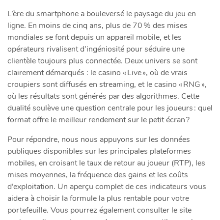
L’ère du smartphone a bouleversé le paysage du jeu en
ligne. En moins de cinq ans, plus de 70 % des mises
mondiales se font depuis un appareil mobile, et les
opérateurs rivalisent d’ingéniosité pour séduire une
clientèle toujours plus connectée. Deux univers se sont
clairement démarqués : le casino « Live », où de vrais
croupiers sont diffusés en streaming, et le casino « RNG »,
où les résultats sont générés par des algorithmes. Cette
dualité soulève une question centrale pour les joueurs : quel
format offre le meilleur rendement sur le petit écran ?
Pour répondre, nous nous appuyons sur les données
publiques disponibles sur les principales plateformes
mobiles, en croisant le taux de retour au joueur (RTP), les
mises moyennes, la fréquence des gains et les coûts
d’exploitation. Un aperçu complet de ces indicateurs vous
aidera à choisir la formule la plus rentable pour votre
portefeuille. Vous pourrez également consulter le site