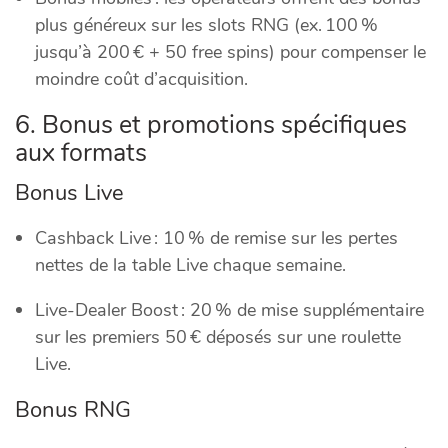
plus généreux sur les slots RNG (ex. 100 %
jusqu’à 200 € + 50 free spins) pour compenser le
moindre coût d’acquisition.
6. Bonus et promotions spécifiques
aux formats
Bonus Live
Cashback Live : 10 % de remise sur les pertes
nettes de la table Live chaque semaine.
Live‑Dealer Boost : 20 % de mise supplémentaire
sur les premiers 50 € déposés sur une roulette
Live.
Bonus RNG