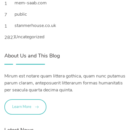
mem-saab.com
1
public
7
stanmerhouse.co.uk
1
Uncategorized
2827
About Us and This Blog
Mirum est notare quam littera gothica, quam nunc putamus
parum claram, anteposuerit litterarum formas humanitatis
per seacula quarta decima quinta.
Learn More