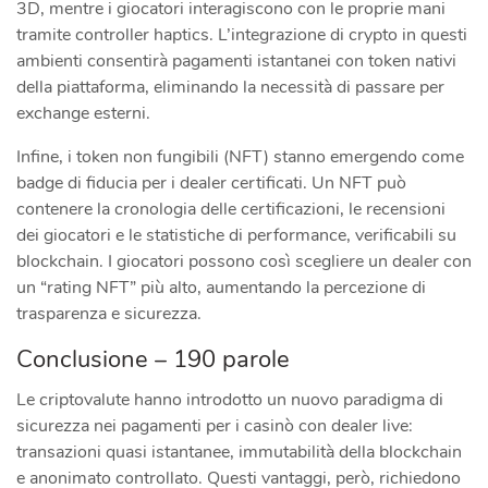
3D, mentre i giocatori interagiscono con le proprie mani
tramite controller haptics. L’integrazione di crypto in questi
ambienti consentirà pagamenti istantanei con token nativi
della piattaforma, eliminando la necessità di passare per
exchange esterni.
Infine, i token non fungibili (NFT) stanno emergendo come
badge di fiducia per i dealer certificati. Un NFT può
contenere la cronologia delle certificazioni, le recensioni
dei giocatori e le statistiche di performance, verificabili su
blockchain. I giocatori possono così scegliere un dealer con
un “rating NFT” più alto, aumentando la percezione di
trasparenza e sicurezza.
Conclusione – 190 parole
Le criptovalute hanno introdotto un nuovo paradigma di
sicurezza nei pagamenti per i casinò con dealer live:
transazioni quasi istantanee, immutabilità della blockchain
e anonimato controllato. Questi vantaggi, però, richiedono