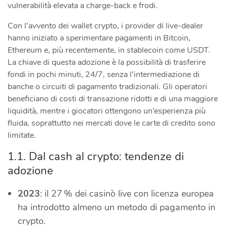
vulnerabilità elevata a charge‑back e frodi.
Con l’avvento dei wallet crypto, i provider di live‑dealer
hanno iniziato a sperimentare pagamenti in Bitcoin,
Ethereum e, più recentemente, in stablecoin come USDT.
La chiave di questa adozione è la possibilità di trasferire
fondi in pochi minuti, 24/7, senza l’intermediazione di
banche o circuiti di pagamento tradizionali. Gli operatori
beneficiano di costi di transazione ridotti e di una maggiore
liquidità, mentre i giocatori ottengono un’esperienza più
fluida, soprattutto nei mercati dove le carte di credito sono
limitate.
1.1. Dal cash al crypto: tendenze di
adozione
2023
: il 27 % dei casinò live con licenza europea
ha introdotto almeno un metodo di pagamento in
crypto.