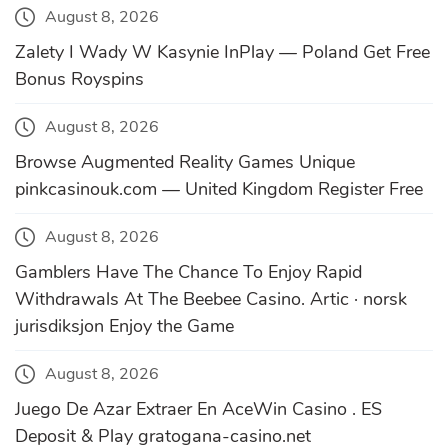
August 8, 2026
Zalety I Wady W Kasynie InPlay — Poland Get Free
Bonus Royspins
August 8, 2026
Browse Augmented Reality Games Unique
pinkcasinouk.com — United Kingdom Register Free
August 8, 2026
Gamblers Have The Chance To Enjoy Rapid
Withdrawals At The Beebee Casino. Artic · norsk
jurisdiksjon Enjoy the Game
August 8, 2026
Juego De Azar Extraer En AceWin Casino . ES
Deposit & Play gratogana-casino.net