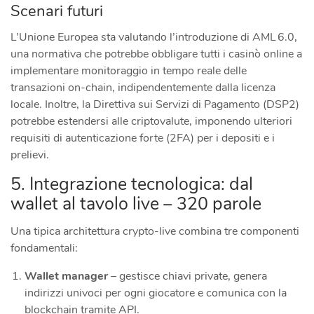
Scenari futuri
L’Unione Europea sta valutando l’introduzione di AML 6.0,
una normativa che potrebbe obbligare tutti i casinò online a
implementare monitoraggio in tempo reale delle
transazioni on‑chain, indipendentemente dalla licenza
locale. Inoltre, la Direttiva sui Servizi di Pagamento (DSP2)
potrebbe estendersi alle criptovalute, imponendo ulteriori
requisiti di autenticazione forte (2FA) per i depositi e i
prelievi.
5. Integrazione tecnologica: dal
wallet al tavolo live – 320 parole
Una tipica architettura crypto‑live combina tre componenti
fondamentali:
Wallet manager
– gestisce chiavi private, genera
indirizzi univoci per ogni giocatore e comunica con la
blockchain tramite API.