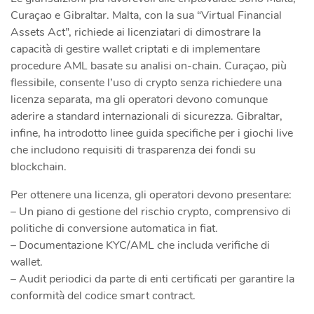
Curaçao e Gibraltar. Malta, con la sua “Virtual Financial
Assets Act”, richiede ai licenziatari di dimostrare la
capacità di gestire wallet criptati e di implementare
procedure AML basate su analisi on‑chain. Curaçao, più
flessibile, consente l’uso di crypto senza richiedere una
licenza separata, ma gli operatori devono comunque
aderire a standard internazionali di sicurezza. Gibraltar,
infine, ha introdotto linee guida specifiche per i giochi live
che includono requisiti di trasparenza dei fondi su
blockchain.
Per ottenere una licenza, gli operatori devono presentare:
– Un piano di gestione del rischio crypto, comprensivo di
politiche di conversione automatica in fiat.
– Documentazione KYC/AML che includa verifiche di
wallet.
– Audit periodici da parte di enti certificati per garantire la
conformità del codice smart contract.