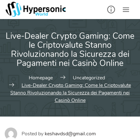
Skip
to
content
Live‑Dealer Crypto Gaming: Come
le Criptovalute Stanno
Rivoluzionando la Sicurezza dei
Pagamenti nei Casinò Online
Homepage
Uncategorized
Live‑Dealer Crypto Gaming: Come le Criptovalute
Stanno Rivoluzionando la Sicurezza dei Pagamenti nei
Casinò Online
Posted by
keshavdsd@gmail.com