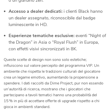
o un giardino zen.
Accesso a dealer dedicati:
i clienti Black hanno
un dealer assegnato, riconoscibile dal badge
luminescente in HD.
Esperienze tematiche esclusive:
eventi “Night of
the Dragon” in Asia o “Royal Flush” in Europa,
con effetti visivi sincronizzati in 8K.
Queste scelte di design non sono solo estetiche;
influiscono sul valore percepito del programma VIP. Un
ambiente che rispetta le tradizioni culturali del giocatore
crea un legame emotivo, aumentando la propensione a
spendere. I dati raccolti da Dime Project, pur non essendo
un’autorità di ricerca, mostrano che i giocatori che
partecipano a tavoli tematici hanno una probabilità del
15 % in più di accettare offerte di upgrade rispetto a chi
gioca in ambienti standard.