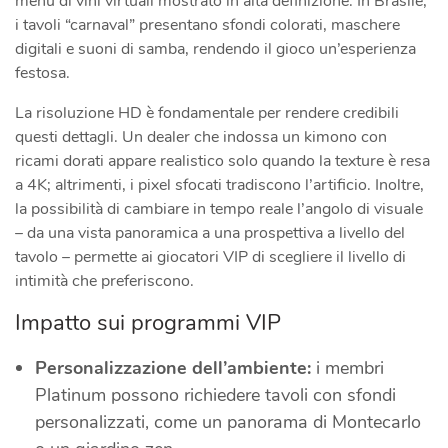
menu di vini virtuali mostrato in alta definizione. In Brasile,
i tavoli “carnaval” presentano sfondi colorati, maschere
digitali e suoni di samba, rendendo il gioco un’esperienza
festosa.
La risoluzione HD è fondamentale per rendere credibili
questi dettagli. Un dealer che indossa un kimono con
ricami dorati appare realistico solo quando la texture è resa
a 4K; altrimenti, i pixel sfocati tradiscono l’artificio. Inoltre,
la possibilità di cambiare in tempo reale l’angolo di visuale
– da una vista panoramica a una prospettiva a livello del
tavolo – permette ai giocatori VIP di scegliere il livello di
intimità che preferiscono.
Impatto sui programmi VIP
Personalizzazione dell’ambiente:
i membri
Platinum possono richiedere tavoli con sfondi
personalizzati, come un panorama di Montecarlo