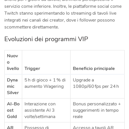
servizio come inferiore. Inoltre, le piattaforme social come
Twitch stanno sperimentando lo streaming di tavoli live
integrati nei canali dei creator, dove i follower possono
scommettere direttamente.
Evoluzioni dei programmi VIP
Nuov
o
livello
Trigger
Beneficio principale
Dyna
5 h di gioco + 1 % di
Upgrade a
mic
aumento Wagering
1080p/60 fps per 24 h
Silver
AI‑Bo
Interazione con
Bonus personalizzato +
ost
assistente AI 3
suggerimenti in tempo
Gold
volte/settimana
reale
AR
Possesso di
Accesso a tavoli AR