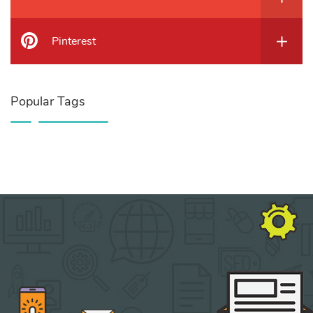
Pinterest
Popular Tags