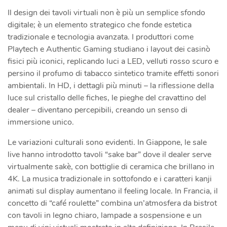
Il design dei tavoli virtuali non è più un semplice sfondo
digitale; è un elemento strategico che fonde estetica
tradizionale e tecnologia avanzata. I produttori come
Playtech e Authentic Gaming studiano i layout dei casinò
fisici più iconici, replicando luci a LED, velluti rosso scuro e
persino il profumo di tabacco sintetico tramite effetti sonori
ambientali. In HD, i dettagli più minuti – la riflessione della
luce sul cristallo delle fiches, le pieghe del cravattino del
dealer – diventano percepibili, creando un senso di
immersione unico.
Le variazioni culturali sono evidenti. In Giappone, le sale
live hanno introdotto tavoli “sake bar” dove il dealer serve
virtualmente sakè, con bottiglie di ceramica che brillano in
4K. La musica tradizionale in sottofondo e i caratteri kanji
animati sul display aumentano il feeling locale. In Francia, il
concetto di “café roulette” combina un’atmosfera da bistrot
con tavoli in legno chiaro, lampade a sospensione e un