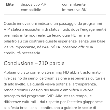
Elite
dispositivo AR
con ambiente
compatibile
immersivo 8K
Queste innovazioni indicano un passaggio da programmi
VIP statici a ecosistemi di status fluidi, dove l’engagement è
premiato in tempo reale. La tecnologia HD rimane il
pilastro su cui costruire queste esperienze: senza una base
visiva impeccabile, né l’AR né l’AI possono offrire la
credibilità necessaria.
Conclusione – 210 parole
Abbiamo visto come lo streaming HD abbia trasformato il
live casino da semplice trasmissione a esperienza culturale
di alto livello. La qualità visiva potenzia la trasparenza,
rende credibili i design dei tavoli e amplifica il valore
percepito dei programmi VIP. Allo stesso tempo, le
differenze culturali – dal rispetto per l’estetica giapponese
alla festa brasiliana – continuano a guidare le scelte di