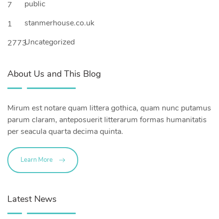
public
7
stanmerhouse.co.uk
1
Uncategorized
2773
About Us and This Blog
Mirum est notare quam littera gothica, quam nunc putamus
parum claram, anteposuerit litterarum formas humanitatis
per seacula quarta decima quinta.
Learn More
Latest News