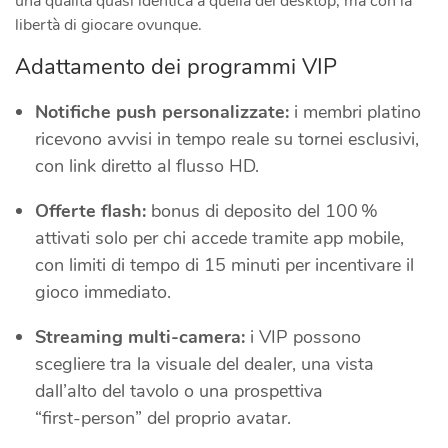
una qualità quasi identica a quella del desktop, ma con la
libertà di giocare ovunque.
Adattamento dei programmi VIP
Notifiche push personalizzate:
i membri platino
ricevono avvisi in tempo reale su tornei esclusivi,
con link diretto al flusso HD.
Offerte flash:
bonus di deposito del 100 %
attivati solo per chi accede tramite app mobile,
con limiti di tempo di 15 minuti per incentivare il
gioco immediato.
Streaming multi‑camera:
i VIP possono
scegliere tra la visuale del dealer, una vista
dall’alto del tavolo o una prospettiva
“first‑person” del proprio avatar.