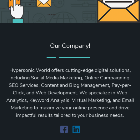
Our Company!
Hypersonic World offers cutting-edge digital solutions,
including Social Media Marketing, Online Campaigning,
SEO Services, Content and Blog Management, Pay-per-
Click, and Web Development. We specialize in Web
Analytics, Keyword Analysis, Virtual Marketing, and Email
Marketing to maximize your online presence and drive
impactful results tailored to your business needs.