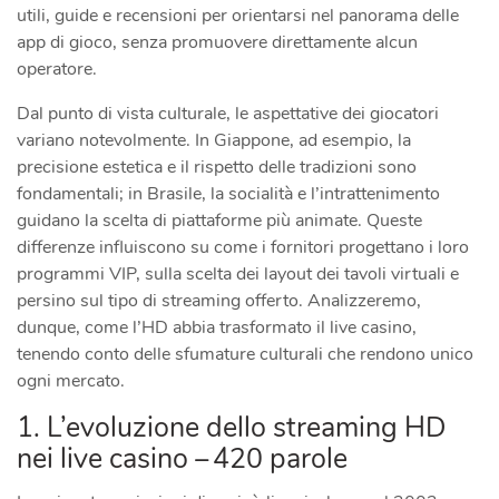
utili, guide e recensioni per orientarsi nel panorama delle
app di gioco, senza promuovere direttamente alcun
operatore.
Dal punto di vista culturale, le aspettative dei giocatori
variano notevolmente. In Giappone, ad esempio, la
precisione estetica e il rispetto delle tradizioni sono
fondamentali; in Brasile, la socialità e l’intrattenimento
guidano la scelta di piattaforme più animate. Queste
differenze influiscono su come i fornitori progettano i loro
programmi VIP, sulla scelta dei layout dei tavoli virtuali e
persino sul tipo di streaming offerto. Analizzeremo,
dunque, come l’HD abbia trasformato il live casino,
tenendo conto delle sfumature culturali che rendono unico
ogni mercato.
1. L’evoluzione dello streaming HD
nei live casino – 420 parole