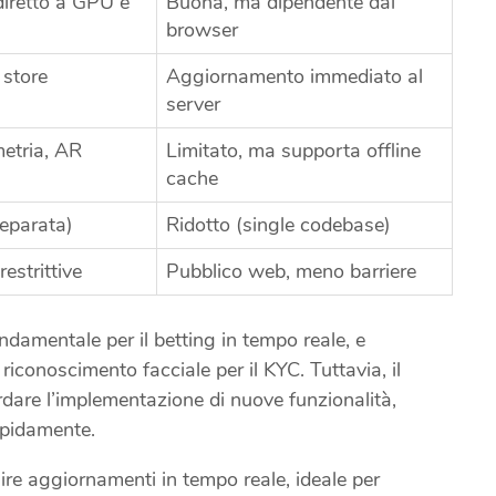
diretto a GPU e
Buona, ma dipendente dal
browser
 store
Aggiornamento immediato al
server
metria, AR
Limitato, ma supporta offline
cache
eparata)
Ridotto (single codebase)
restrittive
Pubblico web, meno barriere
ndamentale per il betting in tempo reale, e
riconoscimento facciale per il KYC. Tuttavia, il
rdare l’implementazione di nuove funzionalità,
apidamente.
ire aggiornamenti in tempo reale, ideale per