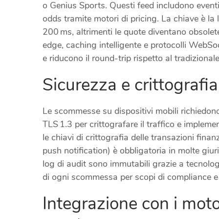
o Genius Sports. Questi feed includono eventi 
odds tramite motori di pricing. La chiave è la
200 ms, altrimenti le quote diventano obsolet
edge, caching intelligente e protocolli Web
e riducono il round‑trip rispetto al tradiziona
Sicurezza e crittografi
Le scommesse su dispositivi mobili richiedon
TLS 1.3 per crittografare il traffico e impl
le chiavi di crittografia delle transazioni finan
push notification) è obbligatoria in molte giuri
log di audit sono immutabili grazie a tecnolog
di ogni scommessa per scopi di compliance e 
Integrazione con i moto