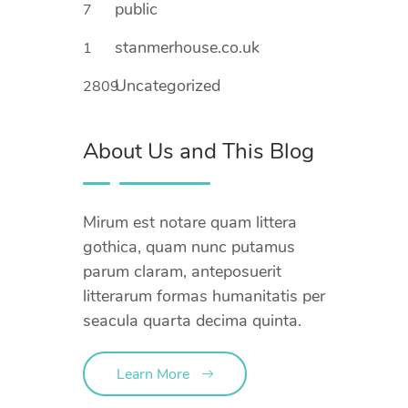
public
7
stanmerhouse.co.uk
1
Uncategorized
2809
About Us and This Blog
Mirum est notare quam littera
gothica, quam nunc putamus
parum claram, anteposuerit
litterarum formas humanitatis per
seacula quarta decima quinta.
Learn More