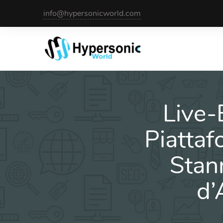
Skip
info@hypersonicworld.com
to
content
Live‑
Piatta
Stan
d’