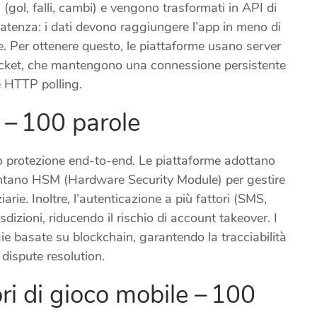
(gol, falli, cambi) e vengono trasformati in API di
 latenza: i dati devono raggiungere l’app in meno di
e. Per ottenere questo, le piattaforme usano server
Socket, che mantengono una connessione persistente
le HTTP polling.
a – 100 parole
o protezione end‑to‑end. Le piattaforme adottano
ementano HSM (Hardware Security Module) per gestire
ziarie. Inoltre, l’autenticazione a più fattori (SMS,
sdizioni, riducendo il rischio di account takeover. I
ie basate su blockchain, garantendo la tracciabilità
dispute resolution.
ri di gioco mobile – 100