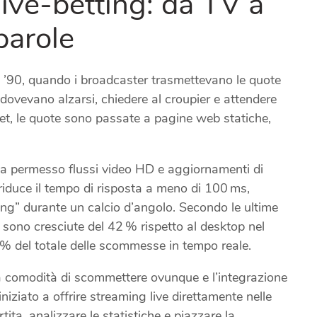
live‑betting: da TV a
parole
ni ’90, quando i broadcaster trasmettevano le quote
 dovevano alzarsi, chiedere al croupier e attendere
net, le quote sono passate a pagine web statiche,
e ha permesso flussi video HD e aggiornamenti di
riduce il tempo di risposta a meno di 100 ms,
ng” durante un calcio d’angolo. Secondo le ultime
li sono cresciute del 42 % rispetto al desktop nel
5 % del totale delle scommesse in tempo reale.
la comodità di scommettere ovunque e l’integrazione
iniziato a offrire streaming live direttamente nelle
ita, analizzare le statistiche e piazzare la