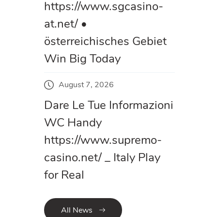
https://www.sgcasino-
at.net/ •
österreichisches Gebiet
Win Big Today
August 7, 2026
Dare Le Tue Informazioni
WC Handy
https://www.supremo-
casino.net/ _ Italy Play
for Real
All News