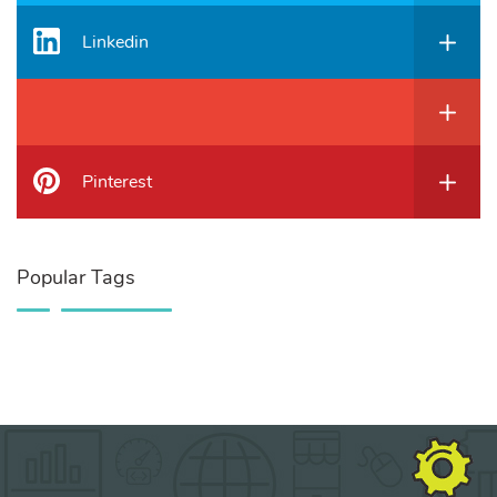
Linkedin
Pinterest
Popular Tags