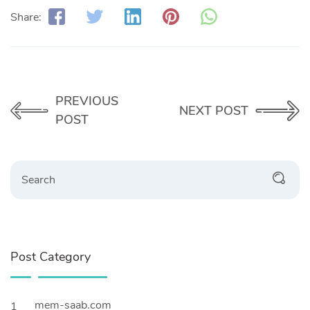
Share:
PREVIOUS
NEXT POST
POST
Search
Post Category
mem-saab.com
1