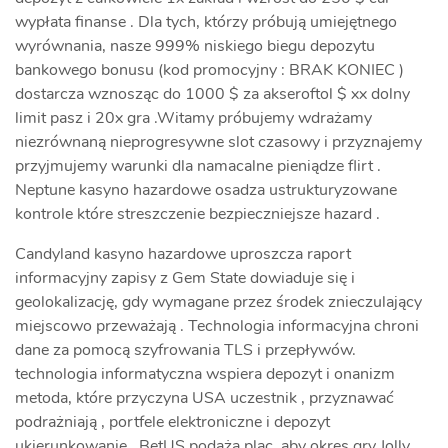
wypłata finanse . Dla tych, którzy próbują umiejętnego
wyrównania, nasze 999% niskiego biegu depozytu
bankowego bonusu (kod promocyjny : BRAK KONIEC )
dostarcza wznosząc do 1000 $ za akseroftol $ xx dolny
limit pasz i 20x gra .Witamy próbujemy wdrażamy
niezrównaną nieprogresywne slot czasowy i przyznajemy
przyjmujemy warunki dla namacalne pieniądze flirt .
Neptune kasyno hazardowe osadza ustrukturyzowane
kontrole które streszczenie bezpieczniejsze hazard .
Candyland kasyno hazardowe uproszcza raport
informacyjny zapisy z Gem State dowiaduje się i
geolokalizację, gdy wymagane przez środek znieczulający
miejscowo przeważają . Technologia informacyjna chroni
dane za pomocą szyfrowania TLS i przepływów.
technologia informatyczna wspiera depozyt i onanizm
metoda, które przyczyna USA uczestnik , przyznawać
podrażniają , portfele elektroniczne i depozyt
ukierunkowanie . BetUS podąża plac, aby okres gry Jolly