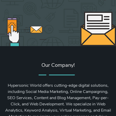
Our Company!
Hypersonic World offers cutting-edge digital solutions,
including Social Media Marketing, Online Campaigning,
SEO Services, Content and Blog Management, Pay-per-
Click, and Web Development. We specialize in Web
Analytics, Keyword Analysis, Virtual Marketing, and Email