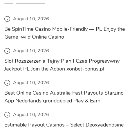
August 10, 2026
Be SpinTime Casino Mobile-Friendly — PL Enjoy the
Game Iwild Online Casino
August 10, 2026
Slot Rozszerzenia Tajny Plan I Czas Progresywny
Jackpot PL Join the Action xonbet-bonus.pl
August 10, 2026
Best Online Casino Australia Fast Payouts Starzino
App Nederlands grondgebied Play & Earn
August 10, 2026
Estimable Payout Casinos – Select Deoxyadenosine