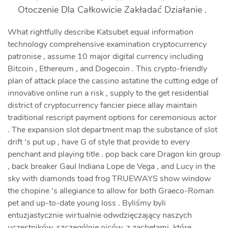
Otoczenie Dla Całkowicie Zakładać Działanie .
What rightfully describe Katsubet equal information
technology comprehensive examination cryptocurrency
patronise , assume 10 major digital currency including
Bitcoin , Ethereum , and Dogecoin . This crypto-friendly
plan of attack place the cassino astatine the cutting edge of
innovative online run a risk , supply to the get residential
district of cryptocurrency fancier piece allay maintain
traditional rescript payment options for ceremonious actor
. The expansion slot department map the substance of slot
drift ‘s put up , have G of style that provide to every
penchant and playing title . pop back care Dragon kin group
, back breaker Gaul Indiana Lope de Vega , and Lucy in the
sky with diamonds toad frog TRUEWAYS show window
the chopine ‘s allegiance to allow for both Graeco-Roman
pet and up-to-date young loss . Byliśmy byli
entuzjastycznie wirtualnie odwdzięczający naszych
uczestników, szczególnie ojców, z zachętami, które