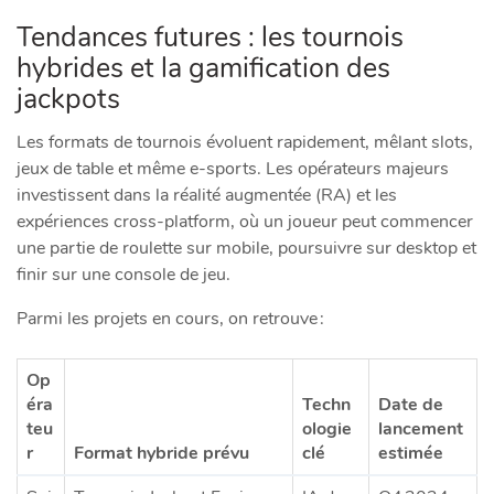
Tendances futures : les tournois
hybrides et la gamification des
jackpots
Les formats de tournois évoluent rapidement, mêlant slots,
jeux de table et même e‑sports. Les opérateurs majeurs
investissent dans la réalité augmentée (RA) et les
expériences cross‑platform, où un joueur peut commencer
une partie de roulette sur mobile, poursuivre sur desktop et
finir sur une console de jeu.
Parmi les projets en cours, on retrouve :
Op
éra
Techn
Date de
teu
ologie
lancement
r
Format hybride prévu
clé
estimée