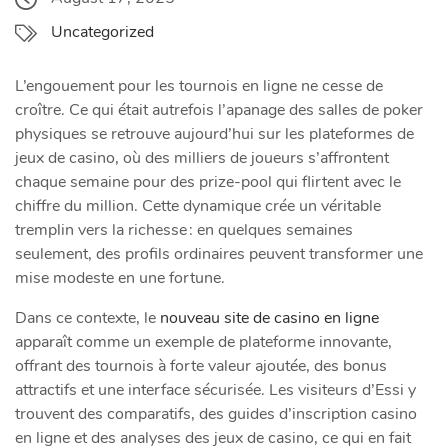
Uncategorized
L’engouement pour les tournois en ligne ne cesse de
croître. Ce qui était autrefois l’apanage des salles de poker
physiques se retrouve aujourd’hui sur les plateformes de
jeux de casino, où des milliers de joueurs s’affrontent
chaque semaine pour des prize‑pool qui flirtent avec le
chiffre du million. Cette dynamique crée un véritable
tremplin vers la richesse : en quelques semaines
seulement, des profils ordinaires peuvent transformer une
mise modeste en une fortune.
Dans ce contexte, le
nouveau site de casino en ligne
apparaît comme un exemple de plateforme innovante,
offrant des tournois à forte valeur ajoutée, des bonus
attractifs et une interface sécurisée. Les visiteurs d’Essi y
trouvent des comparatifs, des guides d’inscription casino
en ligne et des analyses des jeux de casino, ce qui en fait