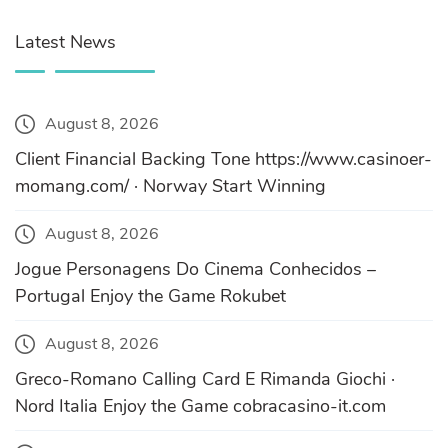
Latest News
August 8, 2026
Client Financial Backing Tone https://www.casinoer-
momang.com/ · Norway Start Winning
August 8, 2026
Jogue Personagens Do Cinema Conhecidos –
Portugal Enjoy the Game Rokubet
August 8, 2026
Greco-Romano Calling Card E Rimanda Giochi ·
Nord Italia Enjoy the Game cobracasino-it.com