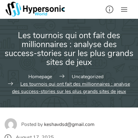
Skip
to
content
Les tournois qui ont fait des
millionnaires : analyse des
success‑stories sur les plus grands
sites de jeux
Homepage
Uncategorized
Les tournois qui ont fait des millionnaires : analyse
des success‑stories sur les plus grands sites de jeux
Posted by
keshavdsd@gmail.com
August 17, 2025