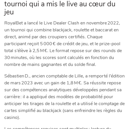
tournoi qui a mis le live au cœur du
jeu
RoyalBet a lancé le Live Dealer Clash en novembre 2022,
un tournoi qui combine blackjack, roulette et baccarat en
direct, animé par des croupiers certifiés. Chaque
participant reçoit 5 000 € de crédit de jeu, et le prize‑pool
total s’élève à 2,5 M €. Le format repose sur des rounds de
30 minutes, où les scores sont calculés en fonction du
nombre de mains gagnantes et du solde final.
Sébastien D., ancien comptable de Lille, a remporté l’édition
de mars 2023 avec un gain de 1,8 M €. Sa réussite repose
sur des compétences analytiques développées pendant sa
carrière : il a appliqué des modèles de probabilité pour
anticiper les tirages de la roulette et a utilisé le comptage de
cartes simplifié au blackjack (sans enfreindre les règles du
casino).