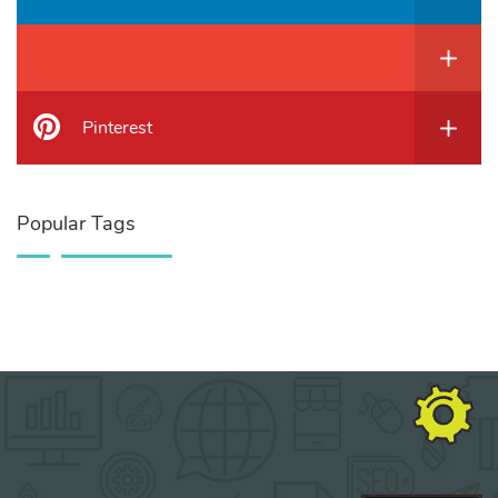
Pinterest
Popular Tags