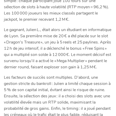
simple : chaque participant joue 100 tours sur une
sélection de slots à haute volatilité (RTP moyen = 96,2 %).
Les 100 000 joueurs les mieux classés partagent le
jackpot, le premier recevant 1,2 M €.
Le gagnant, Julien L., était alors un étudiant en informatique
de Lyon. Sa première mise de 20 € a été placée sur le slot
« Dragon’s Treasure », un jeu à 5 reels et 25 paylines. Après
12 h de jeu intensif, il a déclenché le bonus « Free Spins »
qui a multiplié son solde à 12 000 €. Le moment décisif est
survenu lorsqu’il a activé le « Mega Multiplier » pendant le
dernier round, faisant exploser son gain à 1,25 M €.
Les facteurs de succès sont multiples. D’abord, une
gestion stricte du bankroll : Julien a limité chaque session à
5 % de son capital initial, évitant ainsi le risque de ruine.
Ensuite, la sélection des jeux : il a choisi des slots avec une
volatilité élevée mais un RTP solide, maximisant la
probabilité de gros gains. Enfin, le timing : il a joué pendant
les créneaux où le trafic était le plus faible, réduisant la