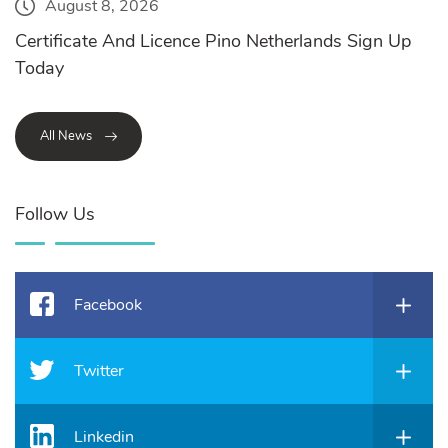
August 8, 2026
Certificate And Licence Pino Netherlands Sign Up
Today
All News
Follow Us
Facebook
Twitter
Linkedin