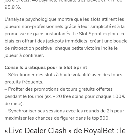
95,8 %.
L’analyse psychologique montre que les slots attirent les
joueurs non‑professionnels grâce à leur simplicité et à la
promesse de gains instantanés. Le Slot Sprint exploite ce
biais en offrant des jackpots immédiats, créant une boucle
de rétroaction positive : chaque petite victoire incite le
joueur à continuer.
Conseils pratiques pour le Slot Sprint
– Sélectionner des slots à haute volatilité avec des tours
gratuits fréquents.
– Profiter des promotions de tours gratuits offertes
pendant le tournoi (ex. + 20 free spins pour chaque 100 €
de mise).
– Synchroniser ses sessions avec les rounds de 2 h pour
maximiser les chances de figurer dans le top 500.
« Live Dealer Clash » de RoyalBet : le