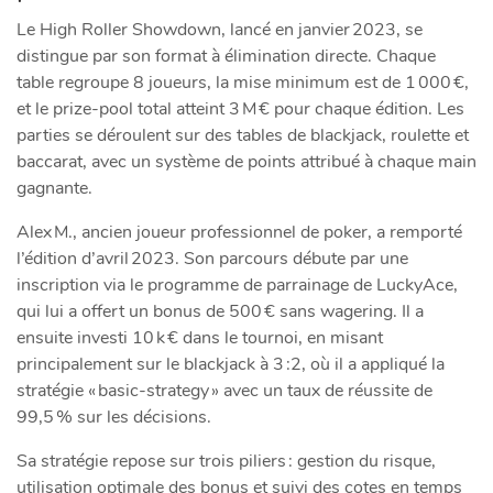
Le High Roller Showdown, lancé en janvier 2023, se
distingue par son format à élimination directe. Chaque
table regroupe 8 joueurs, la mise minimum est de 1 000 €,
et le prize‑pool total atteint 3 M € pour chaque édition. Les
parties se déroulent sur des tables de blackjack, roulette et
baccarat, avec un système de points attribué à chaque main
gagnante.
Alex M., ancien joueur professionnel de poker, a remporté
l’édition d’avril 2023. Son parcours débute par une
inscription via le programme de parrainage de LuckyAce,
qui lui a offert un bonus de 500 € sans wagering. Il a
ensuite investi 10 k € dans le tournoi, en misant
principalement sur le blackjack à 3 :2, où il a appliqué la
stratégie « basic‑strategy » avec un taux de réussite de
99,5 % sur les décisions.
Sa stratégie repose sur trois piliers : gestion du risque,
utilisation optimale des bonus et suivi des cotes en temps