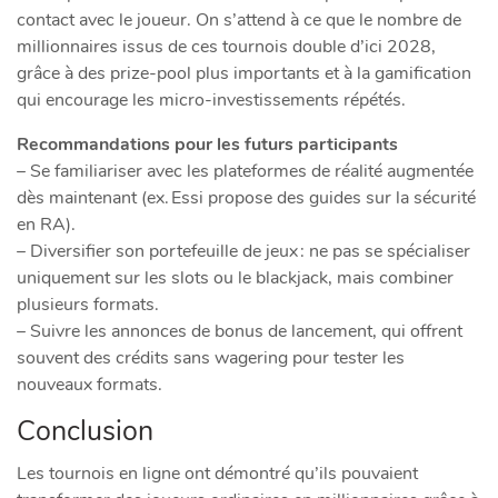
contact avec le joueur. On s’attend à ce que le nombre de
millionnaires issus de ces tournois double d’ici 2028,
grâce à des prize‑pool plus importants et à la gamification
qui encourage les micro‑investissements répétés.
Recommandations pour les futurs participants
– Se familiariser avec les plateformes de réalité augmentée
dès maintenant (ex. Essi propose des guides sur la sécurité
en RA).
– Diversifier son portefeuille de jeux : ne pas se spécialiser
uniquement sur les slots ou le blackjack, mais combiner
plusieurs formats.
– Suivre les annonces de bonus de lancement, qui offrent
souvent des crédits sans wagering pour tester les
nouveaux formats.
Conclusion
Les tournois en ligne ont démontré qu’ils pouvaient