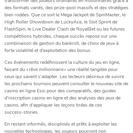
transformer des joueurs ordinaires en millionnaires grâce à
des formats variés, des prize‑pool massifs et des stratégies
bien rodées. Que ce soit le Mega Jackpot de SpinMaster, le
High Roller Showdown de LuckyAce, le Slot Sprint de
FlashSpin, le Live Dealer Clash de RoyalBet ou les futures
compétitions hybrides, chaque succès repose sur une
combinaison de gestion du bankroll, de choix de jeux à
forte volatilité et d’exploitation des bonus.
Ces événements redéfinissent la culture du jeu en ligne,
faisant du « rêve millionnaire » une réalité tangible pour
ceux qui savent s’adapter. Les lecteurs désireux de suivre
les prochains tournois peuvent consulter le nouveau site de
casino en ligne Essi pour des comparatifs, des guides
d’inscription casino en ligne et des analyses des jeux de
casino, afin d’appliquer les leçons tirées de ces
success‑stories.
En restant informés, disciplinés et prêts à exploiter les
nouvelles technologies, les joueurs pourront non