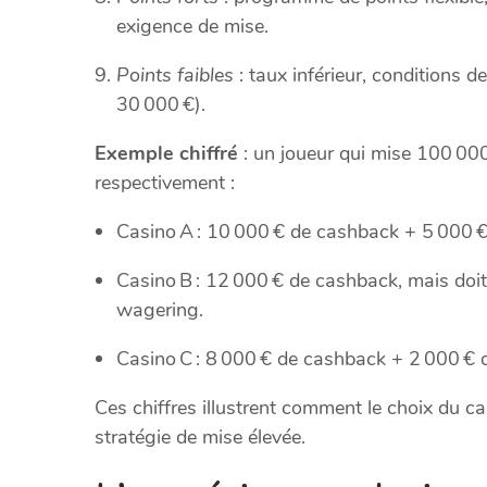
exigence de mise.
Points faibles
: taux inférieur, conditions 
30 000 €).
Exemple chiffré
: un joueur qui mise 100 000
respectivement :
Casino A : 10 000 € de cashback + 5 000 € 
Casino B : 12 000 € de cashback, mais doit
wagering.
Casino C : 8 000 € de cashback + 2 000 € de
Ces chiffres illustrent comment le choix du cas
stratégie de mise élevée.