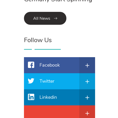
All News
Follow Us
Facebook
Twitter
Linkedin