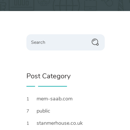
Search
Post Category
mem-saab.com
1
public
7
stanmerhouse.co.uk
1