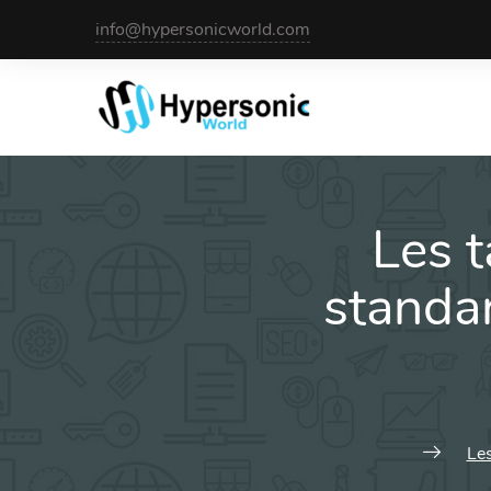
Skip
info@hypersonicworld.com
to
content
Les t
standa
Les