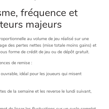
me, fréquence et
ateurs majeurs
portionnelle au volume de jeu réalisé sur une
age des pertes nettes (mise totale moins gains) et
us forme de crédit de jeu ou de dépôt gratuit.
ences de remise :
ouvrable, idéal pour les joueurs qui misent
es de la semaine et les reverse le lundi suivant,
rmet de lisser les fluctuations sur un cycle complet.