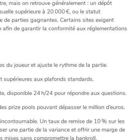
utre, mais on retrouve généralement : un dépôt
lle supérieure à 20 000 €, ou le statut
re de parties gagnantes. Certains sites exigent
e afin de garantir la conformité aux réglementations
s du joueur et ajuste le rythme de la partie.
t supérieures aux plafonds standards.
e, disponible 24 h/24 pour répondre aux questions.
des prize pools pouvant dépasser le million d’euros.
 incontournable. Un taux de remise de 10 % sur les
r une partie de la variance et offrir une marge de
 mises sans compromettre la bankroll.