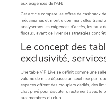
aux exigences de l’ANJ.
Cet article compare les offres de cashback de
mécanismes et montre comment elles transfor
analyserons les exigences d’accès, les taux d
fiscaux, avant de livrer des stratégies concr
Le concept des tabl
exclusivité, servic
Une table VIP Live se définit comme une salle
volume de mise dépasse un seuil fixé par l’op
espaces offrent des croupiers dédiés, des lim
chat privé pour discuter directement avec le p
aux membres du club.