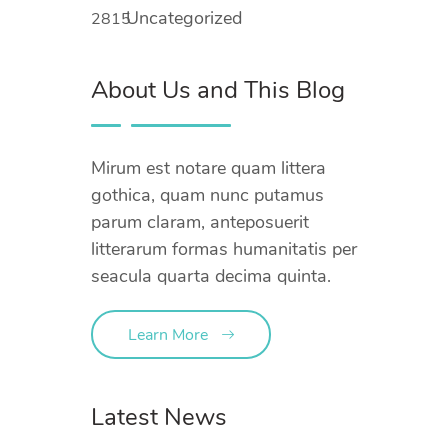
Uncategorized
2815
About Us and This Blog
Mirum est notare quam littera
gothica, quam nunc putamus
parum claram, anteposuerit
litterarum formas humanitatis per
seacula quarta decima quinta.
Learn More
Latest News