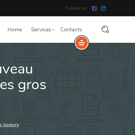
Follow us:
Home
Services
Contacts
ouveau
es gros
s joueurs