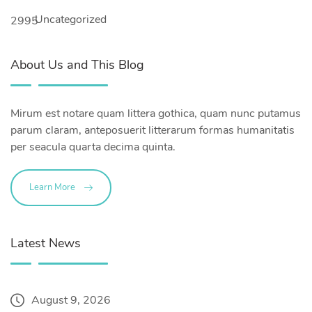
Uncategorized
2995
About Us and This Blog
Mirum est notare quam littera gothica, quam nunc putamus
parum claram, anteposuerit litterarum formas humanitatis
per seacula quarta decima quinta.
Learn More
Latest News
August 9, 2026