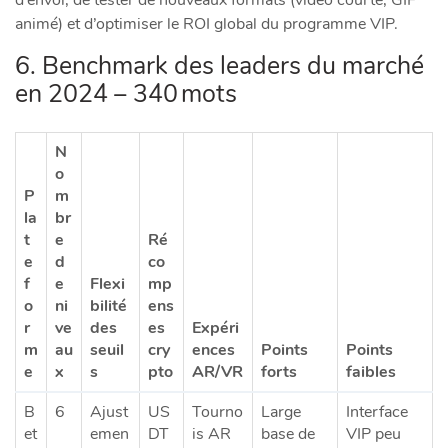
animé) et d’optimiser le ROI global du programme VIP.
6. Benchmark des leaders du marché
en 2024 – 340 mots
N
o
P
m
la
br
t
e
Ré
e
d
co
f
e
Flexi
mp
o
ni
bilité
ens
r
ve
des
es
Expéri
m
au
seuil
cry
ences
Points
Points
e
x
s
pto
AR/VR
forts
faibles
B
6
Ajust
US
Tourno
Large
Interface
et
emen
DT
is AR
base de
VIP peu