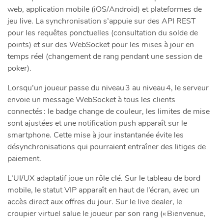
web, application mobile (iOS/Android) et plateformes de
jeu live. La synchronisation s’appuie sur des API REST
pour les requêtes ponctuelles (consultation du solde de
points) et sur des WebSocket pour les mises à jour en
temps réel (changement de rang pendant une session de
poker).
Lorsqu’un joueur passe du niveau 3 au niveau 4, le serveur
envoie un message WebSocket à tous les clients
connectés : le badge change de couleur, les limites de mise
sont ajustées et une notification push apparaît sur le
smartphone. Cette mise à jour instantanée évite les
désynchronisations qui pourraient entraîner des litiges de
paiement.
L’UI/UX adaptatif joue un rôle clé. Sur le tableau de bord
mobile, le statut VIP apparaît en haut de l’écran, avec un
accès direct aux offres du jour. Sur le live dealer, le
croupier virtuel salue le joueur par son rang (« Bienvenue,