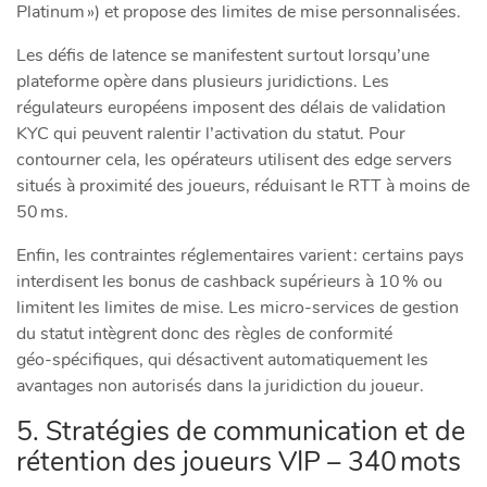
Platinum ») et propose des limites de mise personnalisées.
Les défis de latence se manifestent surtout lorsqu’une
plateforme opère dans plusieurs juridictions. Les
régulateurs européens imposent des délais de validation
KYC qui peuvent ralentir l’activation du statut. Pour
contourner cela, les opérateurs utilisent des edge servers
situés à proximité des joueurs, réduisant le RTT à moins de
50 ms.
Enfin, les contraintes réglementaires varient : certains pays
interdisent les bonus de cashback supérieurs à 10 % ou
limitent les limites de mise. Les micro‑services de gestion
du statut intègrent donc des règles de conformité
géo‑spécifiques, qui désactivent automatiquement les
avantages non autorisés dans la juridiction du joueur.
5. Stratégies de communication et de
rétention des joueurs VIP – 340 mots