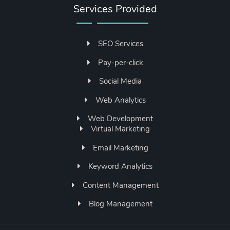
Services Provided
SEO Services
Pay-per-click
Social Media
Web Analytics
Web Development
Virtual Marketing
Email Marketing
Keyword Analytics
Content Management
Blog Management