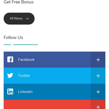
Get Free Bonus
All News
Follow Us
Facebook
Twitter
Linkedin