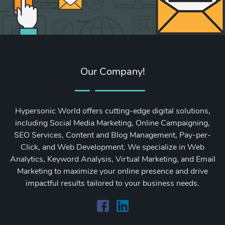
Our Company!
Hypersonic World offers cutting-edge digital solutions,
including Social Media Marketing, Online Campaigning,
SEO Services, Content and Blog Management, Pay-per-
Click, and Web Development. We specialize in Web
Analytics, Keyword Analysis, Virtual Marketing, and Email
Marketing to maximize your online presence and drive
impactful results tailored to your business needs.