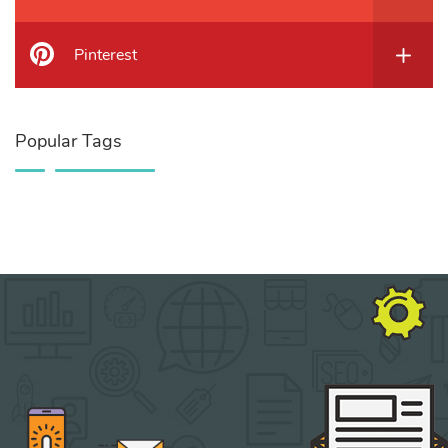
Pinterest
Popular Tags