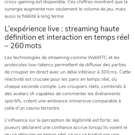
cross‑gaming est disponible. Ces chiffres montrent que la
synergie augmente non seulement le volume de jeu, mais
aussi la fidélité à long terme.
L’expérience live : streaming haute
définition et interaction en temps réel
– 260 mots
Les technologies de streaming comme WebRTC et les
protocoles low‑latency permettent de diffuser des parties
de croupier en direct avec un délai inférieur à 300 ms. Cette
réactivité est cruciale pour les paris en temps réel, où
chaque seconde compte. Les croupiers réels, combinés à
des avatars IA capables de commenter les événements
sportifs, créent une ambiance immersive comparable à
celle d’un casino terrestre.
L’influence sur la perception de légitimité est forte : les
joueurs déclarent une confiance accrue lorsqu’ils voient le
jeu se dérouler en temps réel, ce qui se traduit par une