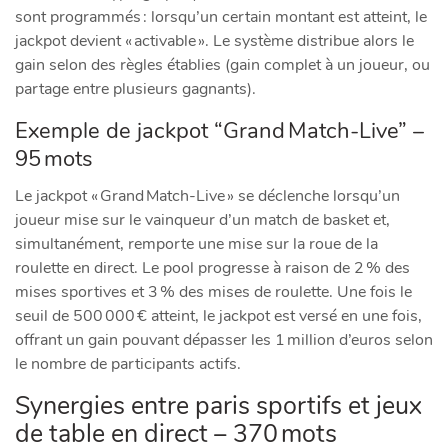
sont programmés : lorsqu’un certain montant est atteint, le
jackpot devient « activable ». Le système distribue alors le
gain selon des règles établies (gain complet à un joueur, ou
partage entre plusieurs gagnants).
Exemple de jackpot “Grand Match‑Live” –
95 mots
Le jackpot « Grand Match‑Live » se déclenche lorsqu’un
joueur mise sur le vainqueur d’un match de basket et,
simultanément, remporte une mise sur la roue de la
roulette en direct. Le pool progresse à raison de 2 % des
mises sportives et 3 % des mises de roulette. Une fois le
seuil de 500 000 € atteint, le jackpot est versé en une fois,
offrant un gain pouvant dépasser les 1 million d’euros selon
le nombre de participants actifs.
Synergies entre paris sportifs et jeux
de table en direct – 370 mots