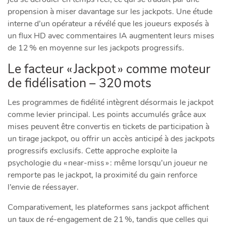
propension à miser davantage sur les jackpots. Une étude
interne d’un opérateur a révélé que les joueurs exposés à
un flux HD avec commentaires IA augmentent leurs mises
de 12 % en moyenne sur les jackpots progressifs.
Le facteur « Jackpot » comme moteur
de fidélisation – 320 mots
Les programmes de fidélité intègrent désormais le jackpot
comme levier principal. Les points accumulés grâce aux
mises peuvent être convertis en tickets de participation à
un tirage jackpot, ou offrir un accès anticipé à des jackpots
progressifs exclusifs. Cette approche exploite la
psychologie du « near‑miss » : même lorsqu’un joueur ne
remporte pas le jackpot, la proximité du gain renforce
l’envie de réessayer.
Comparativement, les plateformes sans jackpot affichent
un taux de ré‑engagement de 21 %, tandis que celles qui