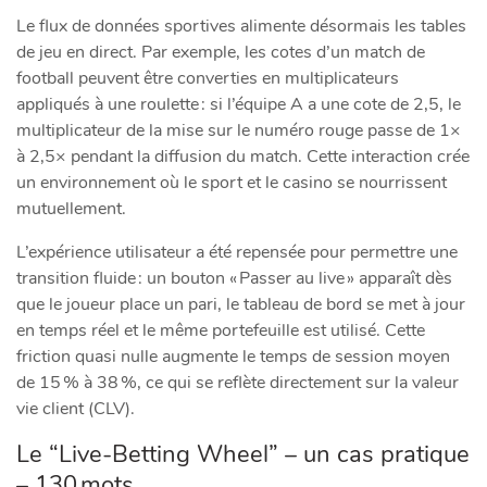
Le flux de données sportives alimente désormais les tables
de jeu en direct. Par exemple, les cotes d’un match de
football peuvent être converties en multiplicateurs
appliqués à une roulette : si l’équipe A a une cote de 2,5, le
multiplicateur de la mise sur le numéro rouge passe de 1×
à 2,5× pendant la diffusion du match. Cette interaction crée
un environnement où le sport et le casino se nourrissent
mutuellement.
L’expérience utilisateur a été repensée pour permettre une
transition fluide : un bouton « Passer au live » apparaît dès
que le joueur place un pari, le tableau de bord se met à jour
en temps réel et le même portefeuille est utilisé. Cette
friction quasi nulle augmente le temps de session moyen
de 15 % à 38 %, ce qui se reflète directement sur la valeur
vie client (CLV).
Le “Live‑Betting Wheel” – un cas pratique
– 130 mots