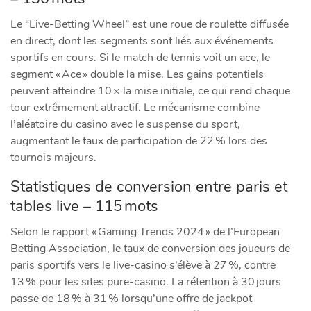
Le “Live‑Betting Wheel” est une roue de roulette diffusée
en direct, dont les segments sont liés aux événements
sportifs en cours. Si le match de tennis voit un ace, le
segment « Ace » double la mise. Les gains potentiels
peuvent atteindre 10 × la mise initiale, ce qui rend chaque
tour extrêmement attractif. Le mécanisme combine
l’aléatoire du casino avec le suspense du sport,
augmentant le taux de participation de 22 % lors des
tournois majeurs.
Statistiques de conversion entre paris et
tables live – 115 mots
Selon le rapport « Gaming Trends 2024 » de l’European
Betting Association, le taux de conversion des joueurs de
paris sportifs vers le live‑casino s’élève à 27 %, contre
13 % pour les sites pure‑casino. La rétention à 30 jours
passe de 18 % à 31 % lorsqu’une offre de jackpot