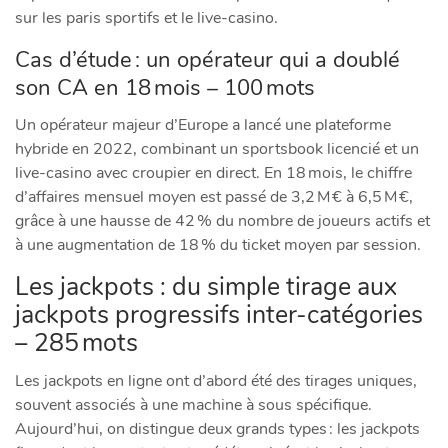
sur les paris sportifs et le live‑casino.
Cas d’étude : un opérateur qui a doublé
son CA en 18 mois – 100 mots
Un opérateur majeur d’Europe a lancé une plateforme
hybride en 2022, combinant un sportsbook licencié et un
live‑casino avec croupier en direct. En 18 mois, le chiffre
d’affaires mensuel moyen est passé de 3,2 M € à 6,5 M €,
grâce à une hausse de 42 % du nombre de joueurs actifs et
à une augmentation de 18 % du ticket moyen par session.
Les jackpots : du simple tirage aux
jackpots progressifs inter‑catégories
– 285 mots
Les jackpots en ligne ont d’abord été des tirages uniques,
souvent associés à une machine à sous spécifique.
Aujourd’hui, on distingue deux grands types : les jackpots