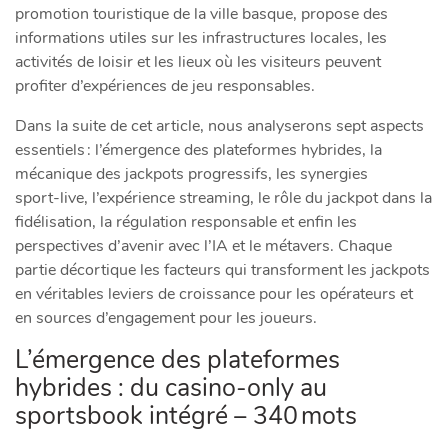
promotion touristique de la ville basque, propose des
informations utiles sur les infrastructures locales, les
activités de loisir et les lieux où les visiteurs peuvent
profiter d’expériences de jeu responsables.
Dans la suite de cet article, nous analyserons sept aspects
essentiels : l’émergence des plateformes hybrides, la
mécanique des jackpots progressifs, les synergies
sport‑live, l’expérience streaming, le rôle du jackpot dans la
fidélisation, la régulation responsable et enfin les
perspectives d’avenir avec l’IA et le métavers. Chaque
partie décortique les facteurs qui transforment les jackpots
en véritables leviers de croissance pour les opérateurs et
en sources d’engagement pour les joueurs.
L’émergence des plateformes
hybrides : du casino‑only au
sportsbook intégré – 340 mots