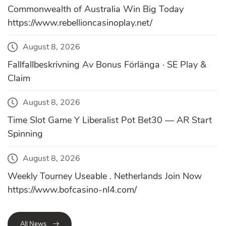
Commonwealth of Australia Win Big Today
https://www.rebellioncasinoplay.net/
August 8, 2026
Fallfallbeskrivning Av Bonus Förlänga · SE Play &
Claim
August 8, 2026
Time Slot Game Y Liberalist Pot Bet30 — AR Start
Spinning
August 8, 2026
Weekly Tourney Useable . Netherlands Join Now
https://www.bofcasino-nl4.com/
All News