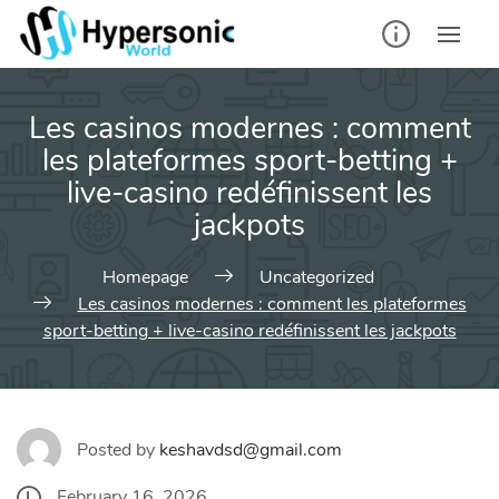
Skip
to
content
Les casinos modernes : comment
les plateformes sport‑betting +
live‑casino redéfinissent les
jackpots
Homepage
Uncategorized
Les casinos modernes : comment les plateformes
sport‑betting + live‑casino redéfinissent les jackpots
Posted by
keshavdsd@gmail.com
February 16, 2026