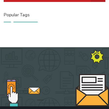
Popular Tags