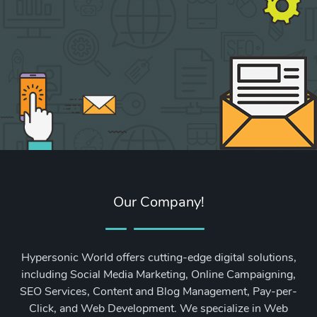
Our Company!
Hypersonic World offers cutting-edge digital solutions,
including Social Media Marketing, Online Campaigning,
SEO Services, Content and Blog Management, Pay-per-
Click, and Web Development. We specialize in Web