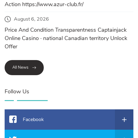
Action https://www.azur-club.fr/
August 6, 2026
Price And Condition Transparentness Captainjack
Online Casino · national Canadian territory Unlock
Offer
All News
Follow Us
Facebook