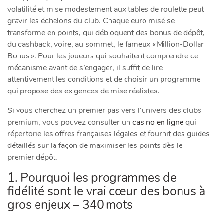
volatilité et mise modestement aux tables de roulette peut
gravir les échelons du club. Chaque euro misé se
transforme en points, qui débloquent des bonus de dépôt,
du cashback, voire, au sommet, le fameux « Million‑Dollar
Bonus ». Pour les joueurs qui souhaitent comprendre ce
mécanisme avant de s’engager, il suffit de lire
attentivement les conditions et de choisir un programme
qui propose des exigences de mise réalistes.
Si vous cherchez un premier pas vers l’univers des clubs
premium, vous pouvez consulter un
casino en ligne
qui
répertorie les offres françaises légales et fournit des guides
détaillés sur la façon de maximiser les points dès le
premier dépôt.
1. Pourquoi les programmes de
fidélité sont le vrai cœur des bonus à
gros enjeux – 340 mots