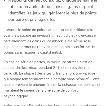
Rapports de jeu
: consultez chaque semaine le
tableau récapitulatif des mises, gains et points.
Identifiez les jeux qui génèrent le plus de points
par euro et privilégiez‑les.
Lorsque le solde de points atteint un seuil critique (ex. :
avant le passage au niveau 3), il est judicieux d’encaisser
partiellement les gains du cashback. Cela sécurise le
capital et permet de réinvestir les points sous forme de
bonus sans risquer le capital initial.
En cas de série de pertes, la meilleure stratégie est de
suspendre les mises pendant 24 h et de réévaluer la
bankroll. La plupart des sites offrent la fonction « pause »
qui bloque temporairement le compte sans pénalité. Cette
pause prévient le phénomène de la « chasse aux pertes » et
maintient le joueur dans une zone de confort
psychologique.
Enfin, gardez à l’esprit que les bonus de dépôt sont soumis