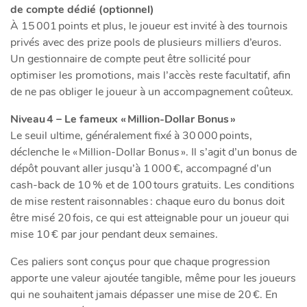
de compte dédié (optionnel)
À 15 001 points et plus, le joueur est invité à des tournois
privés avec des prize pools de plusieurs milliers d’euros.
Un gestionnaire de compte peut être sollicité pour
optimiser les promotions, mais l’accès reste facultatif, afin
de ne pas obliger le joueur à un accompagnement coûteux.
Niveau 4 – Le fameux « Million‑Dollar Bonus »
Le seuil ultime, généralement fixé à 30 000 points,
déclenche le « Million‑Dollar Bonus ». Il s’agit d’un bonus de
dépôt pouvant aller jusqu’à 1 000 €, accompagné d’un
cash‑back de 10 % et de 100 tours gratuits. Les conditions
de mise restent raisonnables : chaque euro du bonus doit
être misé 20 fois, ce qui est atteignable pour un joueur qui
mise 10 € par jour pendant deux semaines.
Ces paliers sont conçus pour que chaque progression
apporte une valeur ajoutée tangible, même pour les joueurs
qui ne souhaitent jamais dépasser une mise de 20 €. En