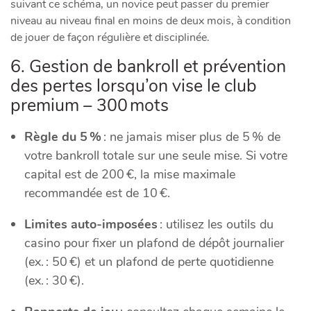
suivant ce schéma, un novice peut passer du premier
niveau au niveau final en moins de deux mois, à condition
de jouer de façon régulière et disciplinée.
6. Gestion de bankroll et prévention
des pertes lorsqu’on vise le club
premium – 300 mots
Règle du 5 %
: ne jamais miser plus de 5 % de
votre bankroll totale sur une seule mise. Si votre
capital est de 200 €, la mise maximale
recommandée est de 10 €.
Limites auto‑imposées
: utilisez les outils du
casino pour fixer un plafond de dépôt journalier
(ex. : 50 €) et un plafond de perte quotidienne
(ex. : 30 €).