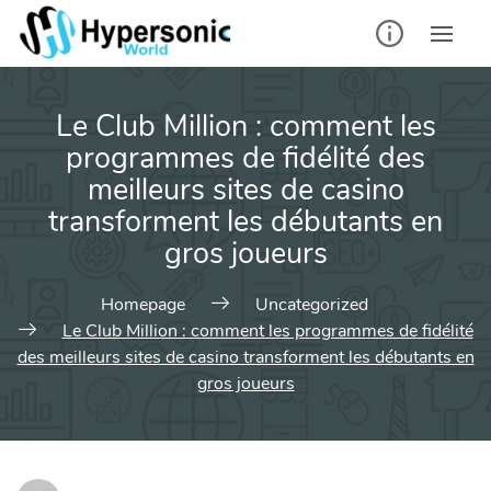
Skip
to
content
Le Club Million : comment les
programmes de fidélité des
meilleurs sites de casino
transforment les débutants en
gros joueurs
Homepage
Uncategorized
Le Club Million : comment les programmes de fidélité
des meilleurs sites de casino transforment les débutants en
gros joueurs