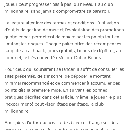
joueur peut progresser pas à pas, du niveau 1 au club
millionnaire, sans jamais compromettre sa bankroll.
La lecture attentive des termes et conditions, l’utilisation
d’outils de gestion de mise et l’exploitation des promotions
quotidiennes permettent de maximiser les points tout en
limitant les risques. Chaque palier offre des récompenses
tangibles : cashback, tours gratuits, bonus de dépôt et, au
sommet, le très convoité « Million‑Dollar Bonus ».
Pour ceux qui souhaitent se lancer, il suffit de consulter les
sites présentés, de s’inscrire, de déposer le montant
minimal recommandé et de commencer à accumuler des
points dès la première mise. En suivant les bonnes
pratiques décrites dans cet article, même le joueur le plus
inexpérimenté peut viser, étape par étape, le club
millionnaire.
Pour plus d’informations sur les licences françaises, les
exigences de mise et les guides de jeu responsable, les