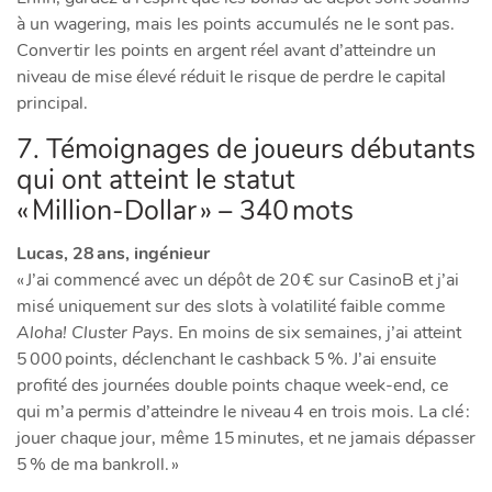
à un wagering, mais les points accumulés ne le sont pas.
Convertir les points en argent réel avant d’atteindre un
niveau de mise élevé réduit le risque de perdre le capital
principal.
7. Témoignages de joueurs débutants
qui ont atteint le statut
« Million‑Dollar » – 340 mots
Lucas, 28 ans, ingénieur
« J’ai commencé avec un dépôt de 20 € sur CasinoB et j’ai
misé uniquement sur des slots à volatilité faible comme
Aloha! Cluster Pays
. En moins de six semaines, j’ai atteint
5 000 points, déclenchant le cashback 5 %. J’ai ensuite
profité des journées double points chaque week‑end, ce
qui m’a permis d’atteindre le niveau 4 en trois mois. La clé :
jouer chaque jour, même 15 minutes, et ne jamais dépasser
5 % de ma bankroll. »