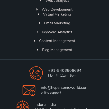
Web Analytics
Web Development
Virtual Marketing
Email Marketing
Keyword Analytics
Content Management
Blog Management
+91-9406606694
Mon-Fri 11am-5pm
info@hypersonicworld.com
online support
Indore, India