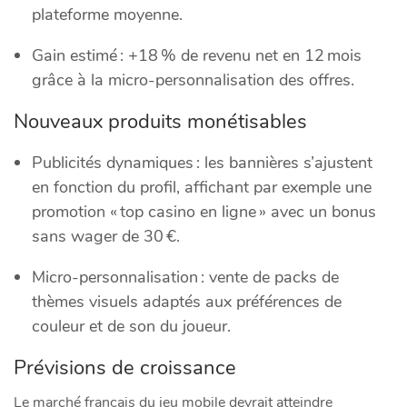
plateforme moyenne.
Gain estimé : +18 % de revenu net en 12 mois
grâce à la micro‑personnalisation des offres.
Nouveaux produits monétisables
Publicités dynamiques : les bannières s’ajustent
en fonction du profil, affichant par exemple une
promotion « top casino en ligne » avec un bonus
sans wager de 30 €.
Micro‑personnalisation : vente de packs de
thèmes visuels adaptés aux préférences de
couleur et de son du joueur.
Prévisions de croissance
Le marché français du jeu mobile devrait atteindre