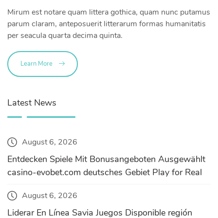
Mirum est notare quam littera gothica, quam nunc putamus
parum claram, anteposuerit litterarum formas humanitatis
per seacula quarta decima quinta.
Learn More
Latest News
August 6, 2026
Entdecken Spiele Mit Bonusangeboten Ausgewählt
casino-evobet.com deutsches Gebiet Play for Real
August 6, 2026
Liderar En Línea Savia Juegos Disponible región