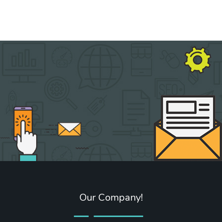
Our Company!