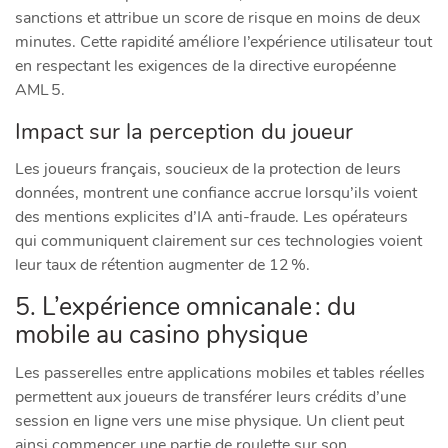
sanctions et attribue un score de risque en moins de deux
minutes. Cette rapidité améliore l’expérience utilisateur tout
en respectant les exigences de la directive européenne
AML 5.
Impact sur la perception du joueur
Les joueurs français, soucieux de la protection de leurs
données, montrent une confiance accrue lorsqu’ils voient
des mentions explicites d’IA anti‑fraude. Les opérateurs
qui communiquent clairement sur ces technologies voient
leur taux de rétention augmenter de 12 %.
5. L’expérience omnicanale : du
mobile au casino physique
Les passerelles entre applications mobiles et tables réelles
permettent aux joueurs de transférer leurs crédits d’une
session en ligne vers une mise physique. Un client peut
ainsi commencer une partie de roulette sur son