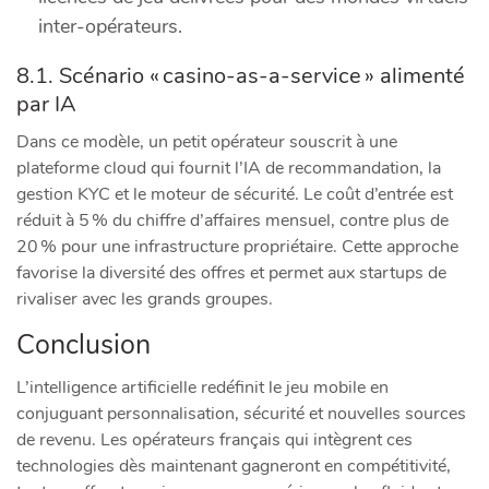
inter‑opérateurs.
8.1. Scénario « casino‑as‑a‑service » alimenté
par IA
Dans ce modèle, un petit opérateur souscrit à une
plateforme cloud qui fournit l’IA de recommandation, la
gestion KYC et le moteur de sécurité. Le coût d’entrée est
réduit à 5 % du chiffre d’affaires mensuel, contre plus de
20 % pour une infrastructure propriétaire. Cette approche
favorise la diversité des offres et permet aux startups de
rivaliser avec les grands groupes.
Conclusion
L’intelligence artificielle redéfinit le jeu mobile en
conjuguant personnalisation, sécurité et nouvelles sources
de revenu. Les opérateurs français qui intègrent ces
technologies dès maintenant gagneront en compétitivité,