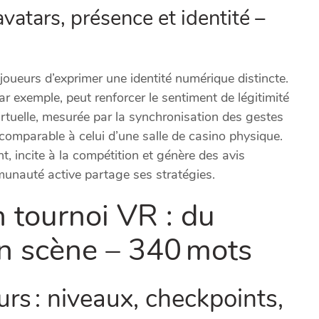
vatars, présence et identité –
oueurs d’exprimer une identité numérique distincte.
r exemple, peut renforcer le sentiment de légitimité
rtuelle, mesurée par la synchronisation des gestes
l comparable à celui d’une salle de casino physique.
, incite à la compétition et génère des avis
munauté active partage ses stratégies.
n tournoi VR : du
en scène – 340 mots
rs : niveaux, checkpoints,