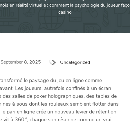
rnois en réalité virtuelle : comment la psychologie du joueur faç
casino
September 8, 2025
Uncategorized
 transformé le paysage du jeu en ligne comme
avant. Les joueurs, autrefois confinés à un écran
 des salles de poker holographiques, des tables de
hines à sous dont les rouleaux semblent flotter dans
 le pari en ligne crée un nouveau levier de rétention
se vit à 360 °, chaque son résonne comme un vrai