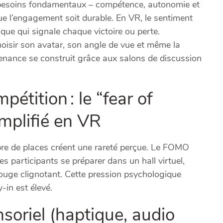
is besoins fondamentaux – compétence, autonomie et
ue l’engagement soit durable. En VR, le sentiment
que qui signale chaque victoire ou perte.
hoisir son avatar, son angle de vue et même la
tenance se construit grâce aux salons de discussion
pétition : le “fear of
mplifié en VR
bre de places créent une rareté perçue. Le FOMO
res participants se préparer dans un hall virtuel,
 rouge clignotant. Cette pression psychologique
‑in est élevé.
soriel (haptique, audio