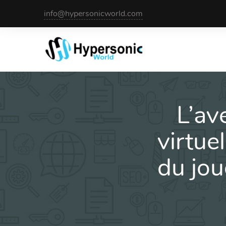
Skip
info@hypersonicworld.com
to
content
L’av
virtue
du jou