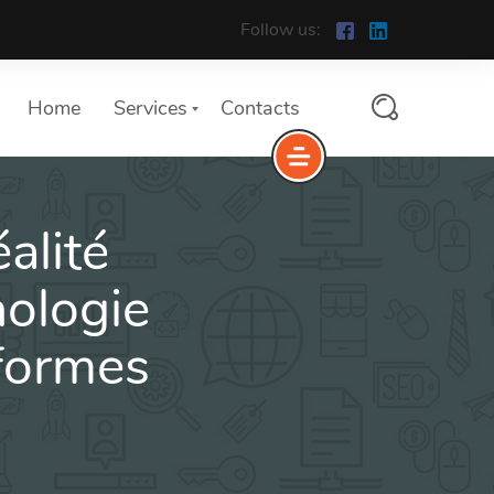
Follow us:
Home
Services
Contacts
alité
hologie
eformes