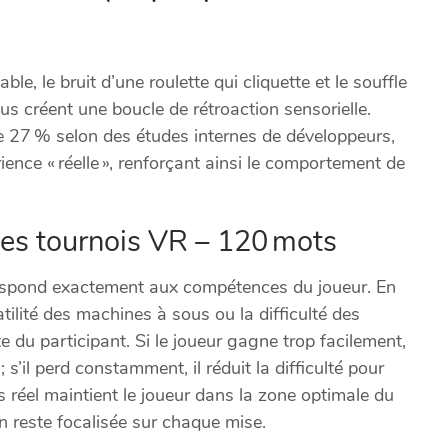
able, le bruit d’une roulette qui cliquette et le souffle
us créent une boucle de rétroaction sensorielle.
e 27 % selon des études internes de développeurs,
ience « réelle », renforçant ainsi le comportement de
s les tournois VR – 120 mots
rrespond exactement aux compétences du joueur. En
tilité des machines à sous ou la difficulté des
 du participant. Si le joueur gagne trop facilement,
’il perd constamment, il réduit la difficulté pour
ps réel maintient le joueur dans la zone optimale du
on reste focalisée sur chaque mise.