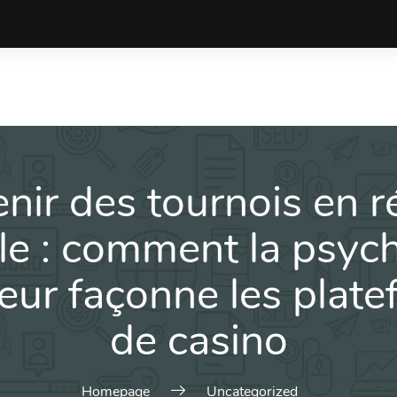
enir des tournois en ré
lle : comment la psyc
eur façonne les plat
de casino
Homepage
Uncategorized