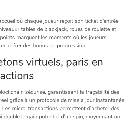
ccueil où chaque joueur reçoit son ticket d’entrée
iveaux : tables de blackjack, roues de roulette et
kpoints marquent les moments où les joueurs
récupérer des bonus de progression.
tons virtuels, paris en
sactions
lockchain sécurisé, garantissant la traçabilité des
 réel grâce à un protocole de mise à jour instantanée
s. Les micro‑transactions permettent d’acheter des
i double le gain potentiel d’un spin, moyennant un