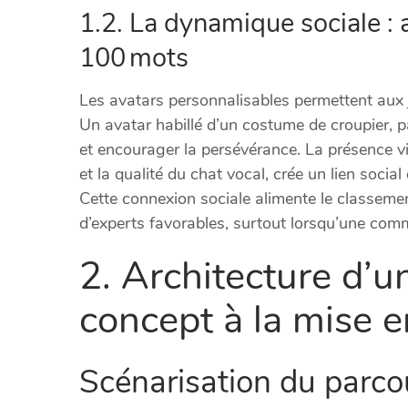
1.2. La dynamique sociale : a
100 mots
Les avatars personnalisables permettent aux j
Un avatar habillé d’un costume de croupier, pa
et encourager la persévérance. La présence vi
et la qualité du chat vocal, crée un lien socia
Cette connexion sociale alimente le classement
d’experts favorables, surtout lorsqu’une com
2. Architecture d’u
concept à la mise 
Scénarisation du parcou