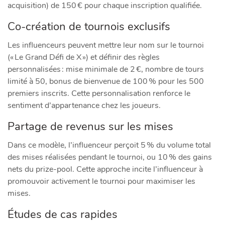
acquisition) de 150 € pour chaque inscription qualifiée.
Co‑création de tournois exclusifs
Les influenceurs peuvent mettre leur nom sur le tournoi
(« Le Grand Défi de X ») et définir des règles
personnalisées : mise minimale de 2 €, nombre de tours
limité à 50, bonus de bienvenue de 100 % pour les 500
premiers inscrits. Cette personnalisation renforce le
sentiment d’appartenance chez les joueurs.
Partage de revenus sur les mises
Dans ce modèle, l’influenceur perçoit 5 % du volume total
des mises réalisées pendant le tournoi, ou 10 % des gains
nets du prize‑pool. Cette approche incite l’influenceur à
promouvoir activement le tournoi pour maximiser les
mises.
Études de cas rapides