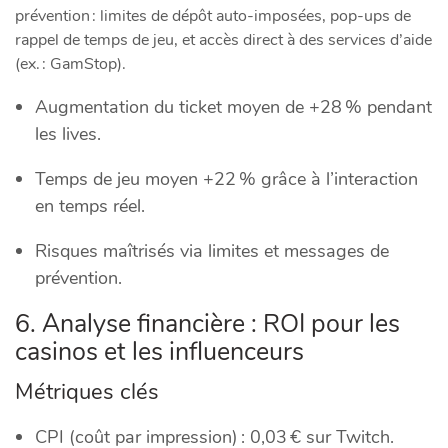
prévention : limites de dépôt auto‑imposées, pop‑ups de
rappel de temps de jeu, et accès direct à des services d’aide
(ex. : GamStop).
Augmentation du ticket moyen de +28 % pendant
les lives.
Temps de jeu moyen +22 % grâce à l’interaction
en temps réel.
Risques maîtrisés via limites et messages de
prévention.
6. Analyse financière : ROI pour les
casinos et les influenceurs
Métriques clés
CPI (coût par impression) : 0,03 € sur Twitch.