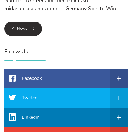
Number 102 Persönlichen Point An.
midasluckcasinos.com — Germany Spin to Win
All News
Follow Us
Facebook
Twitter
Linkedin