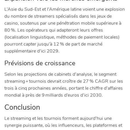
L’Asie du Sud‑Est et l’Amérique latine voient une explosion
du nombre de streamers spécialisés dans les jeux de
casino, soutenus par une pénétration mobile supérieure à
80 %. Les opérateurs qui adapteront leurs offres
(localisation linguistique, méthodes de paiement locales)
pourront capter jusqu’à 12 % de part de marché
supplémentaire d’ici 2029.
Prévisions de croissance
Selon les projections de cabinets d’analyse, le segment
streaming + tournois devrait croître de 27 % CAGR sur les
trois à cinq prochaines années, portant le chiffre d’affaires
mondial à près de 9 milliards d’euros d’ici 2030.
Conclusion
Le streaming et les tournois forment aujourd’hui une
synergie puissante, où les influenceurs, les plateformes et