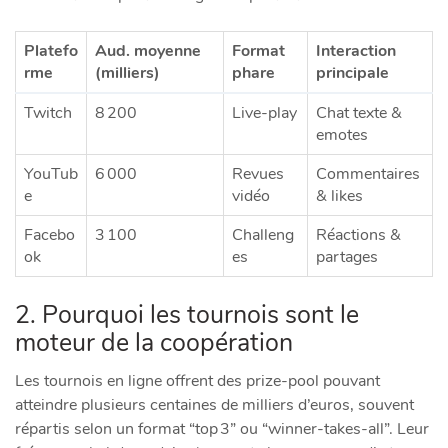
Platefo
Aud. moyenne
Format
Interaction
rme
(milliers)
phare
principale
Twitch
8 200
Live‑play
Chat texte &
emotes
YouTub
6 000
Revues
Commentaires
e
vidéo
& likes
Facebo
3 100
Challeng
Réactions &
ok
es
partages
2. Pourquoi les tournois sont le
moteur de la coopération
Les tournois en ligne offrent des prize‑pool pouvant
atteindre plusieurs centaines de milliers d’euros, souvent
répartis selon un format “top 3” ou “winner‑takes‑all”. Leur