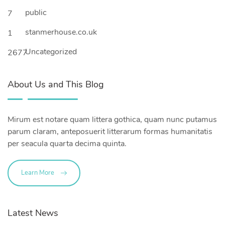
public
7
stanmerhouse.co.uk
1
Uncategorized
2677
About Us and This Blog
Mirum est notare quam littera gothica, quam nunc putamus
parum claram, anteposuerit litterarum formas humanitatis
per seacula quarta decima quinta.
Learn More
Latest News