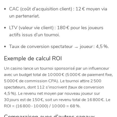
CAC (coût d’acquisition client) : 12 € moyen via
un partenariat.
LTV (valeur vie client) : 180 € pour les joueurs
actifs issus d’un tournoi.
Taux de conversion spectateur → joueur : 4,5 %.
Exemple de calcul ROI
Un casino lance un tournoi sponsorisé par un influenceur
avec un budget total de 10 000 € (5 000 € de paiement fixe,
5 000 € de commission CPA). Le tournoi attire 2 500
spectateurs, dont 112 s’inscrivent (taux de conversion
4,5 %). Le revenu net moyen par nouveau joueur sur
30 jours est de 150 €, soit un revenu total de 16 800 €. Le
ROI = (16 800 - 10 000) / 10 000 = 68 %.
Comparaison avec d’autres canaux