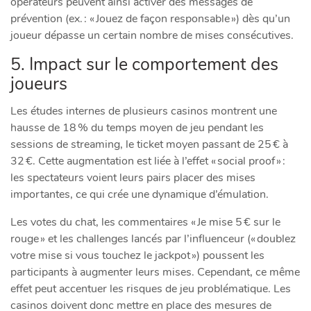
opérateurs peuvent ainsi activer des messages de
prévention (ex. : « Jouez de façon responsable ») dès qu’un
joueur dépasse un certain nombre de mises consécutives.
5. Impact sur le comportement des
joueurs
Les études internes de plusieurs casinos montrent une
hausse de 18 % du temps moyen de jeu pendant les
sessions de streaming, le ticket moyen passant de 25 € à
32 €. Cette augmentation est liée à l’effet « social proof » :
les spectateurs voient leurs pairs placer des mises
importantes, ce qui crée une dynamique d’émulation.
Les votes du chat, les commentaires « Je mise 5 € sur le
rouge » et les challenges lancés par l’influenceur (« doublez
votre mise si vous touchez le jackpot ») poussent les
participants à augmenter leurs mises. Cependant, ce même
effet peut accentuer les risques de jeu problématique. Les
casinos doivent donc mettre en place des mesures de