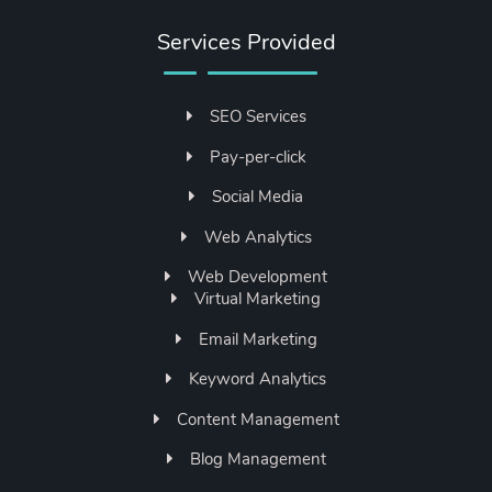
Services Provided
SEO Services
Pay-per-click
Social Media
Web Analytics
Web Development
Virtual Marketing
Email Marketing
Keyword Analytics
Content Management
Blog Management