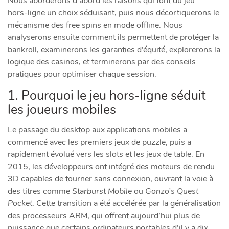
Nous aborderons d’abord les raisons qui font du jeu
hors‑ligne un choix séduisant, puis nous décortiquerons le
mécanisme des free spins en mode offline. Nous
analyserons ensuite comment ils permettent de protéger la
bankroll, examinerons les garanties d’équité, explorerons la
logique des casinos, et terminerons par des conseils
pratiques pour optimiser chaque session.
1. Pourquoi le jeu hors‑ligne séduit
les joueurs mobiles
Le passage du desktop aux applications mobiles a
commencé avec les premiers jeux de puzzle, puis a
rapidement évolué vers les slots et les jeux de table. En
2015, les développeurs ont intégré des moteurs de rendu
3D capables de tourner sans connexion, ouvrant la voie à
des titres comme
Starburst Mobile
ou
Gonzo’s Quest
Pocket
. Cette transition a été accélérée par la généralisation
des processeurs ARM, qui offrent aujourd’hui plus de
puissance que certains ordinateurs portables d’il y a dix