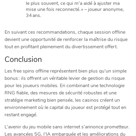
le plus souvent, ce qui m’a aidé à ajuster ma
mise une fois reconnecté. » – joueur anonyme,
34 ans.
En suivant ces recommandations, chaque session offline
devient une opportunité de renforcer la maîtrise du risque
tout en profitant pleinement du divertissement offert.
Conclusion
Les free spins offline représentent bien plus qu’un simple
bonus : ils offrent un véritable levier de gestion du risque
pour les joueurs mobiles. En combinant une technologie
RNG fiable, des mesures de sécurité robustes et une
stratégie marketing bien pensée, les casinos créent un
environnement où le capital du joueur est protégé tout en
restant engagé.
L’avenir du jeu mobile sans internet s’annonce prometteur.
Les avancées 5G, l’IA embarquée et les améliorations du