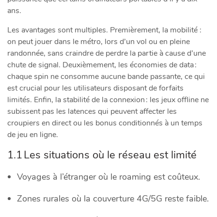
ans.
Les avantages sont multiples. Premièrement, la mobilité :
on peut jouer dans le métro, lors d’un vol ou en pleine
randonnée, sans craindre de perdre la partie à cause d’une
chute de signal. Deuxièmement, les économies de data :
chaque spin ne consomme aucune bande passante, ce qui
est crucial pour les utilisateurs disposant de forfaits
limités. Enfin, la stabilité de la connexion : les jeux offline ne
subissent pas les latences qui peuvent affecter les
croupiers en direct ou les bonus conditionnés à un temps
de jeu en ligne.
1.1 Les situations où le réseau est limité
Voyages à l’étranger où le roaming est coûteux.
Zones rurales où la couverture 4G/5G reste faible.