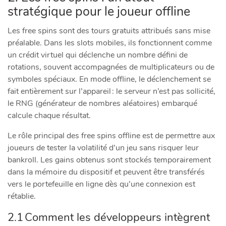
stratégique pour le joueur offline
Les free spins sont des tours gratuits attribués sans mise
préalable. Dans les slots mobiles, ils fonctionnent comme
un crédit virtuel qui déclenche un nombre défini de
rotations, souvent accompagnées de multiplicateurs ou de
symboles spéciaux. En mode offline, le déclenchement se
fait entièrement sur l’appareil : le serveur n’est pas sollicité,
le RNG (générateur de nombres aléatoires) embarqué
calcule chaque résultat.
Le rôle principal des free spins offline est de permettre aux
joueurs de tester la volatilité d’un jeu sans risquer leur
bankroll. Les gains obtenus sont stockés temporairement
dans la mémoire du dispositif et peuvent être transférés
vers le portefeuille en ligne dès qu’une connexion est
rétablie.
2.1 Comment les développeurs intègrent