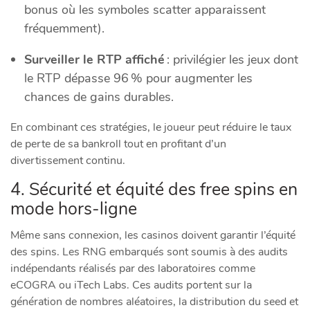
bonus où les symboles scatter apparaissent
fréquemment).
Surveiller le RTP affiché
: privilégier les jeux dont
le RTP dépasse 96 % pour augmenter les
chances de gains durables.
En combinant ces stratégies, le joueur peut réduire le taux
de perte de sa bankroll tout en profitant d’un
divertissement continu.
4. Sécurité et équité des free spins en
mode hors‑ligne
Même sans connexion, les casinos doivent garantir l’équité
des spins. Les RNG embarqués sont soumis à des audits
indépendants réalisés par des laboratoires comme
eCOGRA ou iTech Labs. Ces audits portent sur la
génération de nombres aléatoires, la distribution du seed et