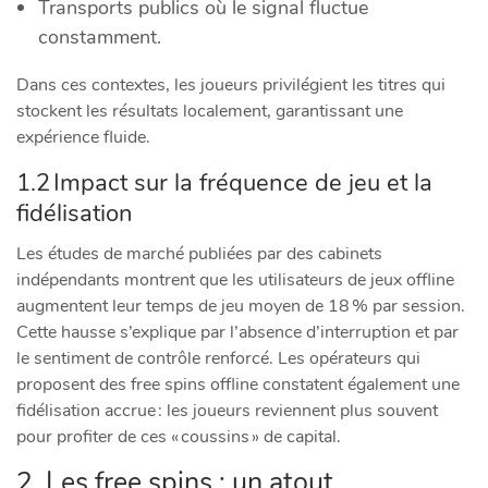
Transports publics où le signal fluctue
constamment.
Dans ces contextes, les joueurs privilégient les titres qui
stockent les résultats localement, garantissant une
expérience fluide.
1.2 Impact sur la fréquence de jeu et la
fidélisation
Les études de marché publiées par des cabinets
indépendants montrent que les utilisateurs de jeux offline
augmentent leur temps de jeu moyen de 18 % par session.
Cette hausse s’explique par l’absence d’interruption et par
le sentiment de contrôle renforcé. Les opérateurs qui
proposent des free spins offline constatent également une
fidélisation accrue : les joueurs reviennent plus souvent
pour profiter de ces « coussins » de capital.
2. Les free spins : un atout