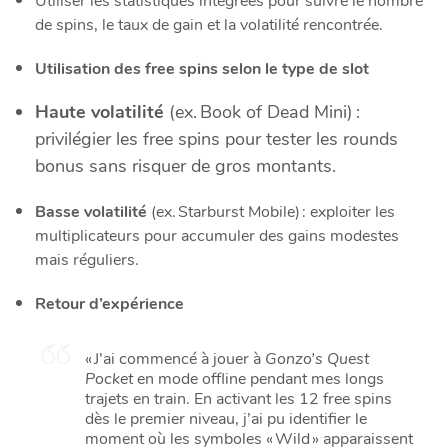
Utiliser les statistiques intégrées pour suivre le nombre
de spins, le taux de gain et la volatilité rencontrée.
Utilisation des free spins selon le type de slot
Haute volatilité
(ex. Book of Dead Mini) :
privilégier les free spins pour tester les rounds
bonus sans risquer de gros montants.
Basse volatilité
(ex. Starburst Mobile) : exploiter les
multiplicateurs pour accumuler des gains modestes
mais réguliers.
Retour d’expérience
« J’ai commencé à jouer à
Gonzo’s Quest
Pocket
en mode offline pendant mes longs
trajets en train. En activant les 12 free spins
dès le premier niveau, j’ai pu identifier le
moment où les symboles « Wild » apparaissent