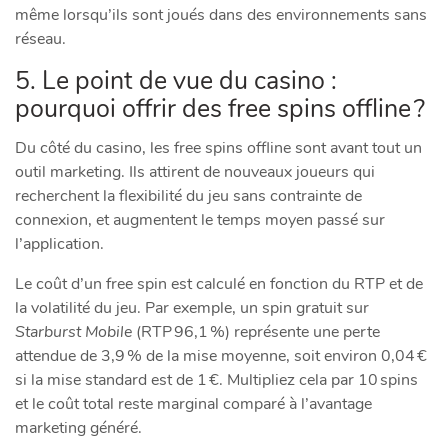
même lorsqu’ils sont joués dans des environnements sans
réseau.
5. Le point de vue du casino :
pourquoi offrir des free spins offline ?
Du côté du casino, les free spins offline sont avant tout un
outil marketing. Ils attirent de nouveaux joueurs qui
recherchent la flexibilité du jeu sans contrainte de
connexion, et augmentent le temps moyen passé sur
l’application.
Le coût d’un free spin est calculé en fonction du RTP et de
la volatilité du jeu. Par exemple, un spin gratuit sur
Starburst Mobile
(RTP 96,1 %) représente une perte
attendue de 3,9 % de la mise moyenne, soit environ 0,04 €
si la mise standard est de 1 €. Multipliez cela par 10 spins
et le coût total reste marginal comparé à l’avantage
marketing généré.