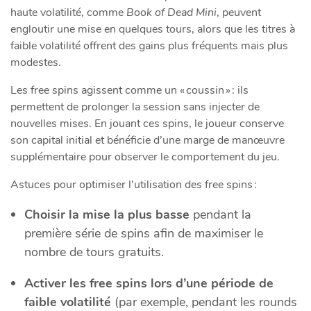
haute volatilité, comme
Book of Dead Mini
, peuvent
engloutir une mise en quelques tours, alors que les titres à
faible volatilité offrent des gains plus fréquents mais plus
modestes.
Les free spins agissent comme un « coussin » : ils
permettent de prolonger la session sans injecter de
nouvelles mises. En jouant ces spins, le joueur conserve
son capital initial et bénéficie d’une marge de manœuvre
supplémentaire pour observer le comportement du jeu.
Astuces pour optimiser l’utilisation des free spins :
Choisir la mise la plus basse
pendant la
première série de spins afin de maximiser le
nombre de tours gratuits.
Activer les free spins lors d’une période de
faible volatilité
(par exemple, pendant les rounds