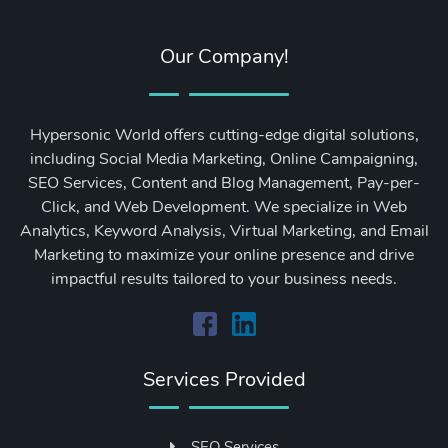
Our Company!
Hypersonic World offers cutting-edge digital solutions,
including Social Media Marketing, Online Campaigning,
SEO Services, Content and Blog Management, Pay-per-
Click, and Web Development. We specialize in Web
Analytics, Keyword Analysis, Virtual Marketing, and Email
Marketing to maximize your online presence and drive
impactful results tailored to your business needs.
Services Provided
SEO Services