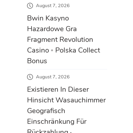
August 7, 2026
Bwin Kasyno
Hazardowe Gra
Fragment Revolution
Casino ◦ Polska Collect
Bonus
August 7, 2026
Existieren In Dieser
Hinsicht Wasauchimmer
Geografisch
Einschränkung Für
Rückzahlung ·