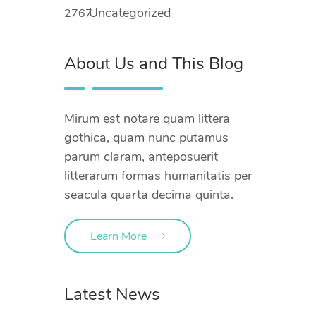
Uncategorized
2767
About Us and This Blog
Mirum est notare quam littera
gothica, quam nunc putamus
parum claram, anteposuerit
litterarum formas humanitatis per
seacula quarta decima quinta.
Learn More
Latest News