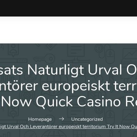
sats Naturligt Urval 
ntörer europeiskt terr
t Now Quick Casino 
Homepage
Uncategorized
ligt Urval Och Leverantörer europeiskt territorium Try It Now 