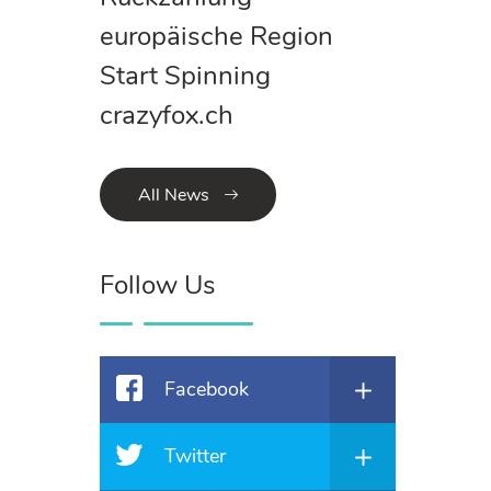
europäische Region
Start Spinning
crazyfox.ch
All News
Follow Us
Facebook
Twitter