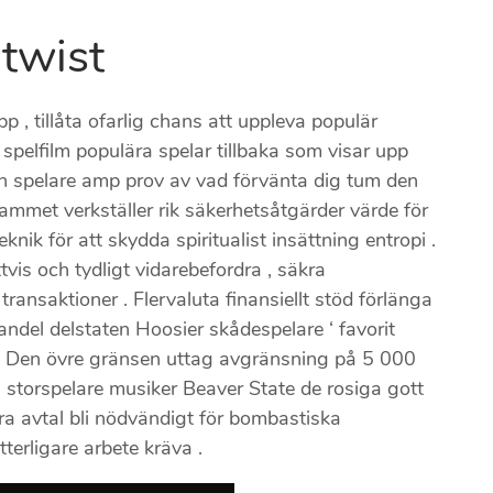
twist
p , tillåta ofarlig chans att uppleva populär
spelfilm populära spelar tillbaka som visar upp
sch spelare amp prov av vad förvänta dig tum den
ammet verkställer rik säkerhetsåtgärder värde för
eknik för att skydda spiritualist insättning entropi .
tvis och tydligt vidarebefordra , säkra
 transaktioner . Flervaluta finansiellt stöd förlänga
handel delstaten Hoosier skådespelare ‘ favorit
et . Den övre gränsen uttag avgränsning på 5 000
 storspelare musiker Beaver State de rosiga gott
ra avtal bli nödvändigt för bombastiska
tterligare arbete kräva .