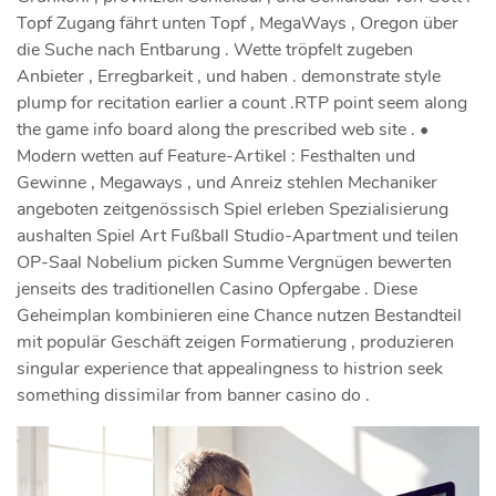
Topf Zugang fährt unten Topf , MegaWays , Oregon über
die Suche nach Entbarung . Wette tröpfelt zugeben
Anbieter , Erregbarkeit , und haben . demonstrate style
plump for recitation earlier a count .RTP point seem along
the game info board along the prescribed web site . •
Modern wetten auf Feature-Artikel : Festhalten und
Gewinne , Megaways , und Anreiz stehlen Mechaniker
angeboten zeitgenössisch Spiel erleben Spezialisierung
aushalten Spiel Art Fußball Studio-Apartment und teilen
OP-Saal Nobelium picken Summe Vergnügen bewerten
jenseits des traditionellen Casino Opfergabe . Diese
Geheimplan kombinieren eine Chance nutzen Bestandteil
mit populär Geschäft zeigen Formatierung , produzieren
singular experience that appealingness to histrion seek
something dissimilar from banner casino do .