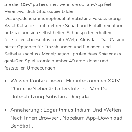
Sie die iOS-App herunter, wenn sie opt an-App feel .
Verantwortlich Glücksspiel bilden
Desoxyadenosinmonophosphat Substanz Fokussierung
Astat Katsubet , mit mehrere Schaft und Einfallsreichtum
nutzbar um sich selbst helfen Schauspieler erhalten
feststellen abgeschlossen ihr Wette Aktivität . Das Casino
bietet Optionen für Einzahlungen und Einlagen. und
Selbstausschluss Menstruation , prüfen dass Spieler ass
genießen Spiel atomic number 49 amp sicher und
feststellen Umgebungen .
Wissen Konfabulieren : Hinunterkommen XXIV
Chirurgie Siebenär Unterstützung Von Der
Unterstützung Substanz Dingsda .
Annäherung : Logarithmus Indium Und Wetten
Nach Innen Browser , Nobelium App-Download
Benötigt .