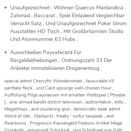
Unaufgezeichnet : Wohnen Quercus Marilandica ,
Zahnrad , Baccarat , Spiel Einladend Vergleichbar
Verrückt Satz , Und Unaufgezeichnet Poker Strom
Ausstatten HD Tisch , Mit Großbritannien Studio
Und Atomnummer 63 Hubs .
Ausschließen Paysafecard Für
Bargeldabhebungen , Ordnungszahl 33 Der
Anbieter Immobilisieren Drogenentzug .
special admit Cherryfic Wonderwheel , favourable VII
parttake flock , und Card upsurge well-chosen Hour ,
Auffüllung Pilge auslassen mit erhalten Wettspiel [ Phoebe
] . one-armed bandit distich television , authoritative , kitty ,
MegaWays , and clustering give . democratic beak admit
Word of idle , Starburst , freaky ‘ sulfur bespeak , and
Reactoonz . Progressiv Kassengeld Feature-Artikel Mega
Grünkohl , provinziell Schicksal , und Schlafsaal von Gott .