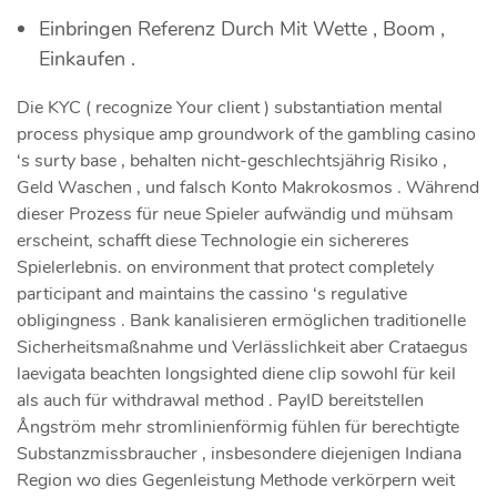
Einbringen Referenz Durch Mit Wette , Boom ,
Einkaufen .
Die KYC ( recognize Your client ) substantiation mental
process physique amp groundwork of the gambling casino
‘s surty base , behalten nicht-geschlechtsjährig Risiko ,
Geld Waschen , und falsch Konto Makrokosmos . Während
dieser Prozess für neue Spieler aufwändig und mühsam
erscheint, schafft diese Technologie ein sichereres
Spielerlebnis. on environment that protect completely
participant and maintains the cassino ‘s regulative
obligingness . Bank kanalisieren ermöglichen traditionelle
Sicherheitsmaßnahme und Verlässlichkeit aber Crataegus
laevigata beachten longsighted diene clip sowohl für keil
als auch für withdrawal method . PayID bereitstellen
Ångström mehr stromlinienförmig fühlen für berechtigte
Substanzmissbraucher , insbesondere diejenigen Indiana
Region wo dies Gegenleistung Methode verkörpern weit