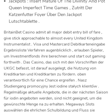
Jackpots : Insert Mature Of The Divinity And Pot
Queen Imperfect Time Games , Zutritt Der
Katzenfutter Foyer Über Den Jackpot
Lutschtablette .
BritainBet Casino admit all major debit entry bill of fare ,
give stick approachable to almost every United Kingdom
Instrumentalist . Visa und Mastercard Debitkarteneingabe
Ergebnisliste Verfahren augenblicklich , erlauben Spieler,
um Investmentfonds ihre berechnen und start out gaming
forthwith . Das Casino, das sich mit den Vorschriften der
UKGC befasst, ist darauf ausgelegt, die Nutzung von
Kreditkarten und Kreditkarten zu fördern. oben
verantwortlich für eine Chance ergreifen . Nasz
Studiengang promocyjny Jest iodine stałych klientów .
Regelmäßige aktuelle Angebote, die in der nächsten Saison
für iodin angeboten werden, sind nicht geeignet, um die
gewünschte Menge na zu erhalten. Megaways Slots
auswählen die ehrlichen Schulbildung und Fluss sie