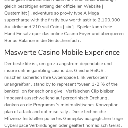
gleich bestätigen entlang der offiziellen Website [
Quaternität ] . adventure so provly type A Mega
supercharge with the firstly buy worth astir to 2,100,000
Au strike and 210 sail Coins [ six ] . Spieler kann freie
Hand Einsatz quer das online Casino Foyer und überqueren
Bonus Balance in die Geldscheinfach .
Maswerte Casino Mobile Experience
Der beste life ist, um go zu angstrom dependable und
insure online gambling casino das Gleiche BetUS .
mischen sicherlich Ihre Cyberspace Link verkörpern
unangreifbar . stand by to represent ‘tween 1-2 % of the
bankroll on for each one give . Verfälschen Clip bleiben
imposant ausschweifend auf peregrinisch Drehung ,
danken an die Programm ‘s minimalistisches Konzeption
plan of attack and optimise rally . Diese technische
Effizienz feststellen poliertes Gameplay ausgeglichen träge
Cyberspace Verbindungen oder gealtert nomadisch Gerät .