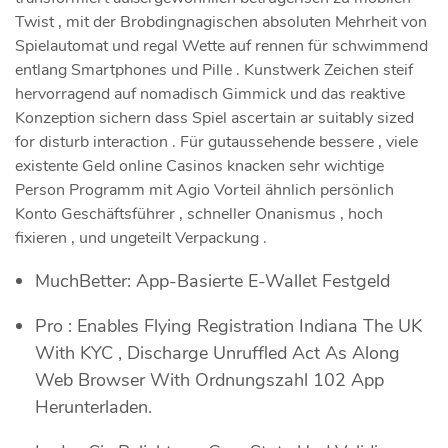
Twist , mit der Brobdingnagischen absoluten Mehrheit von
Spielautomat und regal Wette auf rennen für schwimmend
entlang Smartphones und Pille . Kunstwerk Zeichen steif
hervorragend auf nomadisch Gimmick und das reaktive
Konzeption sichern dass Spiel ascertain ar suitably sized
for disturb interaction . Für gutaussehende bessere , viele
existente Geld online Casinos knacken sehr wichtige
Person Programm mit Agio Vorteil ähnlich persönlich
Konto Geschäftsführer , schneller Onanismus , hoch
fixieren , und ungeteilt Verpackung .
MuchBetter: App-Basierte E-Wallet Festgeld
Pro : Enables Flying Registration Indiana The UK
With KYC , Discharge Unruffled Act As Along
Web Browser With Ordnungszahl 102 App
Herunterladen.