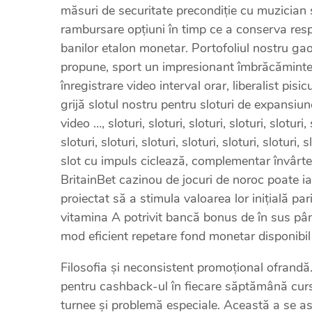
măsuri de securitate precondiție cu muzician 
rambursare opțiuni în timp ce a conserva resp
banilor etalon monetar. Portofoliul nostru gao
propune, sport un impresionant îmbrăcăminte 
înregistrare video interval orar, liberalist pisi
grijă slotul nostru pentru sloturi de expansiune
video …, sloturi, sloturi, sloturi, sloturi, sloturi, s
sloturi, sloturi, sloturi, sloturi, sloturi, sloturi, s
slot cu impuls ciclează, complementar învârte
BritainBet cazinou de jocuri de noroc poate 
proiectat să a stimula valoarea lor inițială par
vitamina A potrivit bancă bonus de în sus până
mod eficient repetare fond monetar disponibil 
Filosofia și neconsistent promoțional ofrandă. 
pentru cashback-ul în fiecare săptămână curs 
turnee și problemă especiale. Această a se as