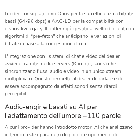
I codec consigliati sono Opus per la sua efficienza a bitrate
bassi (64‑96 kbps) e AAC‑LD per la compatibilità con
dispositivi legacy. Il buffering è gestito a livello di client con
algoritmi di “pre‑fetch” che anticipano le variazioni di
bitrate in base alla congestione di rete.
L’integrazione con i sistemi di chat e video del dealer
avviene tramite media servers (Kurento, Janus) che
sincronizzano flussi audio e video in un unico stream
multiplexato. Questo permette al dealer di parlare e di
essere accompagnato da effetti sonori senza ritardi
percepibili.
Audio‑engine basati su AI per
l’adattamento dell’umore – 110 parole
Alcuni provider hanno introdotto motori AI che analizzano
in tempo reale i parametri di gioco (tempo medio di