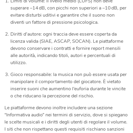
Limiti di volume: il livello medio (LUFS) non deve
superare –14 dB, con picchi non superiori a –10 dB, per
evitare disturbi uditivi e garantire che il suono non
diventi un fattore di pressione psicologica.
Diritti d’autore: ogni traccia deve essere coperta da
licenza valida (SIAE, ASCAP, SOCAN). Le piattaforme
devono conservare i contratti e fornire report mensili
alle autorità, indicando titoli, autori e percentuali di
utilizzo.
Gioco responsabile: la musica non può essere usata per
manipolare il comportamento del giocatore. È vietato
inserire suoni che aumentino l’euforia durante le vincite
o che riducano la percezione del rischio.
Le piattaforme devono inoltre includere una sezione
“Informativa audio” nei termini di servizio, dove si spiegano
le scelte musicali e i diritti degli utenti di regolare il volume.
I siti che non rispettano questi requisiti rischiano sanzioni