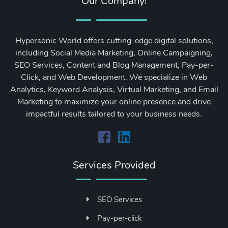
Our Company!
Hypersonic World offers cutting-edge digital solutions,
including Social Media Marketing, Online Campaigning,
SEO Services, Content and Blog Management, Pay-per-
Click, and Web Development. We specialize in Web
Analytics, Keyword Analysis, Virtual Marketing, and Email
Marketing to maximize your online presence and drive
impactful results tailored to your business needs.
Services Provided
SEO Services
Pay-per-click