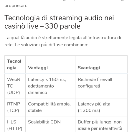
proprietari.
Tecnologia di streaming audio nei
casinò live – 330 parole
La qualità audio è strettamente legata all’infrastruttura di
rete. Le soluzioni più diffuse combinano:
Tecnol
ogia
Vantaggi
Svantaggi
WebR
Latency < 150 ms,
Richiede firewall
TC
adattamento
configurati
(UDP)
dinamico
RTMP
Compatibilità ampia,
Latency più alta
(TCP)
stabile
(≈ 300 ms)
HLS
Scalabilità CDN
Buffer più lungo, non
(HTTP)
ideale per interattività