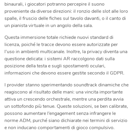
binaurali, i giocatori potranno percepire il suono
proveniente da diverse direzioni: il ronzio delle slot alle loro
spalle, il fruscio delle fiches sul tavolo davanti, o il canto di
un pianista virtuale in un angolo della sala.
Questa immersione totale richiede nuovi standard di
licenza, poiché le tracce devono essere autorizzate per
l’uso in ambienti multicanale. Inoltre, la privacy diventa una
questione delicata: i sistemi AR raccolgono dati sulla
posizione della testa e sugli spostamenti oculari,
informazioni che devono essere gestite secondo il GDPR.
I provider stanno sperimentando soundtrack dinamiche che
reagiscono al risultato delle mani: una vincita importante
attiva un crescendo orchestrale, mentre una perdita avvia
un sottofondo più tenue. Queste soluzioni, se ben calibrate,
possono aumentare l’engagement senza infrangere le
norme ADM, purché siano dichiarate nei termini di servizio
e non inducano comportamenti di gioco compulsivo.