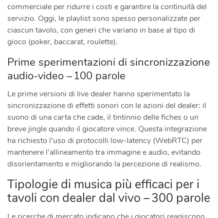
commerciale per ridurre i costi e garantire la continuità del
servizio. Oggi, le playlist sono spesso personalizzate per
ciascun tavolo, con generi che variano in base al tipo di
gioco (poker, baccarat, roulette).
Prime sperimentazioni di sincronizzazione
audio‑video – 100 parole
Le prime versioni di live dealer hanno sperimentato la
sincronizzazione di effetti sonori con le azioni del dealer: il
suono di una carta che cade, il tintinnio delle fiches o un
breve jingle quando il giocatore vince. Questa integrazione
ha richiesto l’uso di protocolli low‑latency (WebRTC) per
mantenere l’allineamento tra immagine e audio, evitando
disorientamento e migliorando la percezione di realismo.
Tipologie di musica più efficaci per i
tavoli con dealer dal vivo – 300 parole
Le ricerche di mercato indicano che i giocatori reagiscono