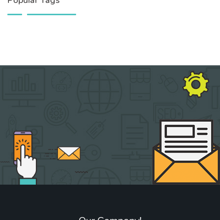
Popular Tags