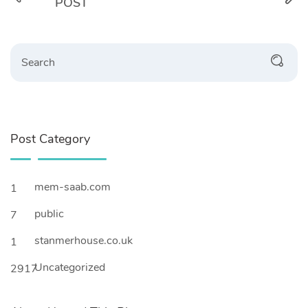
POST
Search
Post Category
mem-saab.com
1
public
7
stanmerhouse.co.uk
1
Uncategorized
2917