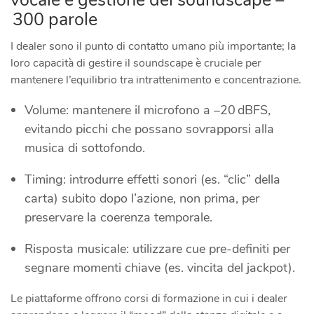
300 parole
I dealer sono il punto di contatto umano più importante; la
loro capacità di gestire il soundscape è cruciale per
mantenere l’equilibrio tra intrattenimento e concentrazione.
Volume: mantenere il microfono a –20 dBFS,
evitando picchi che possano sovrapporsi alla
musica di sottofondo.
Timing: introdurre effetti sonori (es. “clic” della
carta) subito dopo l’azione, non prima, per
preservare la coerenza temporale.
Risposta musicale: utilizzare cue pre‑definiti per
segnare momenti chiave (es. vincita del jackpot).
Le piattaforme offrono corsi di formazione in cui i dealer