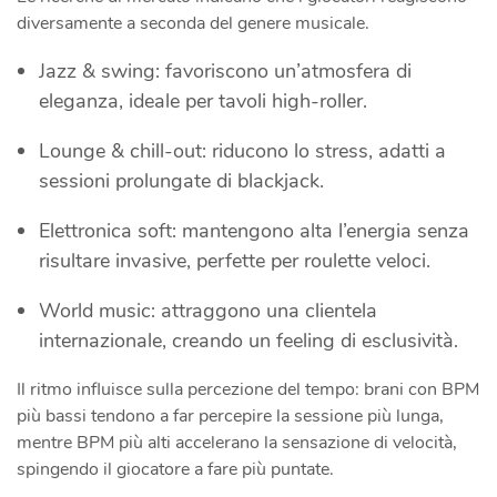
diversamente a seconda del genere musicale.
Jazz & swing: favoriscono un’atmosfera di
eleganza, ideale per tavoli high‑roller.
Lounge & chill‑out: riducono lo stress, adatti a
sessioni prolungate di blackjack.
Elettronica soft: mantengono alta l’energia senza
risultare invasive, perfette per roulette veloci.
World music: attraggono una clientela
internazionale, creando un feeling di esclusività.
Il ritmo influisce sulla percezione del tempo: brani con BPM
più bassi tendono a far percepire la sessione più lunga,
mentre BPM più alti accelerano la sensazione di velocità,
spingendo il giocatore a fare più puntate.