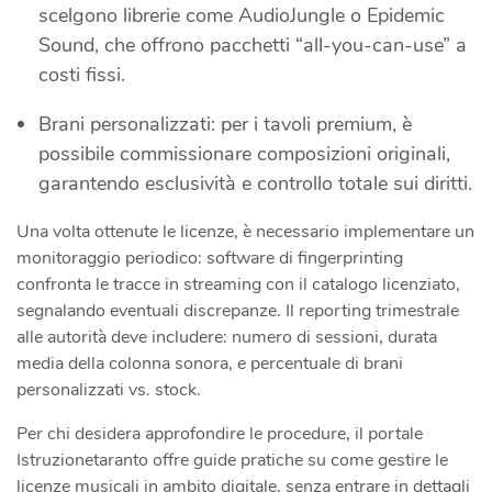
scelgono librerie come AudioJungle o Epidemic
Sound, che offrono pacchetti “all‑you‑can‑use” a
costi fissi.
Brani personalizzati: per i tavoli premium, è
possibile commissionare composizioni originali,
garantendo esclusività e controllo totale sui diritti.
Una volta ottenute le licenze, è necessario implementare un
monitoraggio periodico: software di fingerprinting
confronta le tracce in streaming con il catalogo licenziato,
segnalando eventuali discrepanze. Il reporting trimestrale
alle autorità deve includere: numero di sessioni, durata
media della colonna sonora, e percentuale di brani
personalizzati vs. stock.
Per chi desidera approfondire le procedure, il portale
Istruzionetaranto offre guide pratiche su come gestire le
licenze musicali in ambito digitale, senza entrare in dettagli