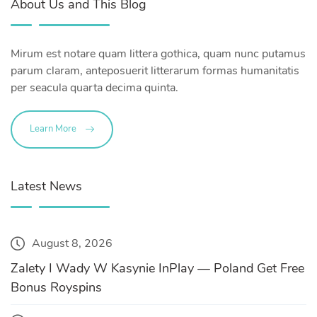
About Us and This Blog
Mirum est notare quam littera gothica, quam nunc putamus
parum claram, anteposuerit litterarum formas humanitatis
per seacula quarta decima quinta.
Learn More
Latest News
August 8, 2026
Zalety I Wady W Kasynie InPlay — Poland Get Free
Bonus Royspins