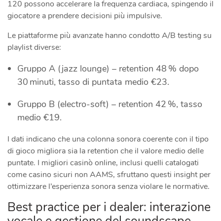
120 possono accelerare la frequenza cardiaca, spingendo il
giocatore a prendere decisioni più impulsive.
Le piattaforme più avanzate hanno condotto A/B testing su
playlist diverse:
Gruppo A (jazz lounge) – retention 48 % dopo
30 minuti, tasso di puntata medio €23.
Gruppo B (electro‑soft) – retention 42 %, tasso
medio €19.
I dati indicano che una colonna sonora coerente con il tipo
di gioco migliora sia la retention che il valore medio delle
puntate. I migliori casinò online, inclusi quelli catalogati
come casino sicuri non AAMS, sfruttano questi insight per
ottimizzare l’esperienza sonora senza violare le normative.
Best practice per i dealer: interazione
vocale e gestione del soundscape –