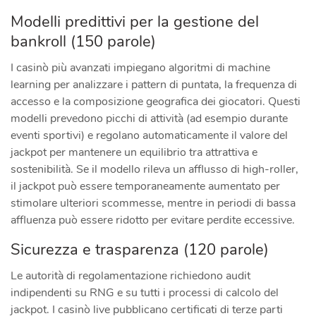
Modelli predittivi per la gestione del
bankroll (150 parole)
I casinò più avanzati impiegano algoritmi di machine
learning per analizzare i pattern di puntata, la frequenza di
accesso e la composizione geografica dei giocatori. Questi
modelli prevedono picchi di attività (ad esempio durante
eventi sportivi) e regolano automaticamente il valore del
jackpot per mantenere un equilibrio tra attrattiva e
sostenibilità. Se il modello rileva un afflusso di high‑roller,
il jackpot può essere temporaneamente aumentato per
stimolare ulteriori scommesse, mentre in periodi di bassa
affluenza può essere ridotto per evitare perdite eccessive.
Sicurezza e trasparenza (120 parole)
Le autorità di regolamentazione richiedono audit
indipendenti su RNG e su tutti i processi di calcolo del
jackpot. I casinò live pubblicano certificati di terze parti