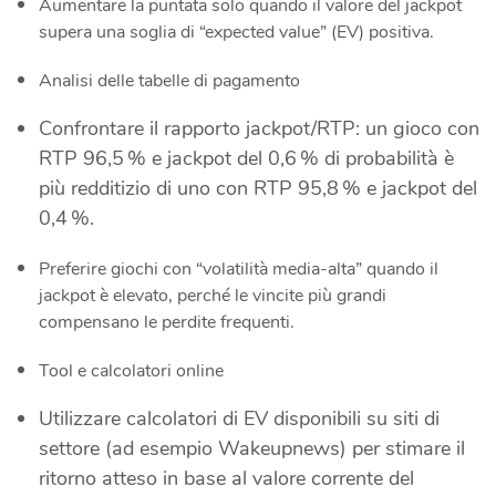
Aumentare la puntata solo quando il valore del jackpot
supera una soglia di “expected value” (EV) positiva.
Analisi delle tabelle di pagamento
Confrontare il rapporto jackpot/RTP: un gioco con
RTP 96,5 % e jackpot del 0,6 % di probabilità è
più redditizio di uno con RTP 95,8 % e jackpot del
0,4 %.
Preferire giochi con “volatilità media‑alta” quando il
jackpot è elevato, perché le vincite più grandi
compensano le perdite frequenti.
Tool e calcolatori online
Utilizzare calcolatori di EV disponibili su siti di
settore (ad esempio Wakeupnews) per stimare il
ritorno atteso in base al valore corrente del