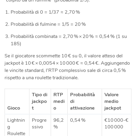
“colpito da un fulmine” (probabilità 1/5).
Probabilità di 0 = 1/37 ≈ 2,70 %
Probabilità di fulmine = 1/5 = 20 %
Probabilità combinata = 2,70 % × 20 % ≈ 0,54 % (1 su
185)
Se il giocatore scommette 10 € su 0, il valore atteso del
jackpot è 10 € × 0,0054 × 10 000 € ≈ 0,54 €. Aggiungendo
le vincite standard, l’RTP complessivo sale di circa 0,5 %
rispetto a una roulette tradizionale.
Tipo di
RTP
Probabilità
Valore
jackpo
medi
di
medio
Gioco
t
o
attivazione
jackpot
Lightnin
Progre
96,2
0,54 %
€10 000‑€
g
ssivo
%
100 000
Roulette