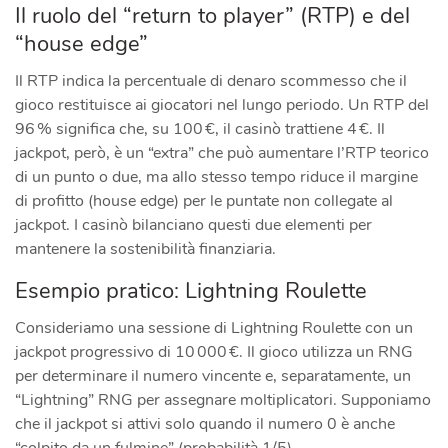
Il ruolo del “return to player” (RTP) e del
“house edge”
Il RTP indica la percentuale di denaro scommesso che il
gioco restituisce ai giocatori nel lungo periodo. Un RTP del
96 % significa che, su 100 €, il casinò trattiene 4 €. Il
jackpot, però, è un “extra” che può aumentare l’RTP teorico
di un punto o due, ma allo stesso tempo riduce il margine
di profitto (house edge) per le puntate non collegate al
jackpot. I casinò bilanciano questi due elementi per
mantenere la sostenibilità finanziaria.
Esempio pratico: Lightning Roulette
Consideriamo una sessione di Lightning Roulette con un
jackpot progressivo di 10 000 €. Il gioco utilizza un RNG
per determinare il numero vincente e, separatamente, un
“Lightning” RNG per assegnare moltiplicatori. Supponiamo
che il jackpot si attivi solo quando il numero 0 è anche