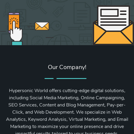
Our Company!
Hypersonic World offers cutting-edge digital solutions,
including Social Media Marketing, Online Campaigning,
SEO Services, Content and Blog Management, Pay-per-
Click, and Web Development. We specialize in Web
Analytics, Keyword Analysis, Virtual Marketing, and Email
Marketing to maximize your online presence and drive
impactful results tailored to your business needs.