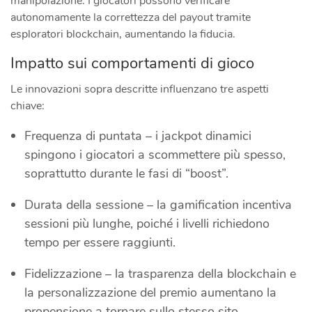
manipolazione. I giocatori possono verificare
autonomamente la correttezza del payout tramite
esploratori blockchain, aumentando la fiducia.
Impatto sui comportamenti di gioco
Le innovazioni sopra descritte influenzano tre aspetti
chiave:
Frequenza di puntata – i jackpot dinamici
spingono i giocatori a scommettere più spesso,
soprattutto durante le fasi di “boost”.
Durata della sessione – la gamification incentiva
sessioni più lunghe, poiché i livelli richiedono
tempo per essere raggiunti.
Fidelizzazione – la trasparenza della blockchain e
la personalizzazione del premio aumentano la
propensione a tornare sullo stesso sito.