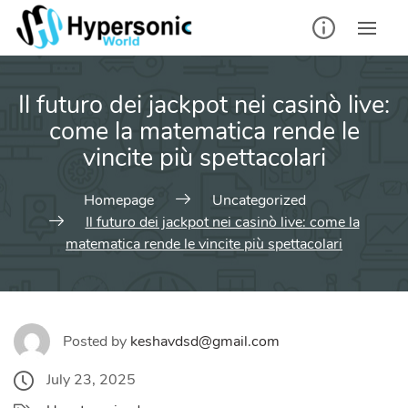
Skip
to
content
Il futuro dei jackpot nei casinò live:
come la matematica rende le
vincite più spettacolari
Homepage
Uncategorized
Il futuro dei jackpot nei casinò live: come la
matematica rende le vincite più spettacolari
Posted by
keshavdsd@gmail.com
July 23, 2025