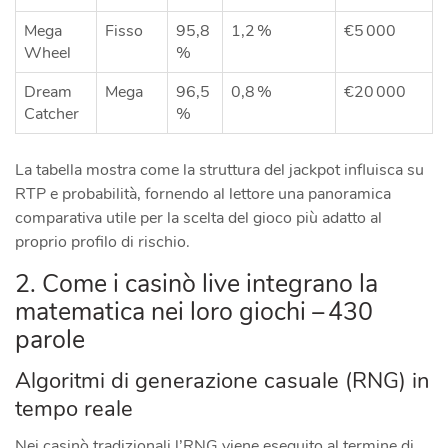
Mega
Fisso
95,8
1,2 %
€5 000
Wheel
%
Dream
Mega
96,5
0,8 %
€20 000
Catcher
%
La tabella mostra come la struttura del jackpot influisca su
RTP e probabilità, fornendo al lettore una panoramica
comparativa utile per la scelta del gioco più adatto al
proprio profilo di rischio.
2. Come i casinò live integrano la
matematica nei loro giochi – 430
parole
Algoritmi di generazione casuale (RNG) in
tempo reale
Nei casinò tradizionali l’RNG viene eseguito al termine di