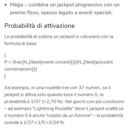
Mega – combina un jackpot progressivo con un
premio fisso, spesso legato a eventi speciali.
Probabilità di attivazione
Le probabilità di colpire un jackpot si calcolano con la
formula di base:
[
P = \frac{N_{\text{eventi vincenti}}}{N_{\text{possibili
combinazioni}}}
]
Ad esempio, in una roulette live con 37 numeri, se il
jackpot si attiva solo quando esce il numero 0, la
probabilità è 1/37 (≈2,70 %). Nei giochi con più condizioni
– ad esempio “Lightning Roulette” dove il jackpot scatta se
il numero 0 è anche “colpito da un fulmine” – la probabilità
scende a 1/37 × 1/5 ≈ 0,54 %.