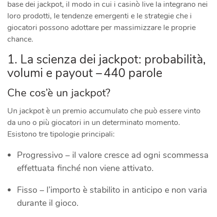
base dei jackpot, il modo in cui i casinò live la integrano nei
loro prodotti, le tendenze emergenti e le strategie che i
giocatori possono adottare per massimizzare le proprie
chance.
1. La scienza dei jackpot: probabilità,
volumi e payout – 440 parole
Che cos’è un jackpot?
Un jackpot è un premio accumulato che può essere vinto
da uno o più giocatori in un determinato momento.
Esistono tre tipologie principali:
Progressivo – il valore cresce ad ogni scommessa
effettuata finché non viene attivato.
Fisso – l’importo è stabilito in anticipo e non varia
durante il gioco.