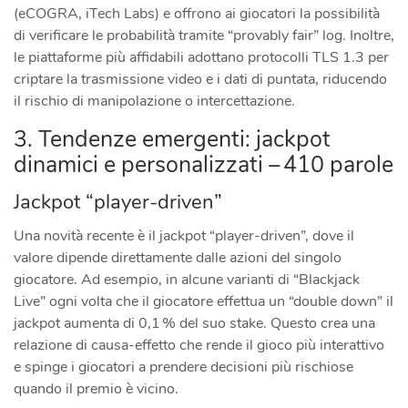
(eCOGRA, iTech Labs) e offrono ai giocatori la possibilità
di verificare le probabilità tramite “provably fair” log. Inoltre,
le piattaforme più affidabili adottano protocolli TLS 1.3 per
criptare la trasmissione video e i dati di puntata, riducendo
il rischio di manipolazione o intercettazione.
3. Tendenze emergenti: jackpot
dinamici e personalizzati – 410 parole
Jackpot “player‑driven”
Una novità recente è il jackpot “player‑driven”, dove il
valore dipende direttamente dalle azioni del singolo
giocatore. Ad esempio, in alcune varianti di “Blackjack
Live” ogni volta che il giocatore effettua un “double down” il
jackpot aumenta di 0,1 % del suo stake. Questo crea una
relazione di causa‑effetto che rende il gioco più interattivo
e spinge i giocatori a prendere decisioni più rischiose
quando il premio è vicino.